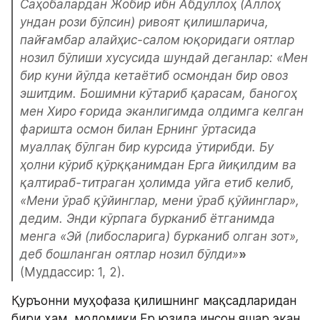
Саҳобалардан Жобир ибн Абдуллоҳ (Аллоҳ 
ундан рози бўлсин) ривоят қилишларича, 
пайғамбар алайҳис-салом юқоридаги оятлар 
нозил бўлиши хусусида шундай деганлар: «Мен 
бир куни йўлда кетаётиб осмондан бир овоз 
эшитдим. Бошимни кўтариб қарасам, баногоҳ 
мен Хиро ғорида эканлигимда олдимга келган 
фаришта осмон билан Ернинг ўртасида 
муаллақ бўлган бир курсида ўтирибди. Бу 
ҳолни кўриб қўрққанимдан Ерга йиқилдим ва 
қалтираб-титраган ҳолимда уйга етиб келиб, 
«Мени ўраб қўйинглар, мени ўраб қўйинглар», 
дедим. Энди кўрпага бурканиб ётганимда 
менга «Эй (либосларига) бурканиб олган зот», 
деб бошланган оятлар нозил бўлди»
»
(Муддассир: 1, 2).
Қуръонни муҳофаза қилишнинг мақсадларидан 
бири ҳам, модомики Ер юзида инсон яшар экан 