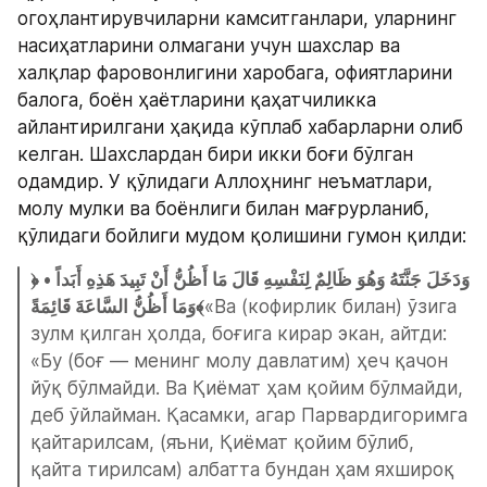
огоҳлантирувчиларни камситганлари, уларнинг 
насиҳатларини олмагани учун шахслар ва 
халқлар фаровонлигини харобага, офиятларини 
балога, боён ҳаётларини қаҳатчиликка 
айлантирилгани ҳақида кўплаб хабарларни олиб 
келган. Шахслардан бири икки боғи бўлган 
одамдир. У қўлидаги Аллоҳнинг неъматлари, 
молу мулки ва боёнлиги билан мағрурланиб, 
қўлидаги бойлиги мудом қолишини гумон қилди:
﴿وَدَخَلَ جَنَّتَهُ وَهُوَ ظَالِمٌ لِنَفْسِهِ قَالَ مَا أَظُنُّ أَنْ تَبِيدَ هَذِهِ أَبَداً • 
وَمَا أَظُنُّ السَّاعَةَ قَائِمَةً﴾
«Ва (кофирлик билан) ўзига 
зулм қилган ҳолда, боғига кирар экан, айтди: 
«Бу (боғ — менинг молу давлатим) ҳеч қачон 
йўқ бўлмайди. Ва Қиёмат ҳам қойим бўлмайди, 
деб ўйлайман. Қасамки, агар Парвардигоримга 
қайтарилсам, (яъни, Қиёмат қойим бўлиб, 
қайта тирилсам) албатта бундан ҳам яхшироқ 