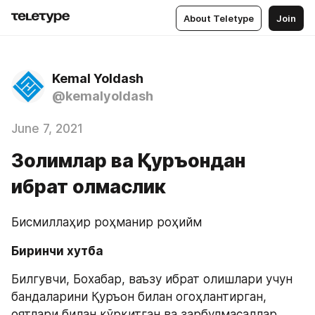
About Teletype
Join
Kemal Yoldash
@kemalyoldash
June 7, 2021
Золимлар ва Қуръондан
ибрат олмаслик
Бисмиллаҳир роҳманир роҳийм
Биринчи хутба
Билгувчи, Бохабар, ваъзу ибрат олишлари учун 
бандаларини Қуръон билан огоҳлантирган, 
оятлари билан қўрқитган ва зарбулмасаллар 