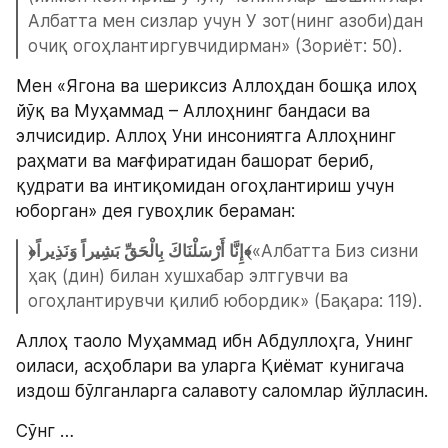
Албатта мен сизлар учун У зот(нинг азоби)дан 
очиқ огоҳлантиргувчидирман» (Зориёт: 50).
Мен «Ягона ва шериксиз Аллоҳдан бошқа илоҳ 
йўқ ва Муҳаммад – Аллоҳнинг бандаси ва 
элчисидир. Аллоҳ Уни инсониятга Аллоҳнинг 
раҳмати ва мағфиратидан башорат бериб, 
қудрати ва интиқомидан огоҳлантириш учун 
юборган» дея гувоҳлик бераман:
﴿إِنَّا أَرْسَلْنَاكَ بِالْحَقِّ بَشِيراً وَنَذِيراً﴾
«Албатта Биз сизни 
ҳақ (дин) билан хушхабар элтгувчи ва 
огоҳлантирувчи қилиб юбордик» (Бақара: 119).
Аллоҳ таоло Муҳаммад ибн Абдуллоҳга, Унинг 
оиласи, асҳоблари ва уларга Қиёмат кунигача 
издош бўлганларга салавоту саломлар йўлласин.
Сўнг …