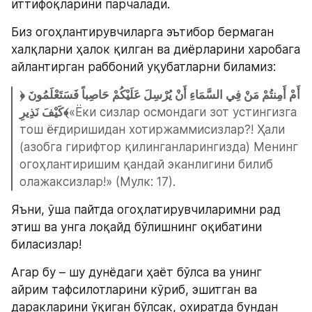
иттифоқларини парчалади.
Биз огоҳлантирувчиларга эътибор бермаган 
халқларни ҳалок қилган ва диёрларини харобага 
айлантирган раббоний уқубатларни биламиз:
﴿أَمْ أَمِنتُمْ مَنْ فِي السَّمَاءِ أَنْ يُرْسِلَ عَلَيْكُمْ حَاصِباً فَسَتَعْلَمُونَ 
كَيْفَ نَذِيرِ﴾
«Ёки сизлар осмондаги зот устингизга 
тош ёғдиришидан хотиржамми­сизлар?! Ҳали 
(азобга гирифтор қилинганларингизда) Менинг 
огоҳлантиришим қандай эканлигини билиб 
олажаксизлар!» (Мулк: 17).
Яъни, ўша пайтда огоҳлатирувчиларимни рад 
этиш ва унга лоқайд бўлишнинг оқибатини 
биласизлар!
Агар бу – шу дунёдаги ҳаёт бўлса ва унинг 
айрим тафсилотларини кўриб, эшитган ва 
даракларини ўқиган бўлсак, охиратда бундан 