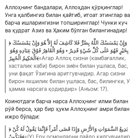
Аллоҳнинг бандалари, Аллоҳдан қўрқинглар! 
Унга қалбингиз билан қайтиб, итоат этинглар ва 
барча ишларингизни топширинглар! Чунки куч 
ва қудрат Азиз ва Ҳаким бўлган билангинадир!
﴿وَإِنْ يَمْسَسْكَ اللَّهُ بِضُرٍّ فَلا كَاشِفَ لَهُ إِلاَّ هُوَ وَإِنْ يَمْسَسْكَ 
بِخَيْرٍ فَهُوَ عَلَى كُلِّ شَيْءٍ قَدِيرٌ • وَهُوَ الْقَاهِرُ فَوْقَ عِبَادِهِ وَهُوَ 
الْحَكِيمُ الْخَبِيرُ﴾
«Агар Аллоҳ сизни (камбағаллик, 
хасталик каби) бирон зиён билан ушласа, бас, 
уни фақат Ўзигина аритгувчидир. Агар сизни 
бирон яхшилик билан ушласа, бас, билингки, У 
ҳамма нарсага қодирдир» (Анъом: 17).
Коинотдаги барча нарса Аллоҳнинг илми билан 
рўй берса, ҳар бир ҳукм Аллоҳнинг амри билан 
ижро бўлади:
﴿بَدِيعُ السَّمَوَاتِ وَالأَرْضِ وَإِذَا قَضَى أَمْراً فَإِنَّمَا يَقُولُ لَهُ كُنْ 
فَيَكُونُ﴾
«(У) Еру осмонларни пайдо қилгувчидир. 