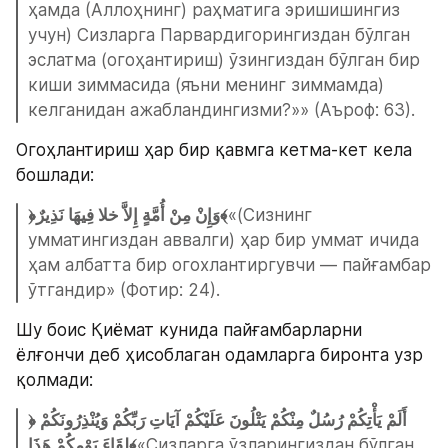
ҳамда (Аллоҳнинг) раҳматига эришишингиз 
учун) Сизларга Парвардигорингиздан бўлган 
эслатма (огоҳантириш) ўзингиздан бўлган бир 
киши зиммасида (яъни менинг зиммамда) 
келганидан ажабландингизми?»» (Аъроф: 63).
Огоҳлантириш ҳар бир қавмга кетма-кет кела 
бошлади:
﴿وَإِنْ مِنْ أُمَّةٍ إِلاَّ خلا فِيهَا نَذِيرٌ﴾
«(Сизнинг 
умматингиздан аввалги) ҳар бир уммат ичида 
ҳам албатта бир огохлантиргувчи — пайғамбар 
ўтгандир» (Фотир: 24).
Шу боис Қиёмат кунида пайғамбарларни 
ёлғончи деб ҳисоблаган одамларга биронта узр 
қолмади:
﴿أَلَمْ يَأْتِكُمْ رُسُلٌ مِنْكُمْ يَتْلُونَ عَلَيْكُمْ آيَاتِ رَبِّكُمْ وَيُنْذِرُونَكُمْ 
لِقَاءَ يَوْمِكُمْ هَذَا﴾
«Сизларга ўзларингиздан бўлган 