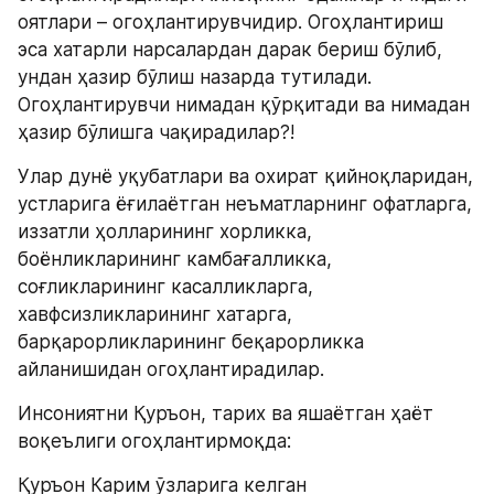
оятлари – огоҳлантирувчидир. Огоҳлантириш 
эса хатарли нарсалардан дарак бериш бўлиб, 
ундан ҳазир бўлиш назарда тутилади. 
Огоҳлантирувчи нимадан қўрқитади ва нимадан 
ҳазир бўлишга чақирадилар?!
Улар дунё уқубатлари ва охират қийноқларидан, 
устларига ёғилаётган неъматларнинг офатларга, 
иззатли ҳолларининг хорликка, 
боёнликларининг камбағалликка, 
соғликларининг касалликларга, 
хавфсизликларининг хатарга, 
барқарорликларининг беқарорликка 
айланишидан огоҳлантирадилар.
Инсониятни Қуръон, тарих ва яшаётган ҳаёт 
воқеълиги огоҳлантирмоқда:
Қуръон Карим ўзларига келган 