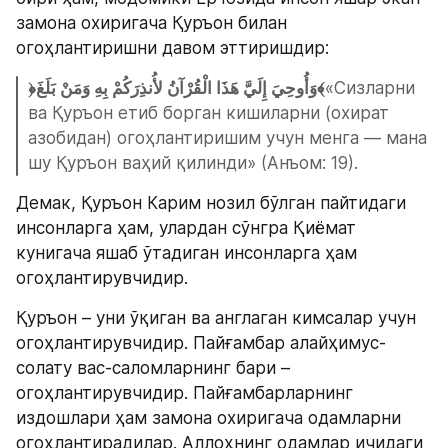
замона охиригача Қуръон билан 
огоҳлантиришни давом эттиришдир:
﴿وَأُوحِيَ إِلَيَّ هَذَا الْقُرْآنُ لأُنذِرَكُمْ بِهِ وَمَنْ بَلَغَ﴾
«Сизларни 
ва Қуръон етиб борган кишиларни (охират 
азобидан) огоҳлантиришим учун менга — мана 
шу Қуръон ваҳий қилинди» (Анъом: 19).
Демак, Қуръон Карим нозил бўлган пайтидаги 
инсонларга ҳам, улардан сўнгра Қиёмат 
кунигача яшаб ўтадиган инсонларга ҳам 
огоҳлантирувчидир.
Қуръон – уни ўқиган ва англаган кимсалар учун 
огоҳлантирувчидир. Пайғамбар алайҳимус-
солату вас-саломларнинг бари – 
огоҳлантирувчидир. Пайғамбарларнинг 
издошлари ҳам замона охиригача одамларни 
огоҳлантирадилар. Аллоҳнинг одамлар ичидаги 