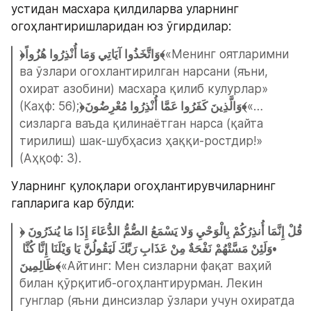
устидан масхара қилдиларва уларнинг 
огоҳлантиришларидан юз ўгирдилар:
﴿وَاتَّخَذُوا آيَاتِي وَمَا أُنْذِرُوا هُزُواً﴾
«Менинг оятларимни 
ва ўзлари огохлантирилган нарсани (яъни, 
охират азобини) масхара қилиб кулурлар» 
(Каҳф: 56);
﴿وَالَّذِينَ كَفَرُوا عَمَّا أُنْذِرُوا مُعْرِضُونَ﴾
«… 
сизларга ваъда қилинаётган нарса (қайта 
тирилиш) шак-шубҳасиз ҳаққи-ростдир!» 
(Аҳқоф: 3).
Уларнинг қулоқлари огоҳлантирувчиларнинг 
гапларига кар бўлди:
﴿قُلْ إِنَّمَا أُنذِرُكُمْ بِالْوَحْيِ وَلا يَسْمَعُ الصُّمُّ الدُّعَاءَ إِذَا مَا يُنذَرُونَ 
•وَلَئِنْ مَسَّتْهُمْ نَفْحَةٌ مِنْ عَذَابِ رَبِّكَ لَيَقُولُنَّ يَا وَيْلَنَا إِنَّا كُنَّا 
ظَالِمِينَ﴾
«Айтинг: Мен сизларни фақат ваҳий 
билан қўрқитиб-огоҳлантирурман. Лекин 
гунглар (яъни динсизлар ўзлари учун охиратда 