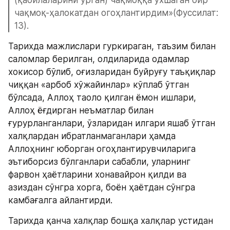
чақмоқ-ҳалокатдан огоҳлантирдим»(Фуссилат: 
13).
Тарихда мажлислари гуркираган, таъзим билан 
саломлар берилган, олдиларида одамлар 
хокисор бўлиб, оғизларидан буйруғу таъқиқлар 
чиққан «арбоб хўжайинлар» кўплаб ўтган 
бўлсада, Аллоҳ таоло қилган ёмон ишлари, 
Аллоҳ ёғдирган неъматлар билан 
ғурурланганлари, ўзларидан илгари яшаб ўтган 
халқлардан ибратланмаганлари ҳамда 
Аллоҳнинг юборган огоҳлантирувчиларига 
эътиборсиз бўлганлари сабабли, уларнинг 
фарвон ҳаётларини хонавайрон қилди ва 
азиздан сўнгра хорга, боён ҳаётдан сўнгра 
камбағалга айлантирди.
Тарихда қанча халқлар бошқа халқлар устидан 