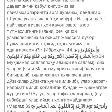
даъватингни қабул қилурмиз ва 
пайғамбарларингга эргашурмиз», дейдилар. 
(Шунда уларга жавоб қилинур): «Илгари (ҳаёт 
пайтларингизда) ҳеч қачон заволга юз 
тутмаслигингиз (яъни, ҳеч қачон 
ўлмаслигингиз ва охират жазосига дучор 
бўлмаслигингиз) ҳақида қасам ичмаган 
эдингизларми?!» (Иброҳим: 44);
﴿وَأَنذِرْهُمْ يَوْمَ 
الْحَسْرَةِ إِذْ قُضِيَ الأَمْرُ وَهُمْ فِي غَفْلَةٍ وَهُمْ لا يُؤْمِنُونَ﴾
«(Эй 
Муҳаммад соллаллоҳу алайҳи ва саллам), сиз 
уларни (яъни Макка мушрикларини) барча иш 
битирилиб, (яъни жаннат ахли жаннатга, 
дўзахилар дўзахга ҳукм қилиниб), улар ҳасрат-
надомат қилиб қоладиган Кундан — Қиёматдан 
қўрқитинг! (Бугун) улар ғафлатдадирлар, (шу 
сабабдан) улар иймон келтирмайдилар» 
(Марям: 39);
﴿وَأَنذِرْهُمْ يَوْمَ الآزِفَةِ إِذْ الْقُلُوبُ لَدَى الْحَنَاجِرِ 