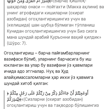
لِتُنْذِرَ أُمَّ الْقُرَى وَمَنْ حَوْلَهَا﴾
«(Барча) қишлоқ-
шаҳарлар онаси — пойтахти (Макка аҳлини) ва 
унинг атрофидаги кишиларни (охират 
азобидан) огоҳлантиришингиз учун ва 
(келишида) шак-шубҳа бўлмаган тўпланиш 
Кунидан огоҳлантиришингиз учун Биз сизга 
мана шундай арабий Қуръонни ваҳий қилдик» 
(Шўро: 7).
Огоҳлантириш – барча пайғамбарларнинг 
вазифаси бўлиб, уларнинг барчасига бу иш 
юкланган ва улар бу вазифани ўз қавмлари 
ичида адо этгналар. Нуҳ ва Ҳуд 
алайҳимассаломларни ҳар икки ўз қавмига 
шундай хитоб қилган:
﴿أَوَعَجِبْتُمْ أَنْ جَاءَكُمْ ذِكْرٌ مِنْ رَبِّكُمْ عَلَى رَجُلٍ مِنْكُمْ 
لِيُنذِرَكُمْ﴾
«(Сизларни (охират азобидан) 
огоҳлантириш учун ва тақводор бўлишингиз 