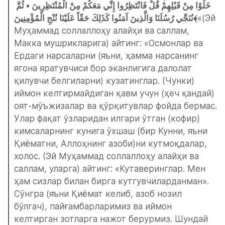
خَلَوْا مِنْ قَبْلِهِمْ قُلْ فَانْتَظِرُوا إِنِّي مَعَكُمْ مِنْ الْمُنْتَظِرِينَ • ثُمَّ 
نُنَجِّي رُسُلَنَا وَالَّذِينَ آمَنُوا كَذَلِكَ حَقّاً عَلَيْنَا نُنْجِ الْمُؤْمِنِينَ﴾
«(Эй 
Муҳаммад соллаллоҳу алайҳи ва саллам, 
Макка мушрикларига) айтинг: «Осмонлар ва 
Ердаги нарсаларни (яъни, ҳамма нарсанинг 
ягона яратувчиси бор эканлигига далолат 
қилувчи белгиларни) кузатинглар. (Чунки) 
иймон келтирмайдиган қавм учун (ҳеч қандай) 
оят-мўъжизалар ва қўрқитувлар фойда бермас. 
Улар фақат ўзларидан илгари ўтган (кофир) 
кимсаларнинг кунига ўхшаш (бир Кунни, яъни 
Қиёматни, Аллоҳнинг азоби)ни кутмоқдалар, 
холос. (Эй Муҳаммад соллаллоҳу алайҳи ва 
саллам, уларга) айтинг: «Кутаверинглар. Мен 
ҳам сизлар билан бирга кутгувчиларданман». 
Сўнгра (яъни Қиёмат келиб, азоб нозил 
бўлгач), пайғамбарларимиз ва иймон 
келтирган зотларга нажот берурмиз. Шундай 