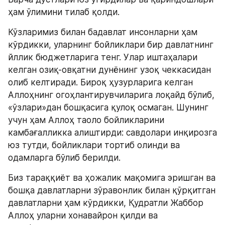
ҳам ўлимини тилаб қолди.
Кўзларимиз билан бадавлат инсонларни ҳам 
кўрдикки, уларнинг бойликлари бир давлатнинг 
йллик бюджетларига тенг. Улар иштаҳалари 
келган озиқ-овқатни дунёнинг узоқ чеккасидан 
олиб келтиради. Бироқ ҳузурларига келган 
Аллоҳнинг огоҳлантирувчиларига лоқайд бўлиб, 
«ўзлари»дан бошқасига қулоқ осмаган. Шунинг 
учун ҳам Аллоҳ таоло бойликларини 
камбағалликка алиштирди: савдолари инқирозга 
юз тутди, бойликлари тортиб олинди ва 
одамларга бўлиб берилди.
Биз тараққиёт ва ҳожалик мақомига эришган ва 
бошқа давлатларни зўравонлик билан қўрқитган 
давлатларни ҳам кўрдикки, Қудратли Жаббор 
Аллоҳ уларни хонавайрон қилди ва 