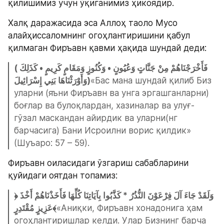
қилишимиз учун ўқиганимиз ҳикоядир.
Халқ даражасида эса Аллоҳ таоло Мусо 
алайҳиссаломнинг огоҳлантиришини қабул 
қилмаган Фиръавн қавми ҳақида шундай деди:
(فَأَخْرَجْنَاهُمْ مِنْ جَنَّاتٍ وَعُيُونٍ • وَكُنُوزٍ وَمَقَامٍ كَرِيمٍ • كَذَلِكَ 
وَأَوْرَثْنَاهَا بَنِي إِسْرَائِيلَ)
«Бас мана шундай қилиб Биз 
уларни (яъни Фиръавн ва унга эргашганларни) 
боғлар ва булоқлардан, хазиналар ва улуғ-
гўзал маскандан айирдик ва уларни(нг 
барчасига) Бани Исроилни ворис қилдик» 
(Шуъаро: 57 – 59).
Фиръавн оиласидаги ўзгариш сабабларини 
қуйидаги оятдан топамиз:
﴿وَلَقَدْ جَاءَ آلَ فِرْعَوْنَ النُّذُرُ * كَذَّبُوا بِآيَاتِنَا كُلِّهَا فَأَخَذْنَاهُمْ أَخْذَ 
عَزِيزٍ مُقْتَدِرٍ﴾
«Аниқки, Фиръавн хонадонига ҳам 
огоҳлантиришлар келди. Улар Бизнинг барча 