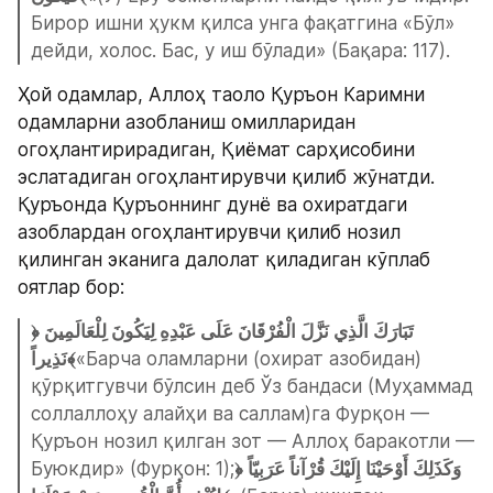
Бирор ишни ҳукм қилса унга фақатгина «Бўл» 
дейди, холос. Бас, у иш бўлади» (Бақара: 117).
Ҳой одамлар, Аллоҳ таоло Қуръон Каримни 
одамларни азобланиш омилларидан 
огоҳлантирирадиган, Қиёмат сарҳисобини 
эслатадиган огоҳлантирувчи қилиб жўнатди. 
Қуръонда Қуръоннинг дунё ва охиратдаги 
азоблардан огоҳлантирувчи қилиб нозил 
қилинган эканига далолат қиладиган кўплаб 
оятлар бор:
﴿تَبَارَكَ الَّذِي نَزَّلَ الْفُرْقَانَ عَلَى عَبْدِهِ لِيَكُونَ لِلْعَالَمِينَ 
نَذِيراً﴾
«Барча оламларни (охират азобидан) 
қўрқитгувчи бўлсин деб Ўз бандаси (Муҳаммад 
соллаллоҳу алайҳи ва саллам)га Фурқон — 
Қуръон нозил қилган зот — Аллоҳ баракотли — 
Буюкдир» (Фурқон: 1);
﴿وَكَذَلِكَ أَوْحَيْنَا إِلَيْكَ قُرْآناً عَرَبِيّاً 