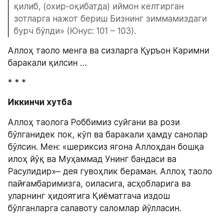
қилиб, (охир-оқибатда) иймон келтирган 
зотларга нажот бериш Бизнинг зиммамиздаги 
бурч бўлди» (Юнус: 101 – 103).
Аллоҳ таоло менга ва сизларга Қуръон Каримни 
баракали қилсин …
* * *
Иккинчи хутба
Аллоҳ таолога Роббимиз суйгани ва рози 
бўлганидек пок, кўп ва баракали ҳамду санолар 
бўлсин. Мен: «шериксиз ягона Аллоҳдан бошқа 
илоҳ йўқ ва Муҳаммад Унинг бандаси ва 
Расулидир»– дея гувоҳлик бераман. Аллоҳ таоло 
пайғамбаримизга, оиласига, асҳобларига ва 
уларнинг ҳидоятига Қиёматгача издош 
бўлганларга салавоту саломлар йўлласин.