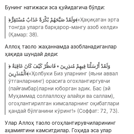
Бунинг натижаси эса қуйидагича бўлди:
﴿وَلَقَدْ صَبَّحَهُمْ بُكْرَةً عَذَابٌ مُسْتَقِرٌّ﴾
«Ҳақиқатан эрта 
тонгда уларга барқарор-мангу азоб келди» 
(Қамар: 38).
Аллоҳ таоло жаҳаннамда азобланадиганлар 
ҳақида шундай деди:
﴿وَلَقَدْ أَرْسَلْنَا فِيهِمْ مُنذِرِينَ • فَانظُرْ كَيْفَ كَانَ عَاقِبَةُ 
الْمُنذَرِينَ﴾
«Ҳолбуки Биз уларнинг (яъни аввал 
ўтганларнинг) орасига огохлантиргувчи 
(пайғамбар)ларни юборган эдик. Бас (эй 
Муҳаммад соллаллоҳу алайҳи ва саллам), 
огоҳлантирилган кимсаларнинг оқибатлари 
қандай бўлганини кўринг!» (Соффат: 72, 73).
Улар Аллоҳ таоло огоҳлантирувчиларининг 
аҳамиятини камситдилар. Гоҳида эса улар 