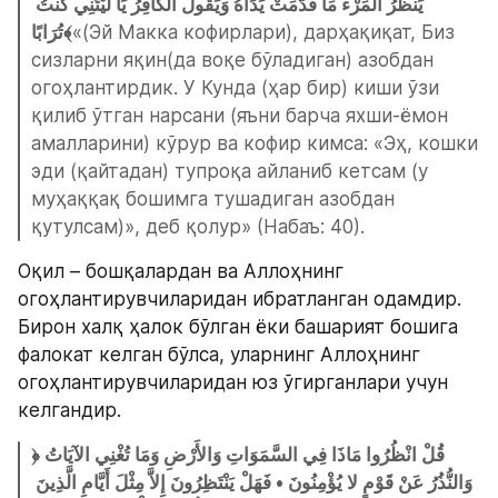
يَنظُرُ الْمَرْءُ مَا قَدَّمَتْ يَدَاهُ وَيَقُولُ الْكَافِرُ يَا لَيْتَنِي كُنتُ 
تُرَابًا﴾
«(Эй Макка кофирлари), дарҳақиқат, Биз 
сизларни яқин(да воқе бўладиган) азобдан 
огоҳлантирдик. У Кунда (ҳар бир) киши ўзи 
қилиб ўтган нарсани (яъни барча яхши-ёмон 
амалларини) кўрур ва кофир кимса: «Эҳ, кошки 
эди (қайтадан) тупроқа айланиб кетсам (у 
муҳаққақ бошимга тушадиган азобдан 
қутулсам)», деб қолур» (Набаъ: 40).
Оқил – бошқалардан ва Аллоҳнинг 
огоҳлантирувчиларидан ибратланган одамдир. 
Бирон халқ ҳалок бўлган ёки башарият бошига 
фалокат келган бўлса, уларнинг Аллоҳнинг 
огоҳлантирувчиларидан юз ўгирганлари учун 
келгандир.
﴿قُلْ انْظُرُوا مَاذَا فِي السَّمَوَاتِ وَالأَرْضِ وَمَا تُغْنِي الآيَاتُ 
وَالنُّذُرُ عَنْ قَوْمٍ لا يُؤْمِنُونَ • فَهَلْ يَنْتَظِرُونَ إِلاَّ مِثْلَ أَيَّامِ الَّذِينَ 