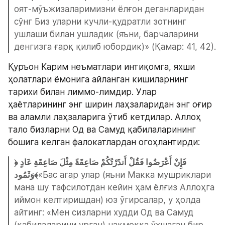
оят-мўъжизаларимизни ёлғон деганларидан 
сўнг Биз уларни кучли-қудратли зотнинг 
ушлаши билан ушладик (яъни, барчаларини 
денгизга ғарқ қилиб юбордик)» (Қамар: 41, 42).
Қуръон Карим неъматлари интиқомга, яхши 
ҳолатлари ёмонига айланган кишиларнинг 
тарихи билан лиммо-лимдир. Улар 
ҳаётларининг энг ширин лаҳзаларидан энг оғир 
ва аламли лаҳзаларига ўтиб кетдилар. Аллоҳ 
тало бизларни Од ва Самуд қабилаларининг 
бошига келган фалокатлардан огоҳлантирди:
﴿فَإِنْ أَعْرَضُوا فَقُلْ أَنذَرْتُكُمْ صَاعِقَةً مِثْلَ صَاعِقَةِ عَادٍ 
وَثَمُود﴾
«Бас агар улар (яъни Макка мушриклари 
мана шу тафсилотдан кейин ҳам ёлғиз Аллоҳга 
иймон келтиришдан) юз ўгирсалар, у ҳолда 
айтинг: «Мен сизларни худди Од ва Самуд 
(қабилаларини урган) чақмоққа ўхшаган бир 