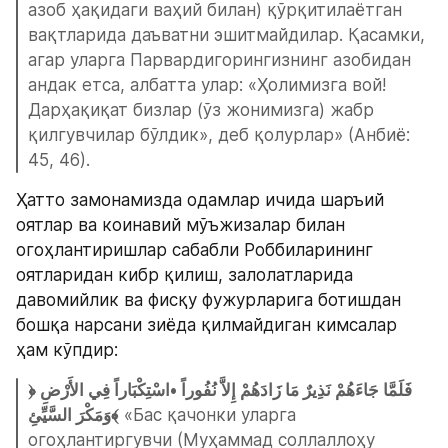
азоб ҳақидаги ваҳий билан) қўрқитилаётган 
вақтларида даъватни эшитмайдилар. Қасамки, 
агар уларга Парвардигорингизнинг азобидан 
андак етса, албатта улар: «Ҳолимизга вой! 
Дарҳақиқат бизлар (ўз жонимизга) жабр 
қилгувчилар бўлдик», деб қолурлар» (Анбиё: 
45, 46).
Ҳатто замонамизда одамлар ичида шаръий 
оятлар ва коинавий мўъжизалар билан 
огоҳлантиришлар сабабли Роббиларининг 
оятларидан кибр қилиш, залолатларида 
давомийлик ва фисқу фужурларига ботишдан 
бошқа нарсани зиёда қилмайдиган кимсалар 
ҳам кўпдир:
﴿فَلَمَّا جَاءَهُمْ نَذِيرٌ مَا زَادَهُمْ إِلاَّ نُفُوراً •اسْتِكْبَاراً فِي الأَرْضِ 
وَمَكْرَ السَّيِّئِ﴾
 «Бас қачонки уларга 
огоҳлантиргувчи (Муҳаммад соллаллоҳу 