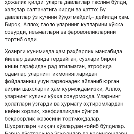
ҳожалик қилди: уларга давлатлар таслим бўлди, 
халқлар салтанатига кирди ва ҳатто: Бу 
давлатлар ўз кучини йўқотмайди!,– дейилди ҳам. 
Бироқ, Аллоҳ таоло уларнинг кулларини кўкка 
совурди, неъматлари ва фаровонликларини 
тортиб олди.
Ҳозирги кунимизда ҳам раҳбарлик мансабида 
йиллар давомида гердайган, сўзлари бирон 
киши тарафидан рад этилмаган, атрофида 
одамлар уларнинг икмониятларидан 
фойдаланиш учун парвонадек айланиб юрган 
айрим шахсларни ҳам кўрмоқдамизки, Аллоҳ 
уларнинг кулини кўкка совурмоқда. Уларнинг 
ҳолатлари ўзгарди ва ҳурмату эҳтиромлардан 
кейин хорлик, хавфсизликдан сўнгра 
беқарорлик жазосини тортмоқдалар. 
Шуҳратлари чиққач кўзлардан ғойиб бўлдилар. 
Барча дўстлари юз ўгирдилар ва қариндошлари 