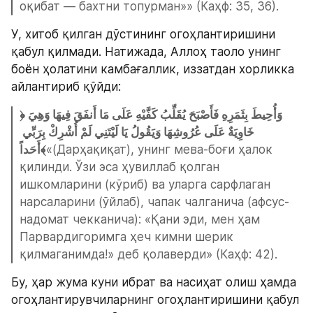
оқибат — бахтни топурман»» (Каҳф: 35, 36).
У, хитоб қилган дўстининг огоҳлантиришини 
қабул қилмади. Натижада, Аллоҳ таоло унинг 
боён ҳолатини камбағаллик, иззатдан хорликка 
айлантириб қўйди:
﴿وَأُحِيطَ بِثَمَرِهِ فَأَصْبَحَ يُقَلِّبُ كَفَّيْهِ عَلَى مَا أَنفَقَ فِيهَا وَهِيَ 
خَاوِيَةٌ عَلَى عُرُوشِهَا وَيَقُولُ يَا لَيْتَنِي لَمْ أُشْرِكْ بِرَبِّي 
أَحَداً﴾
«(Дарҳақиқат), унинг мева-боғи ҳалок 
қилинди. Ўзи эса ҳувиллаб қолган 
ишкомларини (кўриб) ва уларга сарфлаган 
нарсаларини (ўйлаб), чапак чалганича (афсус-
надомат чекканича): «Қани эди, мен ҳам 
Парвардигоримга ҳеч кимни шерик 
қилмаганимда!» деб қолаверди» (Каҳф: 42).
Бу, ҳар жума куни ибрат ва насиҳат олиш ҳамда 
огоҳлантирувчиларнинг огоҳлантиришини қабул 