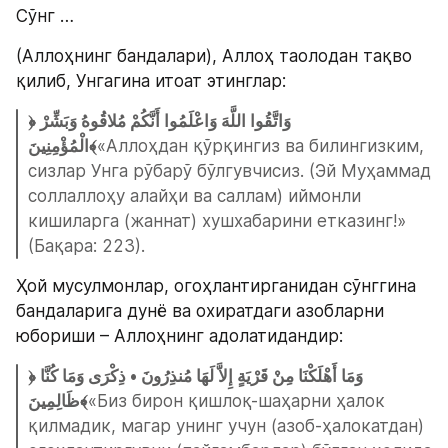
Сўнг …
(Аллоҳнинг бандалари), Аллоҳ таолодан тақво 
қилиб, Унгагина итоат этинглар:
﴿وَاتَّقُوا اللَّهَ وَاعْلَمُوا أَنَّكُمْ مُلاقُوهُ وَبَشِّرْ 
الْمُؤْمِنِينَ﴾
«Аллоҳдан қўрқингиз ва билингизким, 
сизлар Унга рўбарў бўлгувчисиз. (Эй Муҳаммад 
соллаллоҳу алайҳи ва саллам) иймонли 
кишиларга (жаннат) хушхабарини етказинг!» 
(Бақара: 223).
Ҳой мусулмонлар, огоҳлантирганидан сўнггина 
бандаларига дунё ва охиратдаги азобларни 
юбориши – Аллоҳнинг адолатидандир:
﴿وَمَا أَهْلَكْنَا مِنْ قَرْيَةٍ إِلاَّ لَهَا مُنذِرُونَ • ذِكْرَى وَمَا كُنَّا 
ظَالِمِينَ﴾
«Биз бирон қишлоқ-шаҳарни ҳалок 
қилмадик, магар унинг учун (азоб-ҳалокатдан) 