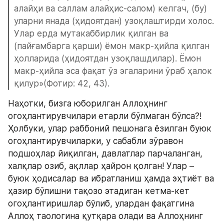
алайҳи ва саллам алайҳис-салом) келгач, (бу) 
уларни янада (ҳидоятдан) узоқлаштирди холос. 
Улар ерда мутакаббирлик қилган ва 
(пайғамбарга қарши) ёмон макр-ҳийла қилган 
ҳолларида (ҳидоятдан узоқлашдилар). Ёмон 
макр-ҳийла эса фақат ўз эгаларини ўраб ҳалок 
қилур»(Фотир: 42, 43).
Наҳотки, бизга юборилган Аллоҳнинг 
огоҳлантирувчилари етарли бўлмаган бўлса?! 
Ҳолбуки, улар раббоний пешонага ёзилган буюк 
огоҳлантирувчиларки, у сабабли зўравон 
подшоҳлар йиқилган, давлатлар парчаланган, 
халқлар озиб, ақллар ҳайрон қолган! Улар – 
буюк ҳодисалар ва ибратланиш ҳамда эҳтиёт ва 
ҳазир бўлишни тақозо этадиган кетма-кет 
огоҳлантиришлар бўлиб, улардан фақатгина 
Аллоҳ таологина қутқара олади ва Аллоҳнинг 