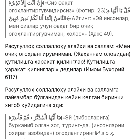
﴿إِنْ أَنْتَ إِلاَّ نَذِيرٌ﴾
«Сиз фақат 
огохлантиргувчидирсиз» (Фотир: 23);
﴿قُلْ يَا أَيُّهَا 
النَّاسُ إِنَّمَا أَنَا لَكُمْ نَذِيرٌ مُبِينٌ﴾
«Айтинг: «Эй инсонлар, 
мен сизлар учун фақат бир очиқ 
огоҳлантиргувчиман, холос»» (Ҳаж: 49).
Расулуллоҳ соллаллоҳу алайҳи ва саллам: «Мен 
очиқ огоҳлантирувчиман. (Жаҳаннам оловидан) 
қутилишга ҳаракат қилинглар! Қутилишга 
ҳаракат қилинглар!»,дедилар (Имом Бухорий 
6117).
Расулуллоҳ соллаллоҳу алайҳи ва салламга 
пайғамбар бўлганидан кейин келган биринчи 
хитоб қуйидагича эди:
﴿يَا أَيُّهَا الْمُدَّثِّرُ • قُمْ فَأَنذِرْ﴾
«Эй (либосларига) 
бурканиб олган зот, туринг-да, (инсонларни 
охират азобидан) огоҳлантиринг!
И з о ҳ. 