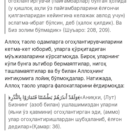
огохлантиргувчи (пайғамбарлар) бўлган ҳолида 
(у қишлоқ аҳли ўз пайғамбарларини ёлғончи 
қилганларидан кейингина келажак авлод учун) 
эслатма-ибрат бўлсин, деб (ҳалок қилдик). Ва 
Биз золим бўлмадик» (Шуъаро: 208, 209).
Аллоҳ таоло одамларга огоҳлантирувчиларини 
кетма-кет юбориб, уларга қўрқитадиган 
мўъжизаларини кўрсатмоқда. Бироқ уларнинг 
кўпи бунга эътибор бермаяптилар, нигоҳ 
ташламаяптилар ва бу билан Аллоҳнинг 
интиқомига лойиқ бўлмоқдалар. Натижада, 
Аллоҳ таоло уларга фалокатларини ёғдирмоқда:
﴿وَلَقَدْ أَنذَرَهُمْ بَطْشَتَنَا فَتَمَارَوْا بِالنُّذُرِ﴾
«Аниқки, (Лут) 
Бизнинг (азоб билан) ушлашимиздан уларни 
(яъни ўз қавмини) огоҳлантирган эди, (аммо) 
улар огоҳлантиришлардан шубҳаланиб, ёлғон 
дедилар»(Қамар: 36).