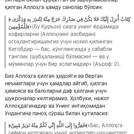
қилган Аллоҳга ҳамду санолар бўлсин:
﴿كِتَابٌ أُنزِلَ إِلَيْكَ فَلا يَكُنْ فِي صَدْرِكَ حَرَجٌ مِنْهُ لِتُنذِرَ بِهِ وَذِكْرَى 
لِلْمُؤْمِنِينَ﴾
«(Бу Қуръон) сизга унинг ёрдамида 
кофирларни (Аллоҳнинг азобидан) 
огоҳлантиришингиз учун нозил қилинган 
Китобдир — бас, кўнглингизда у сабабли 
танглик (шубҳаланиш) бўлмасин! — ва у 
мўминлар учун бир эслатмадир» (Аъроф: 2).
Биз Аллоҳга қилган ҳидояти ва берган 
неъматлари учун ҳамдлар айтиб, қилган 
ҳимояси ва балоларни даф қилгани учун 
шукроналар келтирамиз. Ҳолбуки, нажот 
Аллоҳдагинадир ва Унинг интиқомидан 
Ундангина паноҳ сўраш билан қутиласиз:
﴿فَفِرُّوا إِلَى اللَّهِ إِنِّي لَكُمْ مِنْهُ نَذِيرٌ مُبِينٌ﴾
«Бас, Аллоҳга 
(иймон келтириш учун) чопинглар-шошинглар! 