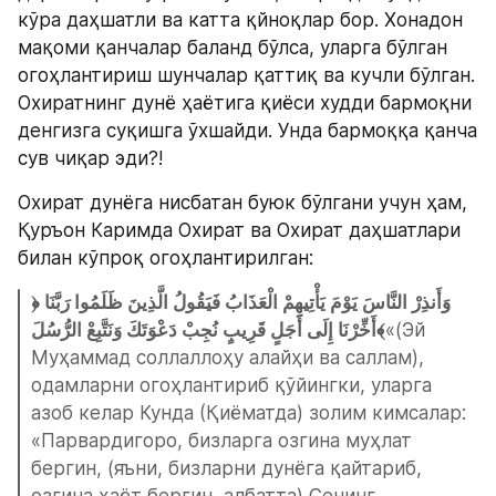
кўра даҳшатли ва катта қйноқлар бор. Хонадон 
мақоми қанчалар баланд бўлса, уларга бўлган 
огоҳлантириш шунчалар қаттиқ ва кучли бўлган. 
Охиратнинг дунё ҳаётига қиёси худди бармоқни 
денгизга суқишга ўхшайди. Унда бармоққа қанча 
сув чиқар эди?!
Охират дунёга нисбатан буюк бўлгани учун ҳам, 
Қуръон Каримда Охират ва Охират даҳшатлари 
билан кўпроқ огоҳлантирилган:
﴿وَأَنذِرْ النَّاسَ يَوْمَ يَأْتِيهِمْ الْعَذَابُ فَيَقُولُ الَّذِينَ ظَلَمُوا رَبَّنَا 
أَخِّرْنَا إِلَى أَجَلٍ قَرِيبٍ نُجِبْ دَعْوَتَكَ وَنَتَّبِعْ الرُّسُلَ﴾
«(Эй 
Муҳаммад соллаллоҳу алайҳи ва саллам), 
одамларни огоҳлантириб қўйингки, уларга 
азоб келар Кунда (Қиёматда) золим кимсалар: 
«Парвардигоро, бизларга озгина муҳлат 
бергин, (яъни, бизларни дунёга қайтариб, 
озгина ҳаёт бергин, албатта) Сенинг 