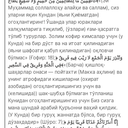
كَاظِمِينَ مَا لِلظَّالِمِينَ مِنْ حَمِيمٍ وَلا شَفِيعٍ يُطَاعُ﴾
«(Эй 
Муҳаммад соллаллоҳу алайҳи ва саллам), сиз 
уларни яқин Кундан (яъни Қиёматдан) 
огоҳлантиринг! Ўшанда улар юраклари 
халқумларига тиқилиб, (ўзлари) ғам-ҳасратга 
тўлиб турурлар. Золим кофир кимсалар учун (у 
Кунда) на бир дўст ва на итоат қилинадиган 
(яъни шафоати қабул қилинадиган) оқловчи 
бўлмас» (Ғофир: 18);
﴿وَتُنْذِرَ يَوْمَ الْجَمْعِ لا رَيْبَ فِيهِ فَرِيقٌ 
فِي الْجَنَّةِ وَفَرِيقٌ فِي السَّعِيرِ﴾
«(Барча) қишлоқ-
шаҳарлар онаси — пойтахти (Макка аҳлини) ва 
унинг атрофидаги кишиларни (охират 
азобидан) огоҳлантиришингиз учун ва 
(келишида)) шак-шубҳа бўлмаган тўпланиш 
Кунидан огоҳлантиришингиз учун Биз сизга 
мана шундай арабий Қуръонни ваҳий қилдик. 
(У Кунда) бир гуруҳ жаннатда бўлса, бир гуруҳ 
дўзахдадир» (Шўро: 7);
﴿إِنَّا أَنذَرْنَاكُمْ عَذَابًا قَرِيبًا يَوْمَ 