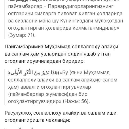
пайғамбарлар – Парвардигорларингизнинг 
оятларини сизларга тиловат қилган ҳолларида 
ва сизларни мана шу Кунингиздаги мулоқотдан 
огоҳлантирган ҳолларида келмаганмидилар» 
(Зумар: 71).
Пайғамбаримиз Муҳаммад соллаллоҳу алайҳи 
ва саллам ҳам ўзларидан олдин яшаб ўтган 
огоҳлантирувчилардан биридир:
﴿هَذَا نَذِيرٌ مِنْ النُّذُرِ الأُولَى﴾
«Бу (яъни Муҳаммад 
соллаллоҳу алайҳи ва саллам алайҳис-салом 
ҳам) аввалги огоҳлантиргувчилар 
(пайғамбарлар жумласи)дан бир 
огоҳлантиргувчидир» (Нажм: 56).
Расулуллоҳ соллаллоҳу алайҳи ва саллам иши 
огоҳлантиришга чекланди: