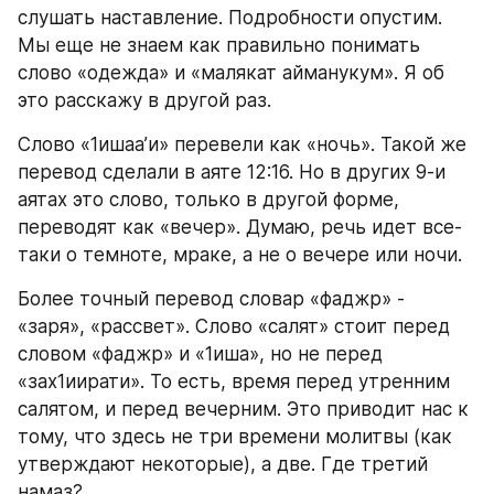
слушать наставление. Подробности опустим. 
Мы еще не знаем как правильно понимать 
слово «одежда» и «малякат айманукум». Я об 
это расскажу в другой раз.
Слово «1ишаа’и» перевели как «ночь». Такой же 
перевод сделали в аяте 12:16. Но в других 9-и 
аятах это слово, только в другой форме, 
переводят как «вечер». Думаю, речь идет все-
таки о темноте, мраке, а не о вечере или ночи.
Более точный перевод словар «фаджр» - 
«заря», «рассвет». Слово «салят» стоит перед 
словом «фаджр» и «1иша», но не перед 
«зах1иирати». То есть, время перед утренним 
салятом, и перед вечерним. Это приводит нас к 
тому, что здесь не три времени молитвы (как 
утверждают некоторые), а две. Где третий 
намаз?