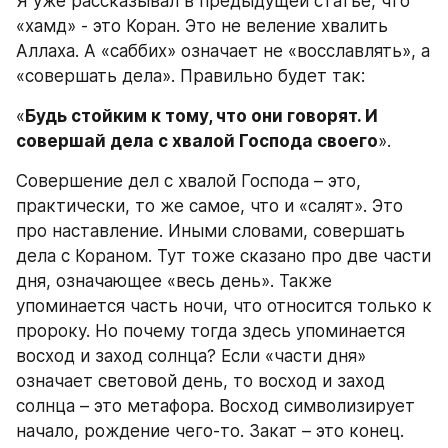
Я уже рассказывал в предыдущей статье, что 
«хамд» - это Коран. Это не веление хвалить 
Аллаха. А «саббих» означает не «восславлять», а 
«совершать дела». Правильно будет так:
«
Будь стойким к тому, что они говорят. И 
совершай дела с хвалой Господа своего
».
Совершение дел с хвалой Господа – это, 
практически, то же самое, что и «салят». Это 
про наставление. Иными словами, совершать 
дела с Кораном. Тут тоже сказано про две части 
дня, означающее «весь день». Также 
упоминается часть ночи, что относится только к 
пророку. Но почему тогда здесь упоминается 
восход и заход солнца? Если «части дня» 
означает световой день, то восход и заход 
солнца – это метафора. Восход символизирует 
начало, рождение чего-то. Закат – это конец. 