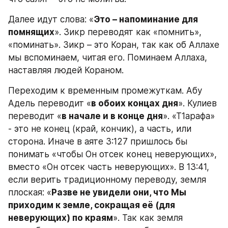
Далее идут слова: «
Это – напоминание для 
помнящих
». Зикр переводят как «помнить», 
«поминать». Зикр – это Коран, так как об Аллахе 
мы вспоминаем, читая его. Поминаем Аллаха, 
наставляя людей Кораном.
Переходим к временным промежуткам. Абу 
Адель переводит «
в обоих концах дня
». Кулиев 
переводит «
в начале и в конце дня
». «Т1арафа» 
- это не конец (край, кончик), а часть, или 
сторона. Иначе в аяте 3:127 пришлось бы 
понимать «чтобы Он отсек конец неверующих», 
вместо «Он отсек часть неверующих». В 13:41, 
если верить традиционному переводу, земля 
плоская: «
Разве не увидели они, что Мы 
приходим к земле, сокращая её (для 
неверующих) по краям
». Так как земля 