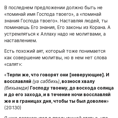
В последнем предложении должно быть не 
«поминай имя Господа твоего», а «поминай 
знания Господа твоего». Наставляя людей, ты 
поминаешь Его знания, Его законы из Корана. А 
устремляться к Аллаху надо не молитвами, а 
наставлением.
Есть похожий аят, который тоже понимается 
как совершение молитвы, но в нем нет слова 
«салят»:
«
Терпи же, что говорят они [неверующие]. И 
восславляй 
(уа саббихь)
, вознося хвалу
(бихьамди)
 Господу твоему, до восхода солнца 
и до его захода, и в течение ночи восславляй 
же и в границах дня, чтобы ты был доволен
» 
(20:130)