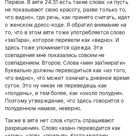
Первое. В аяте 24:31 есть такие слова: «и пусть 
не показывают свою красоту, разве только то, 
что видно», где речь, как принято считать, идет 
о женском дресс-коде. Я обратил внимание на 
то, что в этом аяте тоже употребляется слово 
«зах1ара», которое перевели как «видно». И 
здесь тоже упоминается одежда. Эти 
совпадения мне показались совсем не 
совпадением. Второе. Слова «мин зах1иирати» 
буквально должны переводиться как «из того, 
что видно», что может означать дневное время 
суток. Это ну никак не переведешь как 
«полдень», и тем более, как «около полудня». 
Поэтому утверждение, что здесь говорится о 
полуденном намазе, неверно.
Также в аяте нет слов «пусть спрашивают 
разрешения». Слово «азан» переводится как 
«крик», «зов», «призыв». Когда муэдзин 