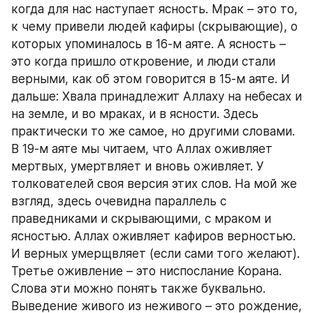
когда для нас наступает ясность. Мрак – это то, 
к чему привели людей кафиры (скрывающие), о 
которых упоминалось в 16-м аяте. А ясность – 
это когда пришло откровение, и люди стали 
верными, как об этом говорится в 15-м аяте. И 
дальше: Хвала принадлежит Аллаху на небесах и 
на земле, и во мраках, и в ясности. Здесь 
практически то же самое, но другими словами. 
В 19-м аяте мы читаем, что Аллах оживляет 
мертвых, умертвляет и вновь оживляет. У 
толкователей своя версия этих слов. На мой же 
взгляд, здесь очевидна параллель с 
праведниками и скрывающими, с мраком и 
ясностью. Аллах оживляет кафиров верностью. 
И верных умерщвляет (если сами того желают). 
Третье оживление – это ниспослание Корана. 
Слова эти можно понять также буквально. 
Выведение живого из неживого – это рождение, 