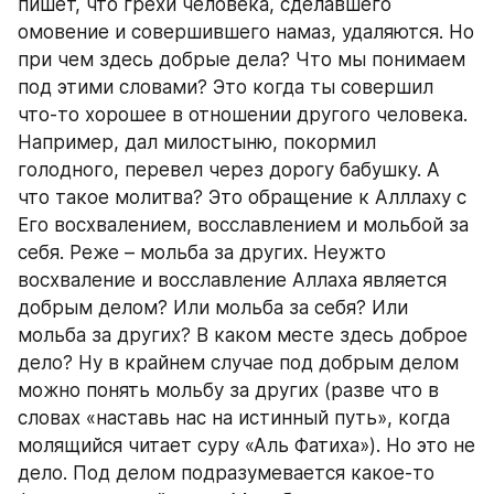
пишет, что грехи человека, сделавшего 
омовение и совершившего намаз, удаляются. Но 
при чем здесь добрые дела? Что мы понимаем 
под этими словами? Это когда ты совершил 
что-то хорошее в отношении другого человека. 
Например, дал милостыню, покормил 
голодного, перевел через дорогу бабушку. А 
что такое молитва? Это обращение к Алллаху с 
Его восхвалением, восславлением и мольбой за 
себя. Реже – мольба за других. Неужто 
восхваление и восславление Аллаха является 
добрым делом? Или мольба за себя? Или 
мольба за других? В каком месте здесь доброе 
дело? Ну в крайнем случае под добрым делом 
можно понять мольбу за других (разве что в 
словах «наставь нас на истинный путь», когда 
молящийся читает суру «Аль Фатиха»). Но это не 
дело. Под делом подразумевается какое-то 