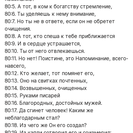
80:5. А тот, в ком к богатству стремление,
80:6. Ты уделяешь к нему внимание,
80:7. Но ты не в ответе, если он не обретет 
очищения.
80:8. А тот, кто спеша к тебе приближается
80:9. И в сердце устрашается,
80:10. Ты от него отвлекаешься.
80:11. Но нет! Поистине, это Напоминание, всего-
навсего,
80:12. Кто желает, тот помянет его,
80:13. Оно на свитках почтенных,
80:14. Возвышенных, очищенных 
80:15. Руками писарей
80:16. Благородных, достойных мужей.
80:17. Да сгинет человек! Каким же 
неблагодарным стал?
80:18. Из чего же Он его создал?
80:19. Из капли сотворил его и соизмерил;