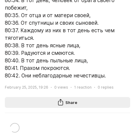
80:34. В тот день, человек от брата своего 
побежит,
80:35. От отца и от матери своей,
80:36. От спутницы и своих сыновей.
80:37. Каждому из них в тот день есть чем 
тяготиться.
80:38. В тот день ясные лица,
80:39. Радуются и смеются.
80:40. В тот день пыльные лица,
80:41. Прахом покроются.
80:42. Они неблагодарные нечестивцы.
February 25, 2025, 19:26
0
views
1
reaction
0
replies
Share