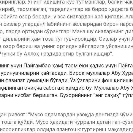
киринглар. Унинг идишига кўз тутманглар, балки чақ
кириб, таомлангач, тарқалинглар ва бирор ҳадисга б
Набийга озор беради, у эса сизлардан ҳаё қилади. Ал
н сизлар улардан/Набийнинг аёлларидан бирон нарса
р, парда ортидан сўранглар! Мана шу сизларнинг ди
г дилларини ҳам тоза тутгувчироқдир. Сизлар учун 
 озор бериш ва унинг ортидан аёлларига уйланишинг
 Чунки бу Аллоҳ наздида оғир бўлган ишдир". 
нинг учун Пайғамбар ҳам) таом ёки ҳадис учун Пайға
 уринувчиларни қайтаради. Бироқ муллалар Абу Ҳура
ни фазилат демоқчи бўлади. Ўз ўзларини фош қилиши 
 қилинган очиқча саботаж ҳамдир бу. Муллалар Абу Ҳ
арни нисбат беришган. Бухорийнинг "энг саҳиҳ" тўп
ан ривоят: "Мусо одамлардан узоқда денгизда чўми
тошга қўйди. Мусо ҳақидаги чуррали деган гап-сўзл
 исроилликлар олдида яланғоч югуртириш мақсадида