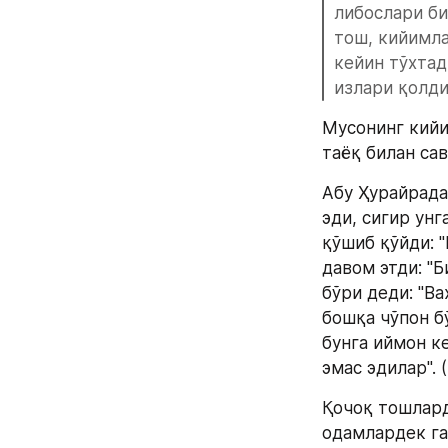
либослари би
тош, кийимла
кейин тўхтад
излари қолди.
Мусонинг кийи
таёқ билан сав
Абу Ҳурайрада
эди, сигир унг
қўшиб қўйди: "
давом этди: "Б
бўри деди: "В
бошқа чўпон бў
бунга иймон ке
эмас эдилар". (
Қочоқ тошлард
одамлардек га