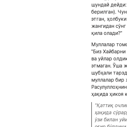
шундай дейди: 
берилган). Чу
этган, ҳолбук
жангидан сўнг 
қила олади?" 
Муллалар томо
"Биз Хайбарни 
ва уйлар олди
этмаган. Ўша ж
шубҳали тарзд
муллалар бир 
Расулуллоҳнин
ҳақида ҳикоя 
"Қаттиқ очли
ҳақида сўрар
ўзи билан уйи
оғир бўлдики