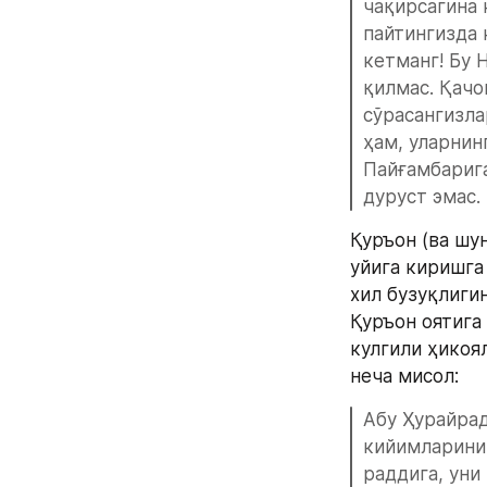
чақирсагина 
пайтингизда 
кетманг! Бу 
қилмас. Қачо
сўрасангизла
ҳам, уларнин
Пайғамбарига
дуруст эмас.
Қуръон (ва шу
уйига киришга
хил бузуқлиги
Қуръон оятига
кулгили ҳикоял
неча мисол: 
Абу Ҳурайрад
кийимларини 
раддига, уни