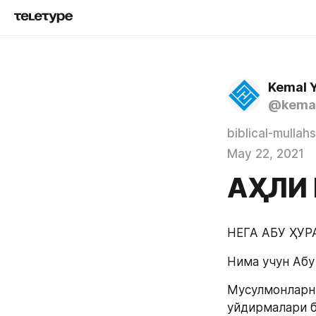
Kemal 
@kemal
biblical-mullahs
May 22, 2021
АҲЛИ
НЕГА АБУ ҲУР
Нима учун Абу
Мусулмонларни
уйдирмалари б