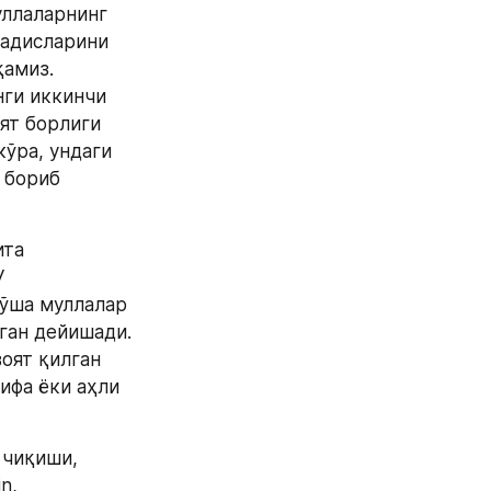
ллаларнинг 
адисларини 
амиз. 
ги иккинчи 
ят борлиги 
ўра, ундаги 
бориб 
та 
 
ўша муллалар 
ган дейишади. 
оят қилган 
ифа ёки аҳли 
чиқиши, 
, 