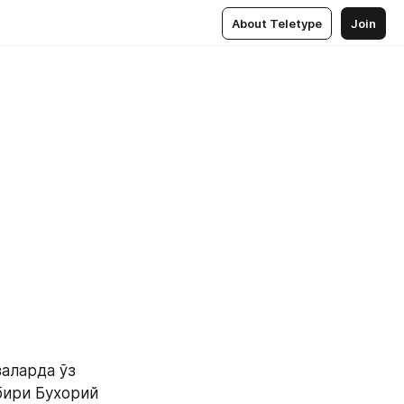
About Teletype
Join
ларда ўз 
ири Бухорий 