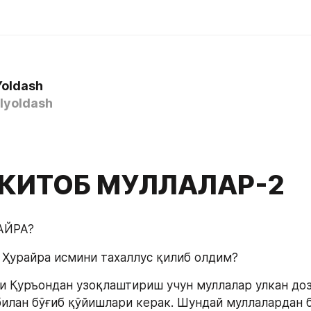
Yoldash
yoldash
 КИТОБ МУЛЛАЛАР-2
АЙРА? 
 Ҳурайра исмини тахаллус қилиб олдим? 
 Қуръондан узоқлаштириш учун муллалар улкан доза
илан бўғиб қўйишлари керак. Шундай муллалардан б