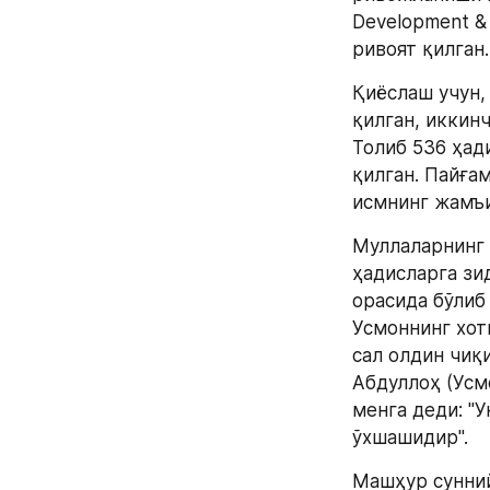
Development & 
ривоят қилган.
Қиёслаш учун,
қилган, иккинч
Толиб 536 ҳади
қилган. Пайғам
исмнинг жамъи
Муллаларнинг 
ҳадисларга зид
орасида бўлиб 
Усмоннинг хоти
сал олдин чиқи
Абдуллоҳ (Усмо
менга деди: "У
ўхшашидир". 
Машҳур сунний