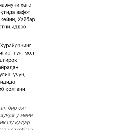
мазмуни хато 
қтида вафот 
кейин, Хайбар 
атни иддао 
Ҳурайранинг 
гир, туя, мол 
штирок 
айрадан 
лиш учун, 
идида 
б қолгани 
ан бир оят 
шунда у мени 
ик шу қадар 
ган саҳобани 