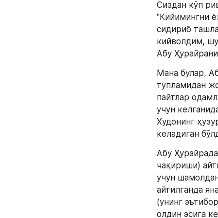
Сиздан кўп ри
"Кийимингни ё
сидириб ташла
кийволдим, шу
Абу Ҳурайрани
Мана булар, Аб
тўпламидан жо
пайтлар одамл
учун келганида
Худонинг ҳузу
келадиган бўлди
Абу Ҳурайрадан
чақириши) айт
учун шамолдан 
айтилганда яна
(унинг эътибор
олдин эсига ке