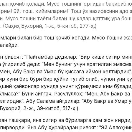
лан қочиб қолади. Мусо тошнинг ортидан бақириб югу
рим! Эй, тош, кийимларим!" Тош ўз вазифасини адо эт
и. Мусо тошни таёғи билан шу қадар қаттиқ ура бош
 (Саҳиҳ Бухорий, 1-ж., 5-китоб, 277-ҳ.) 
млари билан бир тош қочиб кетади. Мусо тошни жаз
алайди. 
н ривоят: "Пайғамбар дедилар: "Бир киши сигир мини
а ўгирилиб деди: "Мен бунинг учун яратилган эмасман
Мен, Абу Бакр ва Умар бу қиссага иймон келтирдик".
ир куни бир бўри бир қўйни тутиб олиб, чўпон уни қу
аҳший ҳайвонлар кунида унинг қўриқчиси ким бўлади,
лмаса?" Буни айтгач, Расулуллоҳ: "Мен, Абу Бакр ва 
лтирдик". Абу Салама айтдилар: "Абу Бакр ва Умар ў
Бухорий, 3-ж., 39-китоб, 517-ҳ.). 
ан ташқари, яна сигир ва бўриларга ҳам жон кирди, 
пирворди. Яна Абу Ҳурайрадан ривоят: "Эй Аллоҳнинг