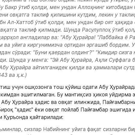
у Бакр ўтиб қолди, мен ундан Аллоҳнинг китобидан б
ени овқатга таклиф қилишини кутдим, лекин у такли
бн Ал-Хаттоб ўтиб қолди, мен ундан бир оят ҳақида 
овқатга таклиф қилмади. Шунда Расулуллоҳ ўтиб қолд
аррҳол англадилар ва: "Абу Ҳурайра! "Лаббайка ё Ра
 ва уйига киргунимизча ортидан эргашиб бордим. У 
идан сўради: "Буни қаердан олдинг?" "Кимдир сизга 
и. Шунда у менга: "Эй Абу Ҳурайра, Аҳли Суффага б
 Абу Ҳурайра айтилганидек қилди ва ҳаммалари сутда
43 ва ҳ.к.) 
иш учун ошқозонга тош қўйиш одати Абу Ҳурайрада
 кимдан эшитилмаган. Бу мантиқсиз ҳикоя уйдирма эк
, Абу Ҳурайра ҳадис ва овқат илинжида, Пайғамбарни
Бироқ "ҳадис" ёки овқат пойлаб Пайғамбар эшигида и
и Қуръонда қайтарилади: 
ўъминлар, сизлар Набийнинг уйига фақат сизларни би