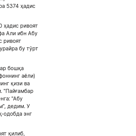
ра 5374 ҳадис 
 ҳадис ривоят 
а Али ибн Абу 
 ривоят 
урайра бу тўрт 
ар бошқа 
оннинг аёли) 
инг қизи ва 
. "Пайғамбар 
га: "Абу 
", дедим. У 
қ-одобда энг 
т қилиб, 