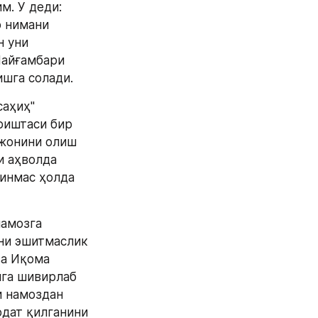
. У деди: 
 нимани 
 уни 
айғамбари 
шга солади. 
аҳиҳ" 
риштаси бир 
жонини олиш 
 аҳволда 
инмас ҳолда 
амозга 
ни эшитмаслик 
а Иқома 
ига шивирлаб 
 намоздан 
дат қилганини 