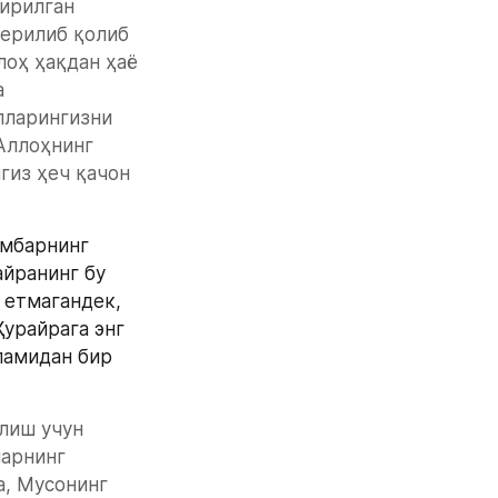
ирилган 
ерилиб қолиб 
лоҳ ҳақдан ҳаё 
 
лларингизни 
Аллоҳнинг 
из ҳеч қачон 
мбарнинг 
йранинг бу 
етмагандек, 
урайрага энг 
ламидан бир 
лиш учун 
арнинг 
, Мусонинг 