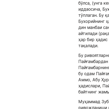
бўлса, (унга к
иддаосича, Бу
тўплаган. Бу қ
Бухорийнинг ҳ
дин манбаи са
айтилади (рақа
ҳар бир ҳадис
тақалади. 
Бу ривоятларн
Пайғамбардан 
Пайғамбарнинг
бу одам Пайға
Аммо, Абу Ҳур
ҳадислари, Пай
байтнинг жамъ
Муҳаммад Зуба
ривожланиши ва 