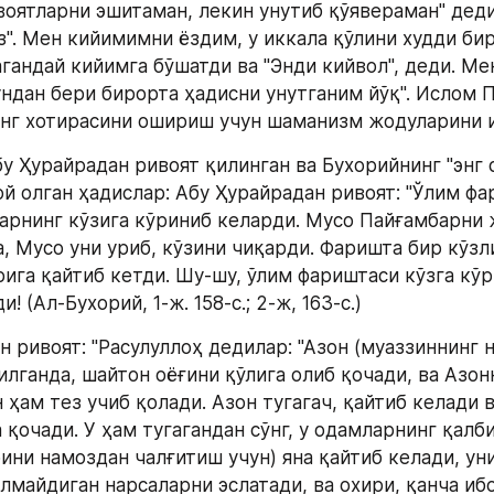
воятларни эшитаман, лекин унутиб қўявераман" дедим
з". Мен кийимимни ёздим, у иккала қўлини худди бир
гандай кийимга бўшатди ва "Энди кийвол", деди. Мен
ндан бери бирорта ҳадисни унутганим йўқ". Ислом П
нг хотирасини ошириш учун шаманизм жодуларини и
у Ҳурайрадан ривоят қилинган ва Бухорийнинг "энг с
й олган ҳадислар: Абу Ҳурайрадан ривоят: "Ўлим фа
арнинг кўзига кўриниб келарди. Мусо Пайғамбарни 
, Мусо уни уриб, кўзини чиқарди. Фаришта бир кўзли
рига қайтиб кетди. Шу-шу, ўлим фариштаси кўзга кўр
! (Ал-Бухорий, 1-ж. 158-с.; 2-ж, 163-с.) 
 ривоят: "Расулуллоҳ дедилар: "Азон (муаззиннинг н
илганда, шайтон оёғини қўлига олиб қочади, ва Азон
ҳам тез учиб қолади. Азон тугагач, қайтиб келади в
 қочади. У ҳам тугагандан сўнг, у одамларнинг қалб
ини намоздан чалғитиш учун) яна қайтиб келади, уни
лмайдиган нарсаларни эслатади, ва охири, қанча ибо