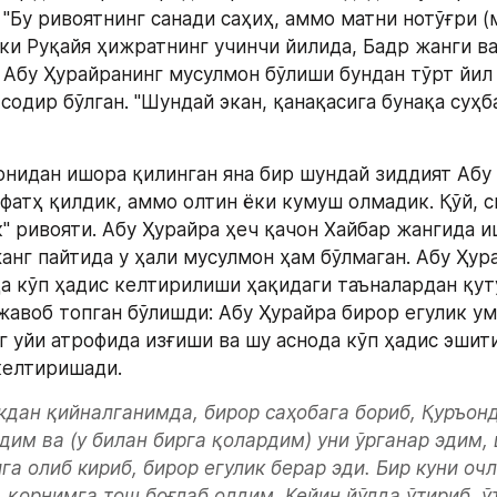
"Бу ривоятнинг санади саҳиҳ, аммо матни нотўғри (
нки Руқайя ҳижратнинг учинчи йилида, Бадр жанги ва
и Абу Ҳурайранинг мусулмон бўлиши бундан тўрт йил 
содир бўлган. "Шундай экан, қанақасига бунақа суҳб
нидан ишора қилинган яна бир шундай зиддият Абу 
фатҳ қилдик, аммо олтин ёки кумуш олмадик. Қўй, си
к" ривояти. Абу Ҳурайра ҳеч қачон Хайбар жангида и
анг пайтида у ҳали мусулмон ҳам бўлмаган. Абу Ҳур
а кўп ҳадис келтирилиши ҳақидаги таъналардан қуту
жавоб топган бўлишди: Абу Ҳурайра бирор егулик ум
г уйи атрофида изғиши ва шу аснода кўп ҳадис эшити
келтиришади. 
кдан қийналганимда, бирор саҳобага бориб, Қуръонд
дим ва (у билан бирга қолардим) уни ўрганар эдим, 
га олиб кириб, бирор егулик берар эди. Бир куни очл
, қорнимга тош боғлаб олдим. Кейин йўлда ўтириб, ўт