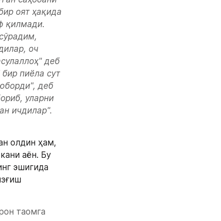
ир оят ҳақида 
ф қилмади. 
сўрадим, 
илар, оч 
сулаллоҳ" деб 
бир пиёла сут 
юборди", деб 
ориб, уларни 
н ичдилар". 
н олдин ҳам, 
ани аён. Бу 
нг эшигида 
зғиш 
рон таомга 