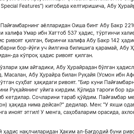
Special Features") китобида келтиришича, Абу Ҳурай
 
 Пайғамбарнинг аёлларидан Оиша бинт Абу Бакр 2210
и халифа Умар ибн Хаттоб 537 ҳадис, тўртинчи халиф
с ривоят қилган, биринчи халифа Абу Бакр 142 ҳадис
барни бор-йўғи уч йилгина билишига қарамай, Абу Ҳ
дан-да кўпроқ ҳадис ривоят қилган. 
ўзлари ҳам айтадики, Абу Ҳурайрадан бўлган ҳадисл
. Масалан, Абу Ҳурайра билан Руқайя (Усмон ибн Афф
ўтган суҳбат ҳақидаги ривоят. "Бир куни Пайғамбарн
ни Руқайянинг уйига кирдим. Қўлида тароғи бор эди
б кетдилар. Сочларини тараб қўйдим. Пайғамбар мен
н) ҳақида нима дейсан?" дедилар. Мен: "У яхши одам
нга иноят этгил! У менга, саҳобаларим орасида, ахло
 ҳадис нақлчиларидан Ҳаким ал-Бағдодий буни ривоя