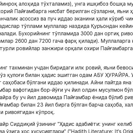
ейинроқ алоҳида тўхталамиз), унга ишқибоз бошқа му
хорий Пайғамбарга нисбат берилган сўзларни, яъни ҳ
анчалик асоссиз ва пуч иддао эканини ҳали кўриб чиқ
адислар тўплами муллалар наздида Қуръондан кейин
налади. Бухорийнинг тўпламида 3000 дан ортиқ риво
млар 2600 дан 7200 гача фарқ қилади). Муллаларга к
 турли ровийлар занжири орқали охири Пайғамбарга 
инг тахминан учдан биридаги илк ровий, яъни бевоси
ўз қулоғи билан ҳадис эшитган одам АБУ ҲУРАЙРА. У
 саҳобаси бўлгани иддао қилинади. Айни пайтда яна 
мбар вафотидан бор-йўғи уч йил олдин мусулмон бўл
айра бу уч йил давомида Пайғамбар ёнида бўлиб рив
ғамбар билан 23 йил бирга бўлган барча саҳоба, хал
и ривоятидан кўпроқ. 
йр Сиддиқий ўзининг "Ҳадис адабиёти: унинг келиб 
ўзига хос хусусиятлари" ("Hadith Literature: It's Origin