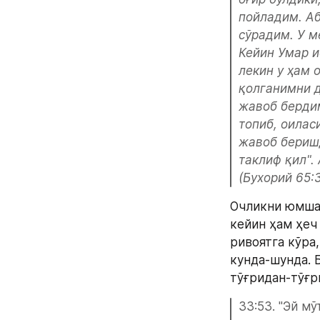
пойладим. Аб
сўрадим. У м
Кейин Умар и
лекин у ҳам 
қолганимни д
жавоб бердим
топиб, оилас
жавоб беришд
таклиф қил".
(Бухорий 65:3
Очликни юмшат
кейин ҳам ҳеч
ривоятга кўра
кунда-шунда. 
тўғридан-тўғр
33:53. "Эй м