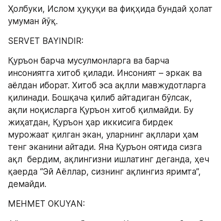
Ҳолбуки, Ислом ҳуқуқи ва фиқҳида бундай ҳолат 
умуман йўқ.
SERVET BAYINDIR:
Қуръон барча мусулмонларга ва барча 
инсониятга хитоб қилади. Инсоният – эркак ва 
аёлдан иборат. Хитоб эса ақлли мавжудотларга 
қилинади. Бошқача қилиб айтадиган бўлсак, 
ақли ноқисларга Қуръон хитоб қилмайди. Бу 
жиҳатдан, Қуръон ҳар иккисига бирдек 
мурожаат қилган экан, уларнинг ақллари ҳам 
тенг эканини айтади. Яна Қуръон оятида сизга 
ақл  бердим, ақлингизни ишлатинг деганда, ҳеч 
қаерда “Эй Аёллар, сизнинг ақлингиз яримта”, 
демайди.
MEHMET OKUYAN: