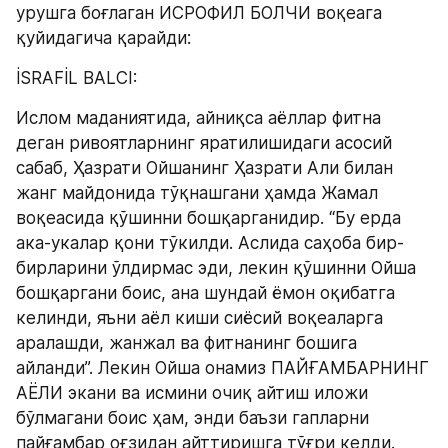
урушга боғлаган ИСРОФИЛ БОЛЧИ воқеага 
қуйидагича қарайди:
İSRAFİL BALCI:
Ислом маданиятида, айниқса аёллар фитна 
деган ривоятларнинг яратилишидаги асосий 
сабаб, Ҳазрати Ойшанинг Ҳазрати Aли билан 
жанг майдонида тўқнашгани ҳамда Жамал 
воқеасида қўшинни бошқарганидир. “Бу ерда 
ака-укалар қони тўкилди. Аслида саҳоба бир-
бирларини ўлдирмас эди, лекин қўшинни Ойша 
бошқаргани боис, ана шундай ёмон оқибатга 
келинди, яъни аёл киши сиёсий воқеаларга 
аралашди, жанжал ва фитнанинг бошига 
айланди”. Лекин Ойша онамиз ПАЙҒАМБАРНИНГ 
АЁЛИ экани ва исмини очиқ айтиш иложи 
бўлмагани боис ҳам, энди баъзи гапларни 
пайғамбар оғзидан айттиришга тўғри келди.