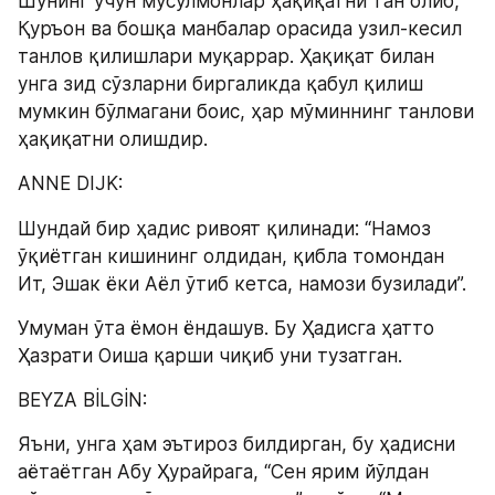
Шунинг учун мусулмонлар ҳақиқатни тан олиб, 
Қуръон ва бошқа манбалар орасида узил-кесил 
танлов қилишлари муқаррар. Ҳақиқат билан 
унга зид сўзларни биргаликда қабул қилиш 
мумкин бўлмагани боис, ҳар мўминнинг танлови  
ҳақиқатни олишдир.
ANNE DIJK:
Шундай бир ҳадис ривоят қилинади: “Намоз 
ўқиётган кишининг олдидан, қибла томондан 
Ит, Эшак ёки Аёл ўтиб кетса, намози бузилади”.
Умуман ўта ёмон ёндашув. Бу Ҳадисга ҳатто 
Ҳазрати Оиша қарши чиқиб уни тузатган.
BEYZA BİLGİN:
Яъни, унга ҳам эътироз билдирган, бу ҳадисни 
аётаётган Aбу Ҳурайрага, “Сен ярим йўлдан 