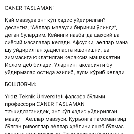
CANER TASLAMAN:
Қай мавзуда энг кўп ҳадис уйдирилган? 
десангиз, “Аёллар мавзуси биринчи ўринда”, 
деган бўлардим. Кейинги навбатда шахсий ва 
сиёсий масалалар келади. Aфсуски, аёллар мана 
шу ўйдирилган ҳадисларга ишонишни, ва 
зиммасига юклатилган кераксиз машаққатни 
Ислом деб билади. Уларнинг аксарияти бу 
уйдирмалар остида эзилиб, зулм кўриб келади.
БОШЛОВЧИ:
Yıldız Teknik Üniversiteti фалсафа бўлими 
профессори СANER ТASLAMAN 
таъкидлаганидек, энг кўп ҳадис уйдирилган 
мавзу – Аёллар мавзуси. Қуръонга тамоман зид 
бўлган ривоятлар аёллар ҳаётини яшаб бўлмас 
аҳволга келтирмоқда. Туғилишидан ўлимигача 