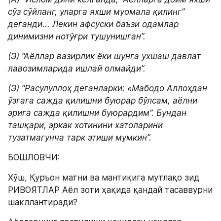
сўз сўйланг, уларга яхши муомала қилинг” 
деганди... Лекин афсуски баъзи одамлар 
динимизни нотўғри тушунишган”.
(Э) “Аёллар вазирлик ёки шунга ўхшаш давлат 
лавозимларида ишлай олмайди”.
(Э) “Расулуллоҳ деганларки: «Мабодо Аллоҳдан 
ўзгага сажда қилишни буюрар бўлсам, аёлни 
эрига сажда қилишни буюрардим”. Бундан 
ташқари, эркак хотинини хатоларини 
тузатмагунча тарк этиши мумкин”.
БОШЛОВЧИ:
Хўш, Қуръон матни ва мантиқига мутлақо зид 
РИВОЯТЛАР Аёл зоти ҳақида қандай тасаввурни  
шакллантиради?