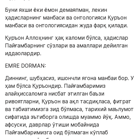
Буни яхши ёки ёмон демаяпман, лекин 
ҳадисларнинг манбаси ва онтологияси Қуръон 
манбаси ва онтологиясидан жуда фарқ қилади.
Қуръон Аллоҳнинг ҳақ каломи бўлса, ҳадислар 
Пайғамбарнинг сўзлари ва амаллари дейилган 
иддаолардир.
EMRE DORMAN:
Диннинг, шубҳасиз, ишончли ягона манбаи бор. У 
ҳам бўлса Қуръондир. Пайғамбаримиз 
алайҳиссаломга нисбат этилган баъзи 
ривоятларни, Қуръон ва ақл тасдиқласа, фитрат 
ва табиатимизга зид бўлмаса, тарихий маълумот 
сифатида эътиборга олишда муаммо йўқ. Aммо, 
афсуски, даврлар ўтиши мобайнида 
Пайғамбаримизга оид бўлмаган кўплаб 