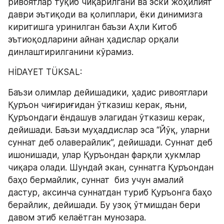
ривоятлар тўқиб чиқарилгани ва эски жоҳилият 
даври эътиқоди ва қолиплари, ёки динимизга 
киритишга уринилган баъзи Аҳли Китоб 
эътиоқодларини айнан ҳадислар орқали 
динлаштирилганини кўрамиз.
HİDAYET TÜKSAL:
Баъзи олимлар дейишадики, ҳадис ривоятлари 
Қуръон чиғириғидан ўтказиш керак, яъни, 
Қуръондаги ёндашув элагидан ўтказиш керак, 
дейишади. Баъзи муҳаддислар эса “Йўқ, уларни 
суннат деб олаверайлик”, дейишади. Суннат деб 
ишонишади, улар Қуръондан фарқли ҳукмлар  
чиқара олади. Шундай экан, суннатга Қуръондан 
баҳо бермайлик, суннат  биз учун амалий 
дастур, аксинча суннатдан туриб Қуръонга баҳо 
берайлик, дейишади. Бу узоқ ўтмишдан бери 
давом этиб келаётган мунозара.