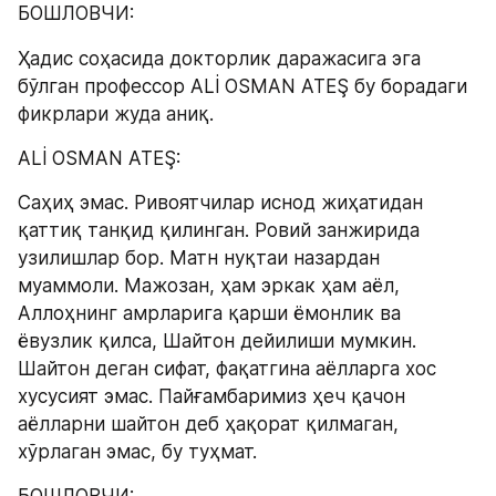
БОШЛОВЧИ:
Ҳадис соҳасида докторлик даражасига эга 
бўлган профессор ALİ OSMAN ATEŞ бу борадаги 
фикрлари жуда аниқ.
ALİ OSMAN ATEŞ:
Саҳиҳ эмас. Ривоятчилар иснод жиҳатидан 
қаттиқ танқид қилинган. Ровий занжирида 
узилишлар бор. Матн нуқтаи назардан 
муаммоли. Мажозан, ҳам эркак ҳам аёл, 
Aллоҳнинг амрларига қарши ёмонлик ва 
ёвузлик қилса, Шайтон дейилиши мумкин. 
Шайтон деган сифат, фақатгина аёлларга хос 
хусусият эмас. Пайғамбаримиз ҳеч қачон 
аёлларни шайтон деб ҳақорат қилмаган, 
хўрлаган эмас, бу туҳмат.