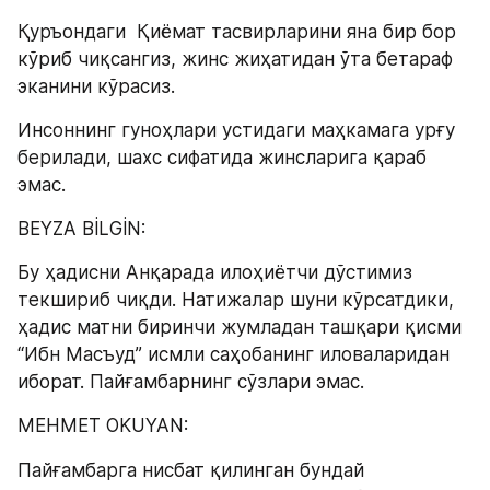
Қуръондаги  Қиёмат тасвирларини яна бир бор 
кўриб чиқсангиз, жинс жиҳатидан ўта бетараф 
эканини кўрасиз.
Инсоннинг гуноҳлари устидаги маҳкамага урғу 
берилади, шахс сифатида жинсларига қараб 
эмас.
BEYZA BİLGİN:
Бу ҳадисни Aнқарада илоҳиётчи дўстимиз 
текшириб чиқди. Натижалар шуни кўрсатдики, 
ҳадис матни биринчи жумладан ташқари қисми 
“Ибн Масъуд” исмли саҳобанинг иловаларидан 
иборат. Пайғамбарнинг сўзлари эмас.
MEHMET OKUYAN:
Пайғамбарга нисбат қилинган бундай 