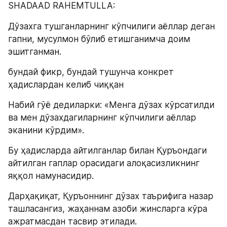
SHADAAD RAHEMTULLA:
Дўзахга тушганларнинг кўпчилиги аёллар деган 
гапни, мусулмон бўлиб етишганимча доим 
эшитганман.
бундай фикр, бундай тушунча конкрет 
ҳадислардан келиб чиққан
Набий гўё дедиларки: «Менга дўзах кўрсатилди 
ва мен дўзахдагиларнинг кўпчилиги аёллар 
эканини кўрдим».
Бу ҳадисларда айтилганлар билан Қуръондаги 
айтилган гаплар орасидаги алоқасизликнинг 
яққол намунасидир.
Дарҳақиқат, Қуръоннинг дўзах таърифига назар 
ташласангиз, жаҳаннам азоби жинсларга кўра 
ажратмасдан тасвир этилади.