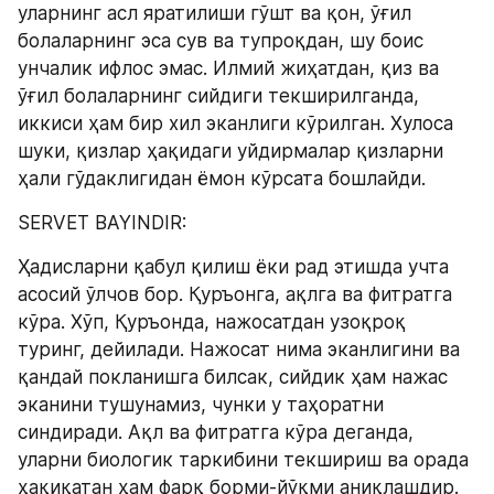
уларнинг асл яратилиши гўшт ва қон, ўғил 
болаларнинг эса сув ва тупроқдан, шу боис 
унчалик ифлос эмас. Илмий жиҳатдан, қиз ва 
ўғил болаларнинг сийдиги текширилганда, 
иккиси ҳам бир хил эканлиги кўрилган. Хулоса 
шуки, қизлар ҳақидаги уйдирмалар қизларни 
ҳали гўдаклигидан ёмон кўрсата бошлайди.
SERVET BAYINDIR:
Ҳадисларни қабул қилиш ёки рад этишда учта 
асосий ўлчов бор. Қуръонга, ақлга ва фитратга 
кўра. Хўп, Қуръонда, нажосатдан узоқроқ 
туринг, дейилади. Нажосат нима эканлигини ва 
қандай покланишга билсак, сийдик ҳам нажас 
эканини тушунамиз, чунки у таҳоратни 
синдиради. Ақл ва фитратга кўра деганда, 
уларни биологик таркибини текшириш ва орада 
ҳақиқатан ҳам фарқ борми-йўқми аниқлашдир. 