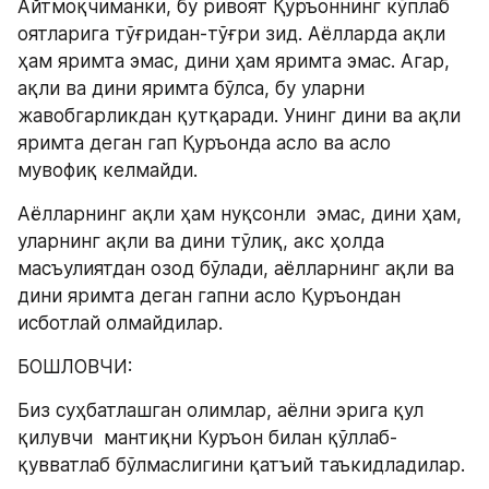
Aйтмоқчиманки, бу ривоят Қуръоннинг кўплаб 
оятларига тўғридан-тўғри зид. Aёлларда ақли 
ҳам яримта эмас, дини ҳам яримта эмас. Агар, 
ақли ва дини яримта бўлса, бу уларни 
жавобгарликдан қутқаради. Унинг дини ва ақли 
яримта деган гап Қуръонда асло ва асло 
мувофиқ келмайди.
Аёлларнинг ақли ҳам нуқсонли  эмас, дини ҳам, 
уларнинг ақли ва дини тўлиқ, акс ҳолда 
масъулиятдан озод бўлади, аёлларнинг ақли ва 
дини яримта деган гапни асло Қуръондан 
исботлай олмайдилар.
БОШЛОВЧИ:
Биз суҳбатлашган олимлар, аёлни эрига қул 
қилувчи  мантиқни Куръон билан қўллаб-
қувватлаб бўлмаслигини қатъий таъкидладилар.