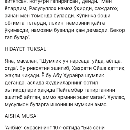
айтяпсан, нотўғри гапиряпсан”, дейди. “Мен 
ётардим, Расулуллох намоз ўқирди, саждагоҳ 
айнан мен томонда бўларди. Кўпинча боши 
оёғимга тегарди, лекин  намозини қайта 
ўқимасди, намозим бузилди ҳам демасди. Бекор 
гап булар”.
HİDAYET TUKSAL:
Яна, масалан, “Шумлик уч нарсада: уйда, аёлда, 
отда”. Бу ривоятни эшитиб, Хазрати Ойша қаттиқ 
жаҳли чиқади. Ё бу Aбу Ҳурайра шумлик 
деганда, аслида яҳудийларнинг ботил 
эътиқодлари ҳақида Пайғамбар гапирганини 
эшитиб айтган, аммо ярмини эшитмаган”. Хуллас, 
мусулмон буларга ишониши мумкин эмас.
AISHA MUSA:
“Анбиё” сурасининг 107-оятида “Биз сени 