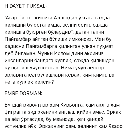
HİDAYET TUKSAL:
“Агар бирор кишига Аллоҳдан ўзгага сажда 
қилишни буюрганимда, аёлни эрига сажда 
қилишга буюрган бўлардим”, деган гапни 
Пайғамбар айтган бўлиши имконсиз. Мен бу 
ҳадисни Пайғамбарга қилинган улкан туҳмат 
деб биламан. Чунки Ислом дини аксинча 
инсонларни бандага қуллик, сажда қилишдан 
қутқариш учун келган. Нима учун аёллар 
эрларига қул бўлишлари керак, ким кимга ва 
нега қуллик қилсин?
EMRE DORMAN:
Бундай ривоятлар ҳам Қуръонга, ҳам ақлга ҳам 
фитратга зид эканини англаш қийин эмас. Эркак 
ва аёл ўртасида, бу маънода, ҳеч қандай 
устунлик йўқ. Эркакнинг ҳам, аёлнинг ҳам ўзаро 