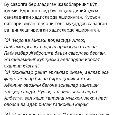
Бу саволга бериладиган жавобларнинг кўп 
қисми, Қуръонга зид бўлса ҳам диний ҳукм 
саналадиган ҳадисларда яширинган. Қуръон 
оятлари билан  деярли тенг муқаддас саналган 
ва  динлаштирилган ҳадисларда яширинган.
(Э) “Исро ва Мираж воқеасида Аллоҳ 
Пайғамбарга кўп нарсаларни кўрсатган ва 
Пайғамбар Жаброилга баъзи саволлар берган, 
жаҳаннамнинг кўп қисми аёллардан иборат 
эканини кўрган”.

(Э) “Эркаклар фақат эркаклар билан, аёллар эса 
фақат аёллар билан бирга қолиши жоиз. 
Аёлнинг овозини бегона эркаклар эшитиши 
таъқиқланади. Чунки, аёлнинг овози аврат. 
Албатта, аёл киши гапириш мумкин, лекин паст 
овозда ва адаб билан гапириши керак”.
(А) “Ислом дини келганда, “Аёлларга доим яхши 