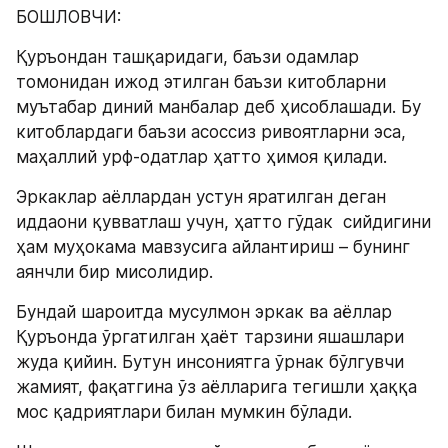
БОШЛОВЧИ:
Қуръондан ташқаридаги, баъзи одамлар 
томонидан ижод этилган баъзи китобларни 
муътабар диний манбалар деб ҳисоблашади. Бу 
китоблардаги баъзи асоссиз ривоятларни эса, 
маҳаллий урф-одатлар ҳатто ҳимоя қилади.
Эркаклар аёллардан устун яратилган деган 
иддаони қувватлаш учун, ҳатто гўдак  сийдигини 
ҳам муҳокама мавзусига айлантириш – бунинг 
аянчли бир мисолидир.
Бундай шароитда мусулмон эркак ва аёллар 
Қуръонда ўргатилган ҳаёт тарзини яшашлари 
жуда қийин. Бутун инсониятга ўрнак бўлгувчи 
жамият, фақатгина ўз аёлларига тегишли ҳаққа 
мос қадриятлари билан мумкин бўлади.