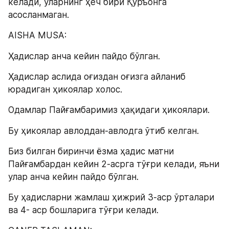
келади, уларнинг ҳеч бири Қуръонга 
асосланмаган.
AISHA MUSA:
Ҳадислар анча кейин пайдо бўлган.
Ҳадислар аслида оғиздан оғизга айланиб 
юрадиган ҳикоялар холос.
Одамлар Пайғамбаримиз ҳақидаги ҳикоялари.
Бу ҳикоялар авлоддан-авлодга ўтиб келган.
Биз билган биринчи ёзма ҳадис матни 
Пайғамбардан кейин 2-асрга тўғри келади, яъни 
улар анча кейин пайдо бўлган.
Бу ҳадисларни жамлаш ҳижрий 3-аср ўрталари 
ва 4- аср бошларига тўғри келади.