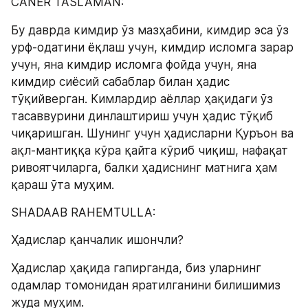
CANER TASLAMAN:
Бу даврда кимдир ўз мазҳабини, кимдир эса ўз 
урф-одатини ёқлаш учун, кимдир исломга зарар 
учун, яна кимдир исломга фойда учун, яна 
кимдир сиёсий сабаблар билан ҳадис 
тўқийверган. Кимлардир аёллар ҳақидаги ўз 
тасаввурини динлаштириш учун ҳадис тўқиб 
чиқаришган. Шунинг учун ҳадисларни Қуръон ва 
ақл-мантиққа кўра қайта кўриб чиқиш, нафақат 
ривоятчиларга, балки ҳадиснинг матнига ҳам 
қараш ўта муҳим.
SHADAAB RAHEMTULLA:
Ҳадислар қанчалик ишончли?
Ҳадислар ҳақида гапирганда, биз уларнинг 
одамлар томонидан яратилганини билишимиз 
жуда муҳим.