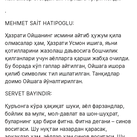
.
MEHMET SAİT HATIPOGLU:
Ҳазрати Ойшанинг исмини айтиб ҳужум қила 
олмасалар ҳам, Ҳазрати Усмон ишига, яъни 
қотилларини жазолаш даъвосига бошчилик 
қилганлари учун аёлларга қарши жабҳа очилди. 
Бу борада кўп гаплар айтилган, Ойшага ишора 
қилиб символик тил ишлатилган. Танқидлар 
доимо Ойшага йўналтирилган.
SERVET BAYINDIR:
Қуръонга кўра ҳақиқат шуки, аёл фарзандлар, 
бойлик ва мулк, мол-давлат ва шон-шуҳрат, 
буларнинг ҳар бири фитна. Фитна дегани – синов 
воситаси. Шу нуқтаи назардан қарасак, 
эркаклар ҳам, аёллар ҳам синов воситаси. Шу 