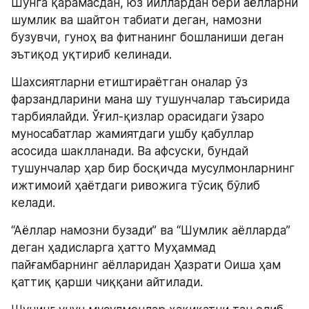
Шунга қарамасдан, юз йиллардан бери аёлларни 
шумлик ва шайтон табиати деган, намозни 
бузувчи, гуноҳ ва фитнанинг бошланиши деган 
эътиқод уқтириб келинади.
Шахсиятларни етиштираётган оналар ўз 
фарзандларини мана шу тушунчалар таъсирида 
тарбиялайди. Ўғил-қизлар орасидаги ўзаро 
муносабатлар жамиятдаги ушбу қабуллар 
асосида шаклланади. Ва афсуски, бундай 
тушунчалар ҳар бир босқичда мусулмонларнинг 
ижтимоий ҳаётдаги ривожига тўсиқ бўлиб 
келади.
“Аёллар намозни бузади” ва “Шумлик аёлларда” 
деган ҳадисларга ҳатто Муҳаммад 
пайғамбарнинг аёлларидан Ҳазрати Оиша ҳам 
қаттиқ қарши чиққани айтилади.