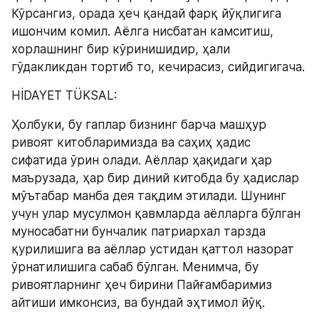
Кўрсангиз, орада ҳеч қандай фарқ йўқлигига 
ишончим комил. Аёлга нисбатан камситиш, 
хорлашнинг бир кўринишидир, ҳали 
гўдакликдан тортиб то, кечирасиз, сийдигигача.
HİDAYET TÜKSAL:
Ҳолбуки, бу гаплар бизнинг барча машҳур 
ривоят китобларимизда ва саҳиҳ ҳадис 
сифатида ўрин олади. Aёллар ҳақидаги ҳар 
маърузада, ҳар бир диний китобда бу ҳадислар 
мўътабар манба дея тақдим этилади. Шунинг 
учун улар мусулмон қавмларда аёлларга бўлган 
муносабатни бунчалик патриархал тарзда 
қурилишига ва аёллар устидан қаттол назорат 
ўрнатилишига сабаб бўлган. Менимча, бу 
ривоятларнинг ҳеч бирини Пайғамбаримиз 
айтиши имконсиз, ва бундай эҳтимол йўқ.