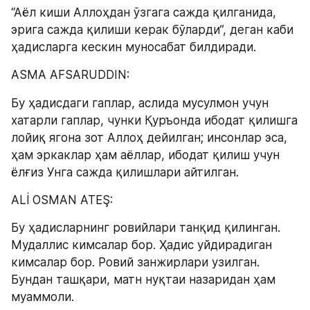
“Aёл киши Аллоҳдан ўзгага сажда қилганида, 
эрига сажда қилиши керак бўларди”, деган каби 
ҳадисларга кескин муносабат билдиради.
ASMA AFSARUDDIN:
Бу ҳадисдаги гаплар, аслида мусулмон учун 
хатарли гаплар, чунки Қуръонда ибодат қилишга 
лойиқ ягона зот Аллоҳ дейилган; инсонлар эса, 
ҳам эркаклар ҳам аёллар, ибодат қилиш учун 
ёлғиз Унга сажда қилишлари айтилган.
ALİ OSMAN ATEŞ:
Бу ҳадисларнинг ровийлари танқид қилинган. 
Мудаллис кимсалар бор. Ҳадис уйдирадиган 
кимсалар бор. Ровий занжирлари узилган. 
Бундан ташқари, матн нуқтаи назаридан ҳам 
муаммоли.