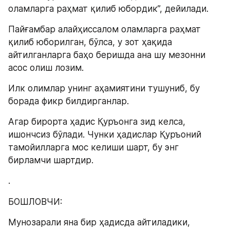
оламларга раҳмат қилиб юбордик”, дейилади.
Пайғамбар алайҳиссалом оламларга раҳмат 
қилиб юборилган, бўлса, у зот ҳақида 
айтилганларга баҳо беришда ана шу мезонни 
асос олиш лозим.
Илк олимлар унинг аҳамиятини тушуниб, бу 
борада фикр билдирганлар.
Агар бирорта ҳадис Қуръонга зид келса, 
ишончсиз бўлади. Чунки ҳадислар Қуръоний 
тамойилларга мос келиши шарт, бу энг 
бирламчи шартдир.
.
БОШЛОВЧИ:
Mунозарали яна бир ҳадисда айтиладики, 