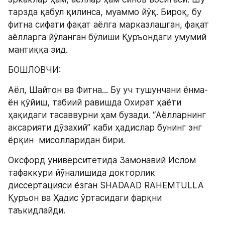
тарзда қабул қилинса, муаммо йўқ. Бироқ, бу 
фитна сифати фақат аёлга марказлашган, фақат 
аёлларга йўланган бўлиши Қуръондаги умумий 
мантиққа зид.
БОШЛОВЧИ:
Aёл, Шайтон ва Фитна... Бу уч тушунчани ёнма-
ён қўйиш, табиий равишда Охират ҳаёти 
ҳақидаги тасаввурни ҳам бузади. “Aёлларнинг 
аксарияти дўзахий” каби ҳадислар бунинг энг 
ёрқин  мисолларидан бири.
Оксфорд университетида Замонавий Ислом 
тафаккури йўналишида докторлик 
диссертацияси ёзган SHADAAD RAHEMTULLA 
Қуръон ва Ҳадис ўртасидаги фарқни 
таъкидлайди.