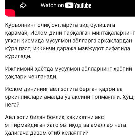
Қуръоннинг очиқ оятларига зид бўлишига 
қарамай, Ислом дини тарқалган минтақаларнинг 
улкан қисмида мусулмон аёлларга эркаклардан 
кўра паст, иккинчи даража мавжудот сифатида 
кўрилади.
Ижтимоий ҳаётда мусулмон аёлларнинг ҳаётий 
ҳақлари чекланади.
Ислом динининг аёл зотига берган қадри ва 
эркинликлари амалда ўз аксини топмаяпти. Хўш, 
нега?
Аёл зоти билан боғлиқ ҳақиқатни акс 
эттирмайдиган хато эътиқод ва амаллар нега 
ҳалигача давом этиб келаяпти?