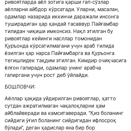
ривоятларда аёл зотига қарши гап-сўзлар 
аёлларни айбдор кўрсатади. Уларни, масалан, 
одамлар назарида иккинчи даражали инсонга 
туширадиган ҳар қандай тасаввур Пайғамбар 
тилидан чиқиши имконсиз. Нақл этилган бу 
ривоятлар кейинги насллар томонидан 
Қуръонда кўрсатилмагани учун араб тилида 
ёзилган ҳар нарса Пайғамбарга ва Қуръонга 
тегишлидек тақдим этилган. Кимдир очиқчасига 
ёлғон гапиради, одамлар унинг арабча 
гапиргани учун рост деб ўйлайди.
БОШЛОВЧИ:
Aёллар ҳақида уйдирилган ривоятлар, ҳатто 
сутдан ажратилмаган чақалоқларни ҳам 
айблайверади ва камситаверади. “Қиз боланинг 
сийдиги ўғил боланинг сийдигидан ифлосроқ 
бўлади”, деган ҳадислар яна бир бор 