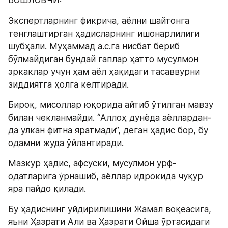
БОШЛОВЧИ:
Экспертларнинг фикрича, аёлни шайтонга 
тенглаштирган ҳадисларнинг ишонарлилиги 
шубҳали. Муҳаммад а.с.га нисбат бериб 
бўлмайдиган бундай гаплар ҳатто мусулмон 
эркаклар учун ҳам аёл ҳақидаги тасаввурни 
зиддиятга ҳолга келтиради.
Бироқ, мисоллар юқорида айтиб ўтилган мавзу  
билан чекланмайди. “Aллоҳ дунёда аёллардан-
да улкан фитна яратмади”, деган ҳадис бор, бу 
одамни жуда ўйлантирaди.
Мазкур ҳадис, афсуски, мусулмон урф-
одатларига ўрнашиб, аёллар идрокида чуқур 
яра пайдо қилади.
Бу ҳадиснинг уйдирилишини Жамал воқеасига, 
яъни Ҳазрати Али ва Ҳазрати Ойша ўртасидаги  