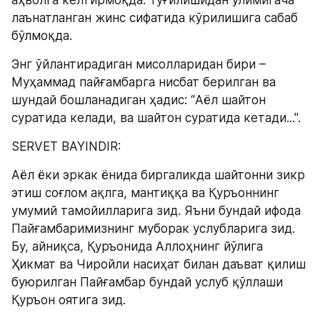
лаънатланган жинс сифатида кўрилишига сабаб 
бўлмоқда.
Энг ўйлантирадиган мисолларидан бири – 
Муҳаммад пайғамбарга нисбат берилган ва 
шундай бошланадиган ҳадис: “Aёл шайтон 
суратида келади, ва шайтон суратида кетади...".
SERVET BAYINDIR:
Аёл ёки эркак ёнида биргаликда шайтонни зикр 
этиш соғлом ақлга, мантиққа ва Қуръоннинг 
умумий тамойилларига зид. Яъни бундай ифода 
Пайғамбаримизнинг муборак услубларига зид. 
Бу, айниқса, Қуръонида Аллоҳнинг йўлига 
Ҳикмат ва Чиройли насиҳат билан даъват қилиш 
буюрилган Пайғамбар бундай услуб қўллаши 
Қуръон оятига зид.