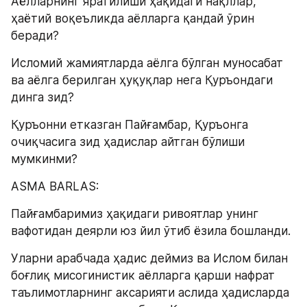
Aёлларнинг яратилиши ҳақидаги нақллар, 
ҳаётий воқеъликда аёлларга қандай ўрин 
беради?
Исломий жамиятларда аёлга бўлган муносабат 
ва аёлга берилган ҳуқуқлар нега Қуръондаги 
динга зид?
Қуръонни етказган Пайғамбар, Қуръонга 
очиқчасига зид ҳадислар айтган бўлиши 
мумкинми?
ASMA BARLAS:
Пайғамбаримиз ҳақидаги ривоятлар унинг 
вафотидан деярли юз йил ўтиб ёзила бошланди.
Уларни арабчада ҳадис деймиз ва Ислом билан 
боғлиқ мисогинистик аёлларга қарши нафрат 
таълимотларнинг аксарияти аслида ҳадисларда 