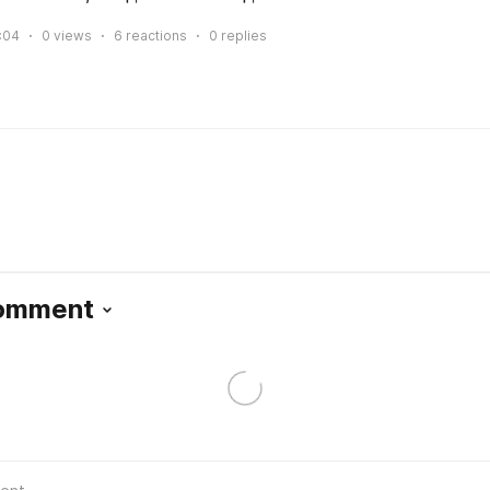
:04
0
views
6
reactions
0
replies
Comment