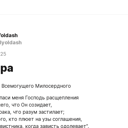
Yoldash
yoldash
025
ура
а Всемогущего Милосердного
"Упаси меня Господь расщепления
сего, что Он созидает,
мрака, что разум застилает;
того, кто плюет на узы соглашения,
завистника, когда зависть одолевает".