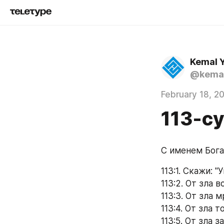
Kemal 
@kemal
February 18, 2
113-с
С именем Бог
113:1. Скажи: 
113:2. От зла в
113:3. От зла 
113:4. От зла 
113:5. От зла 