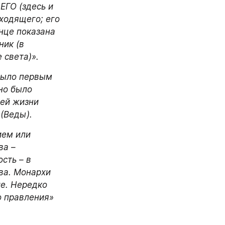
ГО (здесь и 
одящего; его 
це показана 
ик (в 
 света)».
ыло первым 
но было 
ей жизни 
(Веды).
ем или 
а – 
ть – в 
ва. Монархи 
е. Нередко 
 правления» 