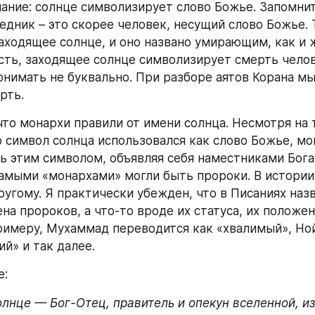
ание: солнце символизирует слово Божье. Запомните
дник – это скорее человек, несущий слово Божье. 
аходящее солнце, и оно названо умирающим, как и ж
есть, заходящее солнце символизирует смерть челове
онимать не буквально. При разборе аятов Корана мы
рть.
то монархи правили от имени солнца. Несмотря на т
 символ солнца использовался как слово Божье, мон
ь этим символом, объявляя себя наместниками Бога 
амыми «монархами» могли быть пророки. В истории 
ругому. Я практически убежден, что в Писаниях назв
а пророков, а что-то вроде их статуса, их положени
римеру, Мухаммад переводится как «хвалимый», Ной 
й» и так далее.
е:
олнце — Бог-Отец, правитель и опекун вселенной, и