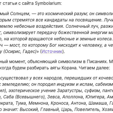
 статьи с сайта Symbolarium:
емый Солнцем, — это космический разум; он символи
оторым стремятся все кандидаты на посвящение. Луч
землю небесные воздействия. Солнечный луч, разж
, символизирует передачу божественной энергии ма
ю, на которой вращаются небесные и земные колеса.
уч — мост, по которому Бог нисходит к человеку, а че
у (Осирис, Гадес)
» (
Источник
).
ный момент, объясняющий символизм в Писаниях. М
 когда будем разбирать аяты Корана. Читаем далее:
 существовал у всех народов, перешедших от кочево
 земледелию; он породил индуизм и ислам, сабеизм 
л), эзотерическое учение Заратустры, суфизм, панте
, Саба (Всевышнего), Зевса, Аполлона, Юпитера, Амо
ократа, Тума, Мемнона, Кроноса, Антона, Шамаша, Га
о значит: Высокий, Главный, Царь, Повелитель, Хозяи