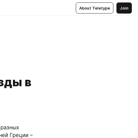
About Teletype
Join
езды в
разных 
ей Греции – 