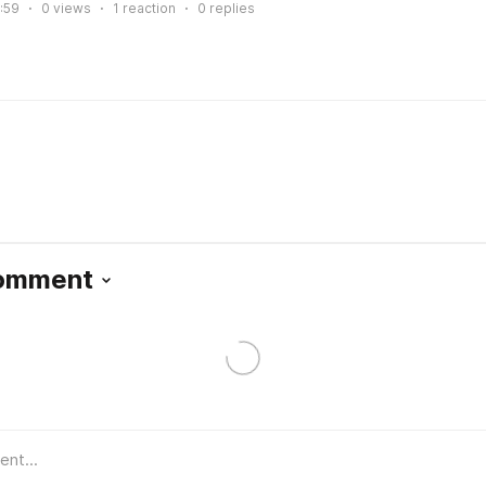
:59
0
views
1
reaction
0
replies
Comment