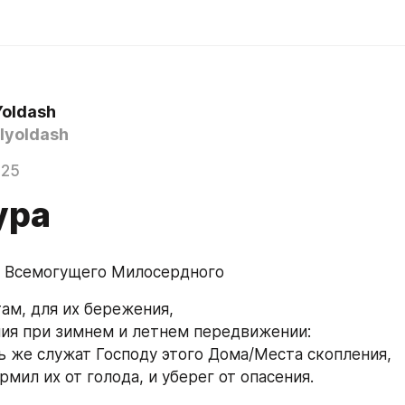
Yoldash
yoldash
025
ура
а Всемогущего Милосердного
там, для их бережения,
ния при зимнем и летнем передвижении:
сть же служат Господу этого Дома/Места скопления,
ормил их от голода, и уберег от опасения.