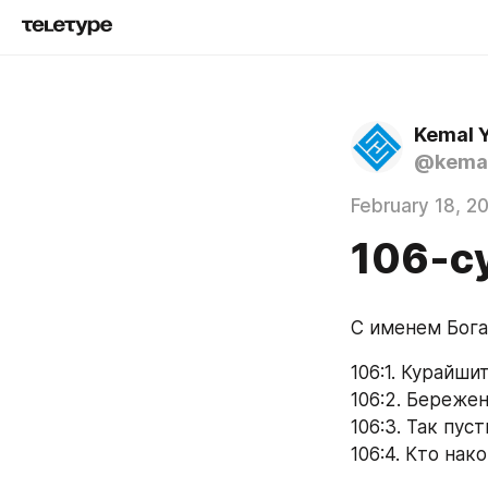
Kemal 
@kemal
February 18, 2
106-с
С именем Бог
106:1. Курайши
106:2. Береже
106:3. Так пу
106:4. Кто нак