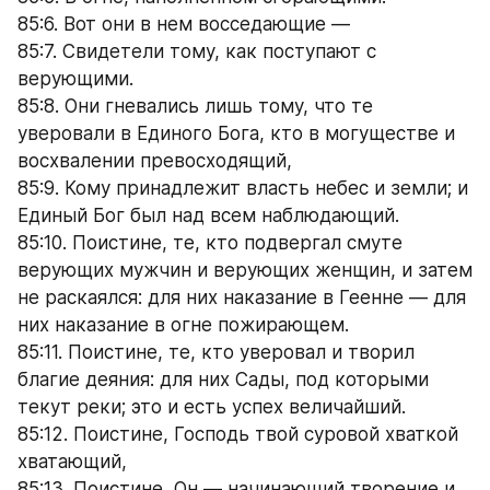
85:6. Вот они в нем восседающие —
85:7. Свидетели тому, как поступают с 
верующими.
85:8. Они гневались лишь тому, что те 
уверовали в Единого Бога, кто в могуществе и 
восхвалении превосходящий,
85:9. Кому принадлежит власть небес и земли; и 
Единый Бог был над всем наблюдающий.
85:10. Поистине, те, кто подвергал смуте 
верующих мужчин и верующих женщин, и затем 
не раскаялся: для них наказание в Геенне — для 
них наказание в огне пожирающем.
85:11. Поистине, те, кто уверовал и творил 
благие деяния: для них Сады, под которыми 
текут реки; это и есть успех величайший.
85:12. Поистине, Господь твой суровой хваткой 
хватающий,
85:13. Поистине, Он — начинающий творение и 