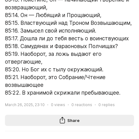
возвращающий,
85:14. Он — Любящий и Прощающий,
85:15. Властвующий над Троном Возвышающим,
85:16. Замысел свой исполняющий.
85:17. Дошла ли до тебя весть о воинствующих
85:18. Самудянах и Фараоновых Полчищах?
85:19. Наоборот, за ложь выдают его 
отвергающие,
85:20. Но Бог их с тылу окружающий.
85:21. Наоборот, это Собрание/Чтение 
возвышающее
85:22. В хранимой скрижали пребывающее.
March 26, 2025, 23:10
0
views
0
reactions
0
replies
Share