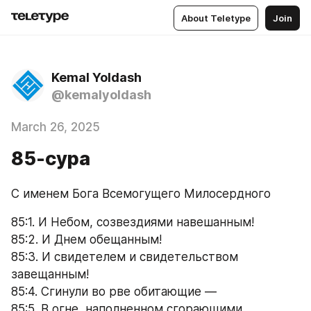
About Teletype
Join
Kemal Yoldash
@kemalyoldash
March 26, 2025
85-сура
С именем Бога Всемогущего Милосердного
85:1. И Небом, созвездиями навешанным!
85:2. И Днем обещанным!
85:3. И свидетелем и свидетельством 
завещанным!
85:4. Сгинули во рве обитающие —
85:5. В огне, наполненном сгорающими.