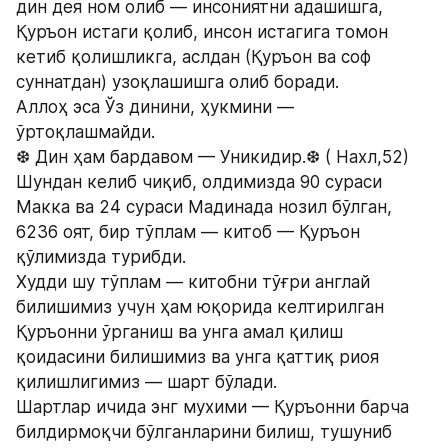
дин дея ном олиб — инсониятни адашишга, 
Қуръон истаги қолиб, инсон истагига томон 
кетиб қолишликга, аслдан (Қуръон ва соф 
суннатдан) узоқлашишга олиб боради.
Аллоҳ эса Ўз динини, ҳукмини — 
ўртоқлашмайди.
❆ Дин ҳам бардавом — Уникидир.❆ ( Нахл,52)
Шундан келиб чиқиб, олдимизда 90 сураси 
Макка ва 24 сураси Мадинада нозил бўлган, 
6236 оят, бир тўплам — китоб — Қуръон 
қўлимизда турибди.
Худди шу тўплам — китобни тўғри англай 
билишимиз учун ҳам юқорида келтирилган 
Қуръонни ўрганиш ва унга амал қилиш 
қоидасини билишимиз ва унга қаттиқ риоя 
қилишлигимиз — шарт бўлади.
Шартлар ичида энг мухими — Қуръонни барча 
билдирмоқчи бўлганларини билиш, тушуниб 