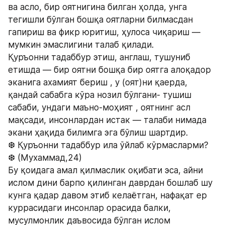
ва асло, бир оятнигина билган ҳолда, унга 
тегишли бўлган бошқа оятларни билмасдан 
гапириш ва фикр юритиш, ҳулоса чиқариш — 
мумкин эмаслигини талаб қилади.
Қуръонни тадаббур этиш, англаш, тушуниб 
етишда — бир оятни бошқа бир оятга алоқадор 
эканига ахамият бериш , у (оят)ни қаерда, 
қандай сабабга кўра нозил бўлгани- тушиш 
сабаби, ундаги маъно-моҳият , оятнинг асл 
мақсади, инсонлардан истак — талаби нимада 
экани ҳақида билимга эга бўлиш шартдир.
❆ Қуръонни тадаббур ила ўйлаб кўрмасларми? 
❆ (Мухаммад,24)
Бу қоидага амал қилмаслик оқибати эса, айни 
ислом дини барпо қилинган даврдан бошлаб шу 
кунга қадар давом этиб келаётган, нафақат ер 
куррасидаги инсонлар орасида балки, 
мусулмонлик даъвосида бўлган ислом 