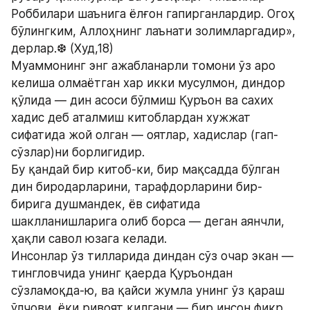
Роббилари шаънига ёлғон гапирганлардир. Огоҳ 
бўлингким, Аллоҳнинг лаънати золимларгадир», 
дерлар.❆ (Худ,18)
Муаммонинг энг ажабланарли томони ўз аро 
келиша олмаётган хар икки мусулмон, диндор 
қўлида — дин асоси бўлмиш Қуръон ва сахих 
хадис деб аталмиш китоблардан хужжат 
сифатида жой олган — оятлар, хадислар (гап-
сўзлар)ни борлигидир.
Бу қандай бир китоб-ки, бир мақсадда бўлган 
дин биродарларини, тарафдорларини бир-
бирига душмандек, ёв сифатида 
шаклланишларига олиб борса — деган аянчли, 
ҳақли савол юзага келади.
Инсонлар ўз тилларида диндан сўз очар экан — 
тингловчида унинг қаерда Қуръондан 
сўзламоқда-ю, ва қайси жумла унинг ўз қараш 
ўлчови, ёки ривоят қилгани — бир инсон фикр 