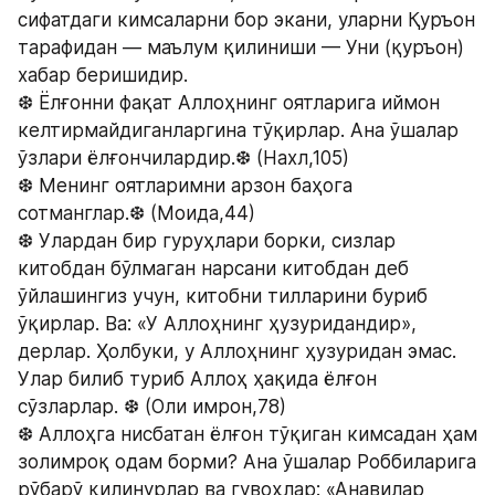
сифатдаги кимсаларни бор экани, уларни Қуръон 
тарафидан — маълум қилиниши — Уни (қуръон) 
хабар беришидир.
❆ Ёлғонни фақат Аллоҳнинг оятларига иймон 
келтирмайдиганларгина тўқирлар. Ана ўшалар 
ўзлари ёлғончилардир.❆ (Нахл,105)
❆ Менинг оятларимни арзон баҳога 
сотманглар.❆ (Моида,44)
❆ Улардан бир гуруҳлари борки, сизлар 
китобдан бўлмаган нарсани китобдан деб 
ўйлашингиз учун, китобни тилларини буриб 
ўқирлар. Ва: «У Аллоҳнинг ҳузуридандир», 
дерлар. Ҳолбуки, у Аллоҳнинг ҳузуридан эмас. 
Улар билиб туриб Аллоҳ ҳақида ёлғон 
сўзларлар. ❆ (Оли имрон,78)
❆ Аллоҳга нисбатан ёлғон тўқиган кимсадан ҳам 
золимроқ одам борми? Ана ўшалар Роббиларига 
рўбарў қилинурлар ва гувоҳлар: «Анавилар 