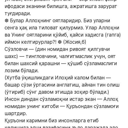
ифодаси эканини билишга, ажратишга зарурат 
туғдиради.
❆ Булар Аллоҳнинг оятларидир. Биз уларни 
сенга ҳақ ила тиловат қилурмиз. Улар Аллоҳни 
ва Унинг оятларини қўйиб, қайси хадисга (гапга) 
иймон келтирурлар?! ❆ (Жосия,6)
Сўзловчи — (дин номидан ривоят қилгувчи 
шахс) — тингловчини, чалғитмаслик учун, оят 
билан шахсий қарашни — қўшиб сўзламаслиги 
лозим бўлади.
(Хутба ўқишликдаги Илоҳий калом билан — 
башар сўзи ўртасини англатиш, айнан тин олиш 
(ўтириб) сўнг давом этишда зоҳир бўлади.)
Инсон диндан сўзламоқни истар экан — Аллоҳ 
номидан унинг китоби — Қуръондан сўзламоғи 
шартдир.
Қуръони каримни биз инсонларга етиб 
келишида элчи вазифасини аъло даражада адо 