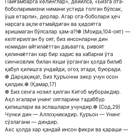
Пайғамбарга келинглар», дейилса, «Бизга ота-
боболаримизни нимани устида топган бўлсак, 
ўша етарли», дерлар. Агар ота-боболари ҳеч 
нарсага ақли етмайдиган ва ҳидоятга 
эришмаган бўлсалар ҳам-а?!❆ (Моида,104-оят) — 
келтирилган бу оят, биз инсонларни дин 
номидан айтилаётган даъватга, ривоят 
қилинаётган хар бир хадис ва хабарни ўта 
синчковлик билан яхши ўрганган ҳолда билиб 
қабул қилишга ундайди, огоҳ этади, буюради.
❆ Дарҳақиқат, Биз Қуръонни зикр учун осон 
қилдик.❆ (Қамар,17)
❆ Биз сенга нозил қилган Китоб муборакдир. 
Ақл эгалари унинг оятларини тадаббур 
қилишлари ва эслашлари учундир.❆ (Сод,29)
Чунки дин — Аллоҳникидир. Қуръон — Унинг 
сўзлагани — диндир.
Акс ҳолда хар қандай инсон фикри ва қараши — 