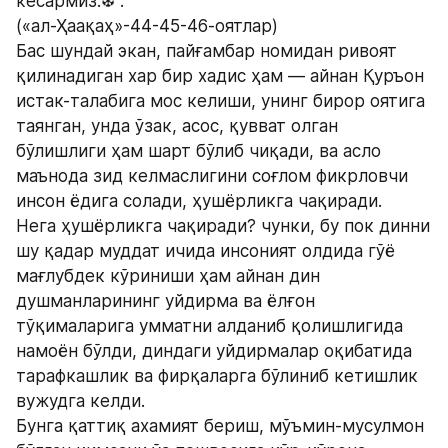
кесармиз.❆ .
(«ал-Ҳаақаҳ»-44-45-46-оятлар)
Бас шундай экан, пайғамбар номидан ривоят 
қилинадиган хар бир хадис ҳам — айнан Қуръон 
истак-талабига мос келиши, унинг бирор оятига 
таянган, унда ўзак, асос, қувват олган 
бўлишлиги ҳам шарт бўлиб чиқади, ва асло 
маънода зид келмаслигини соғлом фикрловчи 
инсон ёдига солади, ҳушёрликга чақиради.
Нега ҳушёрликга чақиради? чунки, бу пок динни 
шу қадар муддат ичида инсоният олдида гўё 
мағлубдек кўриниши ҳам айнан дин 
душманларининг уйдирма ва ёлғон 
тўқималарига умматни алданиб қолишлигида 
намоён бўлди, диндаги уйдирмалар оқибатида 
тарафкашлик ва фирқаларга бўлиниб кетишлик 
вужудга келди.
Бунга қаттиқ ахамият бериш, мўъмин-мусулмон 