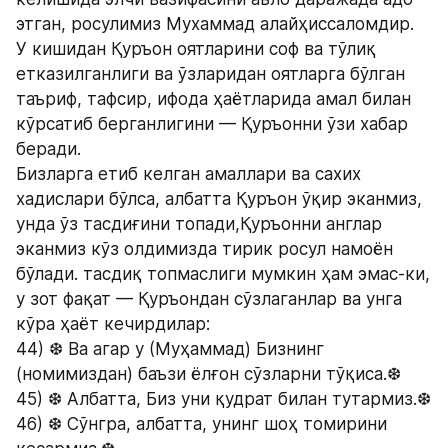
этган, росулимиз Мухаммад алайҳиссаломдир.
У кишидан Қуръон оятларини соф ва тўлиқ 
етказилганлиги ва ўзларидан оятларга бўлган 
таъриф, тафсир, ифода ҳаётларида амал билан 
кўрсатиб берганлигини — Қуръонни ўзи хабар 
беради.
Бизларга етиб келган амаллари ва сахих 
хадислари бўлса, албатта Қуръон ўқир эканмиз, 
унда ўз тасдиғини топади,Қуръонни англар 
эканмиз кўз олдимизда тирик росул намоён 
бўлади. тасдиқ топмаслиги мумкин ҳам эмас-ки, 
у зот фақат — Қуръондан сўзлаганлар ва унга 
кўра ҳаёт кечирдилар:
44) ❆ Ва агар у (Муҳаммад) Бизнинг 
(номимиздан) баъзи ёлғон сўзларни тўқиса.❆
45) ❆ Албатта, Биз уни қудрат билан тутармиз.❆
46) ❆ Сўнгра, албатта, унинг шоҳ томирини 