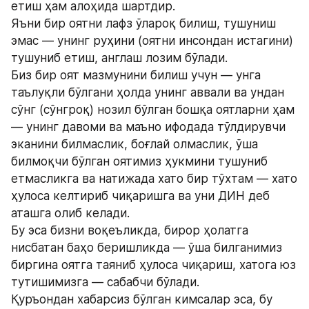
етиш ҳам алоҳида шартдир.
Яъни бир оятни лафз ўлароқ билиш, тушуниш 
эмас — унинг руҳини (оятни инсондан истагини) 
тушуниб етиш, англаш лозим бўлади.
Биз бир оят мазмунини билиш учун — унга 
таълуқли бўлгани ҳолда унинг аввали ва ундан 
сўнг (сўнгроқ) нозил бўлган бошқа оятларни ҳам 
— унинг давоми ва маъно ифодада тўлдирувчи 
эканини билмаслик, боғлай олмаслик, ўша 
билмоқчи бўлган оятимиз ҳукмини тушуниб 
етмасликга ва натижада хато бир тўхтам — хато 
ҳулоса келтириб чиқаришга ва уни ДИН деб 
аташга олиб келади.
Бу эса бизни воқеъликда, бирор ҳолатга 
нисбатан баҳо беришликда — ўша билганимиз 
биргина оятга таяниб ҳулоса чиқариш, хатога юз 
тутишимизга — сабабчи бўлади.
Қуръондан хабарсиз бўлган кимсалар эса, бу 