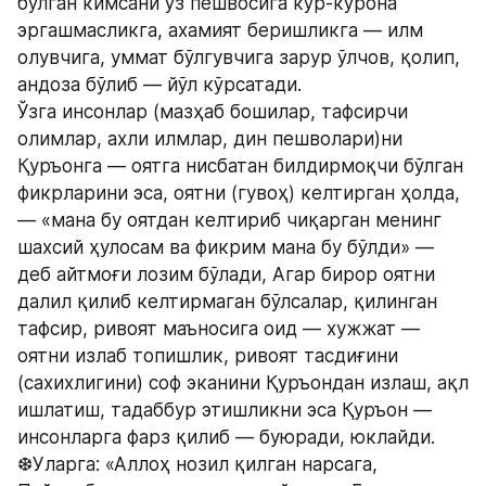
бўлган кимсани ўз пешвосига кўр-кўрона 
эргашмасликга, ахамият беришликга — илм 
олувчига, уммат бўлгувчига зарур ўлчов, қолип, 
андоза бўлиб — йўл кўрсатади.
Ўзга инсонлар (мазҳаб бошилар, тафсирчи 
олимлар, ахли илмлар, дин пешволари)ни 
Қуръонга — оятга нисбатан билдирмоқчи бўлган 
фикрларини эса, оятни (гувоҳ) келтирган ҳолда, 
— «мана бу оятдан келтириб чиқарган менинг 
шахсий ҳулосам ва фикрим мана бу бўлди» — 
деб айтмоғи лозим бўлади, Агар бирор оятни 
далил қилиб келтирмаган бўлсалар, қилинган 
тафсир, ривоят маъносига оид — хужжат — 
оятни излаб топишлик, ривоят тасдиғини 
(сахихлигини) соф эканини Қуръондан излаш, ақл 
ишлатиш, тадаббур этишликни эса Қуръон — 
инсонларга фарз қилиб — буюради, юклайди.
❆Уларга: «Аллоҳ нозил қилган нарсага, 