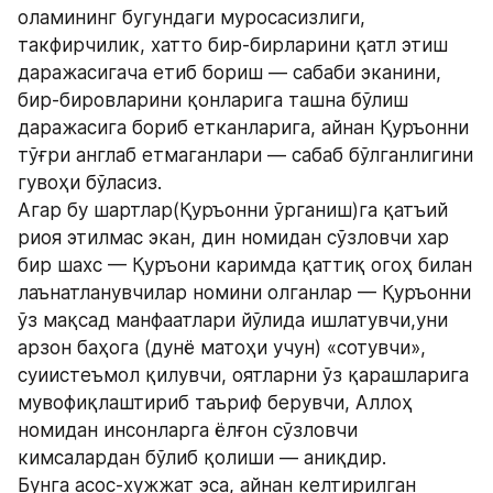
оламининг бугундаги муросасизлиги, 
такфирчилик, хатто бир-бирларини қатл этиш 
даражасигача етиб бориш — сабаби эканини, 
бир-бировларини қонларига ташна бўлиш 
даражасига бориб етканларига, айнан Қуръонни 
тўғри англаб етмаганлари — сабаб бўлганлигини 
гувоҳи бўласиз.
Агар бу шартлар(Қуръонни ўрганиш)га қатъий 
риоя этилмас экан, дин номидан сўзловчи хар 
бир шахс — Қуръони каримда қаттиқ огоҳ билан 
лаънатланувчилар номини олганлар — Қуръонни 
ўз мақсад манфаатлари йўлида ишлатувчи,уни 
арзон баҳога (дунё матоҳи учун) «сотувчи», 
суиистеъмол қилувчи, оятларни ўз қарашларига 
мувофиқлаштириб таъриф берувчи, Аллоҳ 
номидан инсонларга ёлғон сўзловчи 
кимсалардан бўлиб қолиши — аниқдир.
Бунга асос-хужжат эса, айнан келтирилган 