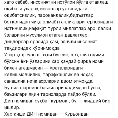
хато сабаб, инсониятни нотўғри йўлга етаклаш 
оқибати ўлароқ инсонлар ўртасидаги 
оқибатсизлик, парокандалик,бидъатлар 
ботқоғидан чиқа олмаётганликлари, ер юзидаги 
нотинчлик,нафақат турли миллатлар аро, балки 
ўзларини мусулмон атаган давлатлар, 
диндорлар орасида ҳам, аянчли инсоният 
тақдиридек кўринмоқда.
Улар ҳоҳ суннат аҳли бўлсин, ҳоҳ шиа оқими 
бўлсин ёки ўзларини хар қандай фирқа номи 
билан аташмасин — ўраталаридаги 
келишмовчилик, тарафкашлик ва ноҳақ 
санашлик неча асрларки двом этмоқда.
Бу низоларнинг баъзилари қадимдан бўлса, 
баъзилари яқин тарихларда пайдо бўлди.
Дин номидан суҳбат қурмоқ , бу — жиддий бир 
ишдир.
Хар киши ДИН номидан — Қуръондан 