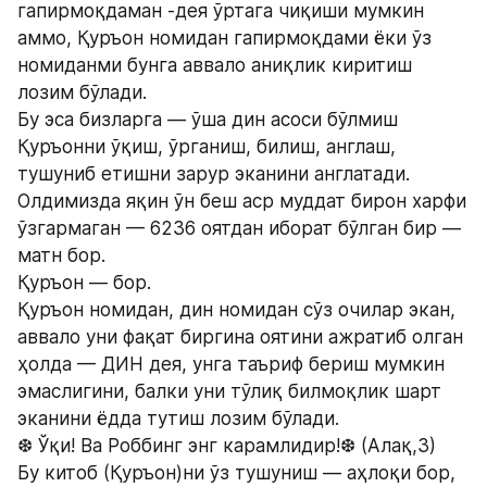
гапирмоқдаман -дея ўртага чиқиши мумкин 
аммо, Қуръон номидан гапирмоқдами ёки ўз 
номиданми бунга аввало аниқлик киритиш 
лозим бўлади.
Бу эса бизларга — ўша дин асоси бўлмиш 
Қуръонни ўқиш, ўрганиш, билиш, англаш, 
тушуниб етишни зарур эканини англатади.
Олдимизда яқин ўн беш аср муддат бирон харфи 
ўзгармаган — 6236 оятдан иборат бўлган бир — 
матн бор.
Қуръон — бор.
Қуръон номидан, дин номидан сўз очилар экан, 
аввало уни фақат биргина оятини ажратиб олган 
ҳолда — ДИН дея, унга таъриф бериш мумкин 
эмаслигини, балки уни тўлиқ билмоқлик шарт 
эканини ёдда тутиш лозим бўлади.
❆ Ўқи! Ва Роббинг энг карамлидир!❆ (Алақ,3)
Бу китоб (Қуръон)ни ўз тушуниш — аҳлоқи бор, 