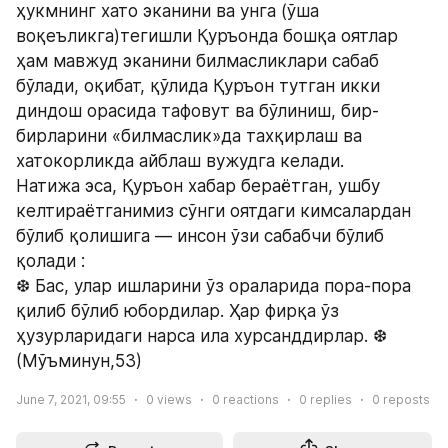
ҳукмнинг хато эканини ва унга (ўша 
воқеъликга)тегишли Қуръонда бошқа оятлар 
ҳам мавжуд эканини билмасликлари сабаб 
бўлади, оқибат, қўлида Қуръон тутган икки 
диндош орасида тафовут ва бўлиниш, бир-
бирларини «билмаслик»да тахқирлаш ва 
хатокорликда айблаш вужудга келади.
Натижа эса, Қуръон хабар бераётган, ушбу 
келтираётганимиз сўнги оятдаги кимсалардан 
бўлиб қолишига — инсон ўзи сабабчи бўлиб 
қолади :
❆ Бас, улар ишларини ўз ораларида пора-пора 
қилиб бўлиб юбордилар. Ҳар фирқа ўз 
ҳузурларидаги нарса ила хурсанддирлар. ❆ 
(Мўъминун,53)
June 7, 2021, 09:55
0
views
0
reactions
0
replies
0
reposts