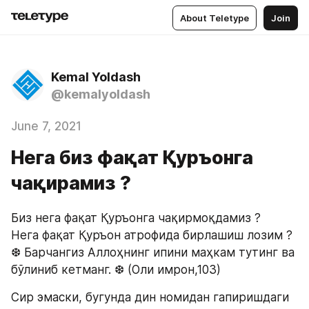
About Teletype
Join
Kemal Yoldash
@kemalyoldash
June 7, 2021
Нега биз фақат Қуръонга
чақирамиз ?
Биз нега фақат Қуръонга чақирмоқдамиз ?
Нега фақат Қуръон атрофида бирлашиш лозим ?
❆ Барчангиз Аллоҳнинг ипини маҳкам тутинг ва 
бўлиниб кетманг. ❆ (Оли имрон,103)
Сир эмаски, бугунда дин номидан гапиришдаги 