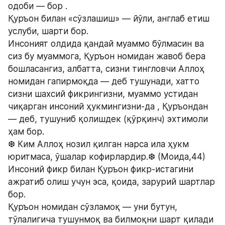
одоби — бор .
Қуръон билан «сўзлашиш» — йўли, англаб етиш 
услуби, шарти бор.
Инсоният олдида қандай муаммо бўлмасин ва 
сиз бу муаммога, Қуръон номидан жавоб бера 
бошласангиз, албатта, сизни тингловчи Аллоҳ 
номидан гапирмоқда — деб тушунади, хатто 
сизни шахсий фикрингизни, муаммо устидан 
чиқарган инсоний ҳукмингизни-да , Қуръондан 
— деб, тушуниб қолишдек (қўрқинч) эхтимоли 
ҳам бор.
❆ Ким Аллоҳ нозил қилган нарса ила ҳукм 
юритмаса, ўшалар кофирлардир.❆ (Моида,44)
Инсоний фикр билан Қуръон фикр-истагини 
ажратиб олиш учун эса, қоида, зарурий шартлар 
бор.
Қуръон номидан сўзламоқ — уни бутун, 
тўлалигича тушунмоқ ва билмоқни шарт қилади 