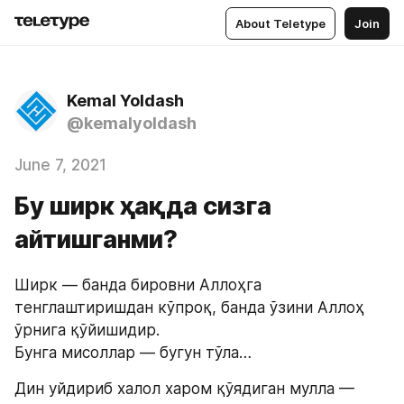
About Teletype
Join
Kemal Yoldash
@kemalyoldash
June 7, 2021
Бу ширк ҳақда сизга
айтишганми?
Ширк — банда бировни Аллоҳга 
тенглаштиришдан кўпроқ, банда ўзини Аллоҳ 
ўрнига қўйишидир.
Бунга мисоллар — бугун тўла…
Дин уйдириб халол харом қўядиган мулла — 