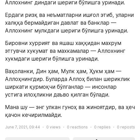
Аллохнинг диндаги шериги бўлишга уринади.
Ердаги ризқ ва неъматларни ишғол этиб, уларни 
халққа бермайдиган давлат ва банклар — 
Аллохнинг мулкдаги шериги бўлишга уринади.
Бировни хуррият ва яшаш хаққидан махрум 
этгувчи хукумат ва махкамалар — Аллохнинг 
хукмдаги шериги бўлишга уринади.
Ваҳоланки, Дин ҳам, Мулк ҳам, Ҳукм ҳам — 
Аллоҳнингдир. Буларда Аллоҳ билан шериклик 
ширкати қурмоқчи бўлганлар — инсонлар 
устига илоҳликни даъво қилган бўлади.
Мана шу — энг улкан гуноҳ ва жиноятдир, ва ҳеч 
қачон кечирилмайди.
June 7, 2021, 09:44
0
views
0
reactions
0
replies
0
reposts