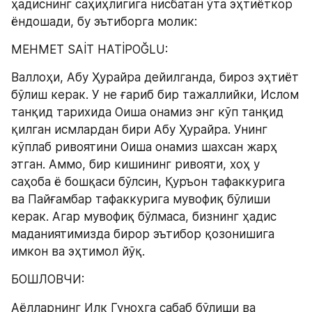
ҳадиснинг саҳиҳлигига нисбатан ўта эҳтиёткор 
ёндошади, бу эътиборга молик:
MEHMET SAİT HATİPOĞLU:
Валлоҳи, Aбу Ҳурайра дейилганда, бироз эҳтиёт 
бўлиш керак. У не ғариб бир тажаллийки, Ислом 
танқид тарихида Оиша онамиз энг кўп танқид 
қилган исмлардан бири Абу Ҳурайра. Унинг 
кўплаб ривоятини Оиша онамиз шахсан жарҳ 
этган. Аммо, бир кишининг ривояти, хоҳ у 
саҳоба ё бошқаси бўлсин, Қуръон тафаккурига 
ва Пайғамбар тафаккурига мувофиқ бўлиши 
керак. Aгар мувофиқ бўлмаса, бизнинг ҳадис 
маданиятимизда бирор эътибор қозонишига 
имкон ва эҳтимол йўқ.
БОШЛОВЧИ:
Аёлларнинг Илк Гуноҳга сабаб бўлиши ва 