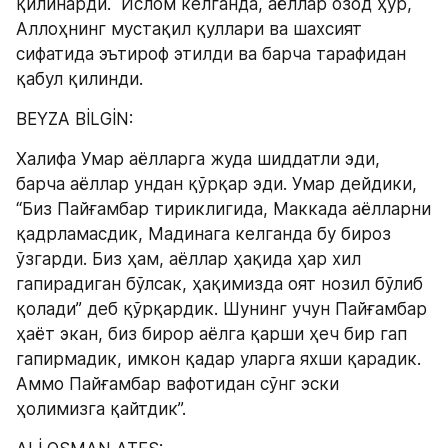
қилинарди.  Ислом келганда, аёллар озод ҳур, 
Аллоҳнинг мустақил қуллари ва шахсият 
сифатида эътироф этилди ва барча тарафидан 
қабул қилинди.
BEYZA BİLGİN:
Халифа Умар аёлларга жуда шиддатли эди, 
барча аёллар ундан қўрқар эди. Умар дейдики, 
“Биз Пайғамбар тириклигида, Маккада аёлларни 
қадрламасдик, Мадинага келганда бу бироз 
ўзгарди. Биз ҳам, аёллар ҳақида ҳар хил 
гапирадиган бўлсак, ҳақимизда оят нозил бўлиб 
қолади” деб қўрқардик. Шунинг учун Пайғамбар 
ҳаёт экан, биз бирор аёлга қарши ҳеч бир гап  
гапирмадик, имкон қадар уларга яхши қарадик. 
Aммо Пайғамбар вафотидан сўнг эски 
ҳолимизга қайтдик”.