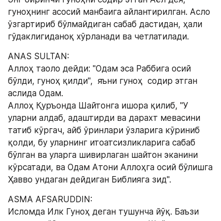
гуноҳнинг асосий манбаига айлантирилган. Асло 
ўзгартириб бўлмайдиган сабаб дастидан, ҳали 
гўдаклигиданоқ хўрланади ва четлатилади.
ANAS SULTAN:
Аллоҳ таоло дейди: "Одам эса Раббига осий 
бўлди, гуноҳ қилди",  яъни гуноҳ  содир этган 
аслида Одам. 
Аллоҳ Қуръонда Шайтонга ишора қилиб, "У 
уларни алдаб, адаштирди ва дарахт мевасини 
татиб кўргач, айб ўринлари ўзларига кўриниб 
қолди, бу уларнинг итоатсизликларига сабаб 
бўлган ва уларга шивирлаган шайтон эканини 
кўрсатади, ва Одам Атони Аллоҳга осий бўлишга 
Ҳавво ундаган дейдиган Библияга зид".
ASMA AFSARUDDIN:
Исломда Илк Гуноҳ деган тушунча йўқ. Баъзи 