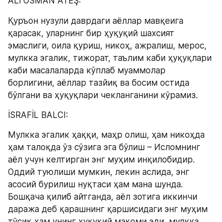
ALİ OSMAN ATEŞ:
Қуръон нузули даврдаги аёллар мавқеига 
қарасак, уларнинг бир ҳуқуқий шахсият 
эмаслиги, оила қуриш, никоҳ, ажралиш, мерос, 
мулкка эгалик, тижорат, таълим каби ҳуқуқлари 
каби масалаларда кўплаб муаммолар  
борлигини, аёллар тазйиқ ва босим остида 
бўлгани ва ҳуқуқлари чекланганини кўрамиз.
İSRAFİL BALCI:
Мулкка эгалик ҳаққи, маҳр олиш, ҳам никоҳда 
ҳам талоқда ўз сўзига эга бўлиш – Исломнинг 
аёл учун келтирган энг муҳим инқилобидир. 
Оддий туюлиши мумкин, лекин аслида, энг 
асосий бурилиш нуқтаси ҳам мана шунда. 
Бошқача қилиб айтганда, аёл зотига иккинчи 
даража деб қарашнинг қаршисидаги энг муҳим 
тўсиқ ҳам унинг ҳуқуқий мақоми эди, мулкка 