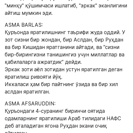
"минҳу" қўшимчаси ишлатиб, "эркак" эканлигини 
айтиш мумкин эди.
ASMA BARLAS:
Қуръонда яратилишнинг таърифи жуда оддий. У 
зот сизни бир жондан, бир Аслдан, бир Руҳдан 
ва бир Кишидан яратганини айтади, ва “сизни 
бир-бирингизни танишингиз учун миллатлар ва 
қабилаларга ажратдик” дейди.
Эркак зоти аёл зотидан устун яратилган деган 
яратилиш ривояти йўқ.
Иккаласи ҳам бир пайтнинг ўзида ва бир хил 
аслдан яратилган.
ASMA AFSARUDDIN:
Қуръондаги 4-суранинг биринчи оятида 
одамларнинг яратилиши Араб тилидаги НАФС 
деб аталадиган ягона Руҳдан экани очиқ 