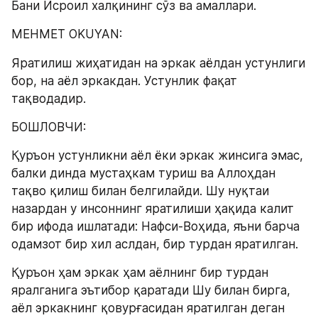
Бани Исроил халқининг сўз ва амаллари.
MEHMET OKUYAN:
Яратилиш жиҳатидан на эркак аёлдан устунлиги 
бор, на аёл эркакдан. Устунлик фақат 
тақводадир.
БОШЛОВЧИ:
Қуръон устунликни аёл ёки эркак жинсига эмас, 
балки динда мустаҳкам туриш ва Аллоҳдан 
тақво қилиш билан белгилайди. Шу нуқтаи 
назардан у инсоннинг яратилиши ҳақида калит 
бир ифода ишлатади: Нафси-Воҳида, яъни барча 
одамзот бир хил аслдан, бир турдан яратилган.
Қуръон ҳам эркак ҳам аёлнинг бир турдан 
яралганига эътибор қаратади Шу билан бирга, 
аёл эркакнинг қовурғасидан яратилган деган 