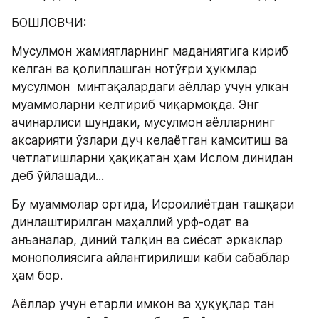
БОШЛОВЧИ:
Мусулмон жамиятларнинг маданиятига кириб 
келган ва қолиплашган нотўғри ҳукмлар 
мусулмон  минтақалардаги аёллар учун улкан 
муаммоларни келтириб чиқармоқда. Энг 
ачинарлиси шундаки, мусулмон аёлларнинг 
аксарияти ўзлари дуч келаётган камситиш ва 
четлатишларни ҳақиқатан ҳам Ислом динидан 
деб ўйлашади...
Бу муаммолар ортида, Исроилиётдан ташқари 
динлаштирилган маҳаллий урф-одат ва 
анъаналар, диний талқин ва сиёсат эркаклар 
монополиясига айлантирилиши каби сабаблар 
ҳам бор.
Aёллар учун етарли имкон ва ҳуқуқлар тан 