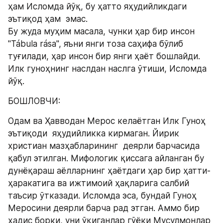
ҳам Исломда йўқ, бу ҳатто яҳудийликдаги 
эътиқод ҳам  эмас.
Бу жуда муҳим масала, чунки ҳар бир инсон 
"Tábula rása", яъни янги тоза саҳифа бўлиб 
туғилади, ҳар инсон бир янги ҳаёт бошлайди.
Илк гуноҳнинг наслдан наслга ўтиши, Исломда 
йўқ.
БОШЛОВЧИ:
Одам ва Ҳавводан Мерос келаётган Илк Гуноҳ 
эътиқоди  яҳудийликка кирмаган. Йирик 
христиан мазҳабларининг  деярли барчасида 
қабул этилган. Мифологик қиссага айланган бу 
дунёқараш аёлларнинг ҳаётдаги ҳар бир ҳатти-
ҳаракатига ва ижтимоий ҳақларига салбий 
таъсир ўтказади. Исломда эса, бундай Гуноҳ 
Меросини деярли барча рад этган. Аммо бир 
ҳадис борки, уни ўқиганлар гўёки Мусулмонлар 