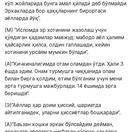
кўп жойларида бунга амал қилади деб бўлмайди. 
Эркакларда бор ҳаққларнинг бирортаси 
аёлларда йўқ”.
(М) “Исломда эр хотинини жазолаш учун 
қўядиган қадамлар мавжуд: мабодо аёл ҳалиям 
қайсарлик қилса, олдин гаплашади, кейин 
хотинини урсаям мумкин бўлади”.
(А)“Кичкиналигимда отам оламдан ўтди. Ҳали 3 
ёшда эдим. Онам турмушга чиққанида опам 
билан бирга қолдим, етим бўлганим учун мени 
эрта турмушга мажбурлади. 14 ёшимда эрга 
беришди”.
(Э)“Аёллар ҳар доим ҳиссий, шариатда 
айтилганидек, уларни ҳиссиётлар бошқаради”.
(А)“Баъзан кошки эркак бўлсайдим дейман, 
эркаклар аёлларга нисбатан кўпроқ ҳақлари 