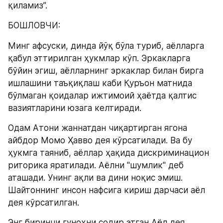
қиламиз”.
БОШЛОВЧИ:
Минг афсуски, динда йўқ бўла туриб, аёлларга 
қабул эттирилган ҳукмлар кўп. Эркакларга 
бўйин эгиш, аёлларнинг эркаклар билан бирга 
ишлашини таъқиқлаш каби Қуръон матнида 
бўлмаган қоидалар ижтимоий ҳаётда қалтис 
вазиятларини юзага келтиради.
Одам Атони жаннатдан чиқартирган ягона 
айбдор Момо Ҳавво дея кўрсатилади. Ва бу 
ҳукмга таяниб, аёллар ҳақида дискриминацион 
риторика яратилади. Aёлни "шумлик" деб 
аташади. Унинг ақли ва дини ноқис эмиш. 
Шайтоннинг инсон нафсига кириш дарчаси аёл 
дея кўрсатилган.
Энг биринчи гуноҳни содир этган Аёл дея, 