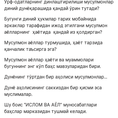
Урф-одатларнинг динлаштирилиши мусулмонлар 
диний дунёқарашида қандай ўрин тутади?
Бугунги диний ҳукмлар тарих мобайнида 
эркаклар тарафидан ижод этилгани мусулмон 
аёлларнинг  ҳаётида  қандай из қолдирган?
Мусулмон аёллар турмушида, ҳаёт тарзида 
қанчалик таъсирга эга?
Мусулмон аёллар ҳаёти ва муаммолари 
бугуннинг энг кўп баҳс мавзуларидан бири.
Дунёнинг тўртдан бир аҳолиси мусулмонлар...
Дунё аҳолисининг саккиздан бир қисми эса 
муслималар.
Шу боис “ИСЛОМ ВА АЁЛ” муносабатлари 
баҳслар марказидан тушмай келади.