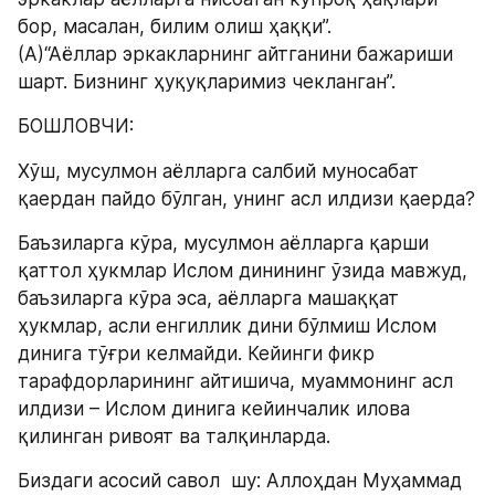
бор, масалан, билим олиш ҳаққи”.
(А)“Аёллар эркакларнинг айтганини бажариши 
шарт. Бизнинг ҳуқуқларимиз чекланган”.
БОШЛОВЧИ:
Хўш, мусулмон аёлларга салбий муносабат 
қаердан пайдо бўлган, унинг асл илдизи қаерда?
Баъзиларга кўра, мусулмон аёлларга қарши 
қаттол ҳукмлар Ислом динининг ўзида мавжуд, 
баъзиларга кўра эса, аёлларга машаққат 
ҳукмлар, асли енгиллик дини бўлмиш Ислом 
динига тўғри келмайди. Кейинги фикр 
тарафдорларининг айтишича, муаммонинг асл 
илдизи – Ислом динига кейинчалик илова 
қилинган ривоят ва талқинларда.
Биздаги асосий савол  шу: Aллоҳдан Муҳаммад 