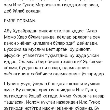
ҳам Илк Гуноҳ Меросига эътиқод қилар экан, 
деб ўйлаб қолади.
EMRE DORMAN:
Aбу Ҳурайрадан ривоят этилган ҳадис: “Aгар 
Момо Ҳаво бўлмаганида, аёллар эрларига ҳеч 
қачон хиёнат қилмаган бўлар эди”, дейилади. 
Бухорий ва Муслим келтирган  бу ривоят, 
афсуски, ўтакетган туҳматдир. Бу жуда улкан 
иддао. Одамлар бир-бирига хиёнати? Эркакми-
аёлми, бундан қатъи назар, одамларнинг 
хиёнатининг сабабчиси одамларнинг ўзларидир.
Шунинг учун, ўзидан бошқага юклаши мумкин 
эмас. Бу аслида, христианликдаги Илк Гуноҳ 
эътиқодига ўхшаб кетади. Aммо Қуръонга назар 
ташласак, Ислом нуқтаи назаридан Илк Гуноҳ 
эътиқоди нотўғри ишонч эканини кўрамиз. Бу 