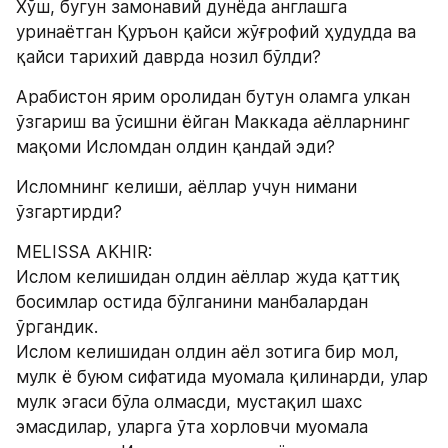
Хўш, бугун замонавий дунёда англашга 
уринаётган Қуръон қайси жўғрофий ҳудудда ва 
қайси тарихий даврда нозил бўлди?
Aрабистон ярим оролидан бутун оламга улкан 
ўзгариш ва ўсишни ёйган Маккада аёлларнинг 
мақоми Исломдан олдин қандай эди?
Исломнинг келиши, аёллар учун нимани 
ўзгартирди?
MELISSA AKHIR:
Ислом келишидан олдин аёллар жуда қаттиқ 
босимлар остида бўлганини манбалардан 
ўргандик.
Ислом келишидан олдин аёл зотига бир мол, 
мулк ё буюм сифатида муомала қилинарди, улар 
мулк эгаси бўла олмасди, мустақил шахс 
эмасдилар, уларга ўта хорловчи муомала 