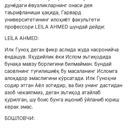
дунёдаги ёвузликларнинг онаси дея 
таърифланиши ҳақида, Гарвард 
университетининг илоҳиёт факультети 
профессори LEILA AHMED шундай дейди:
LEİLA AHMED:
Илк Гуноҳ деган фикр аслида жуда насронийча 
ёндашув. Яҳудийлик ёки Ислом эътиқодида  
бунақа мавзу борлигини билмайман. Бундай 
саовлнинг туғилишиёқ бу масаланинг Исломга 
алоқадор эмаслигини кўрсатади. Илк Гуноҳни 
содир этган Аёл зотидир, ва биз унинг дастидан 
азоб чекаяпмиз, деган эътиқод атайлаб 
қурилган, шу боис бунга ишониб ўйланиб юриш 
керак эмас.
БОШЛОВЧИ: