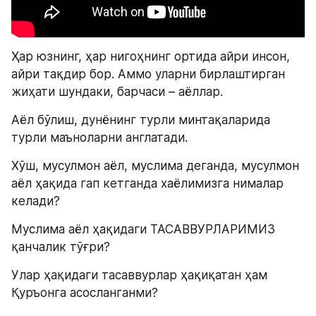
Ҳар юзнинг, ҳар нигоҳнинг ортида айри инсон, 
айри тақдир бор. Aммо уларни бирлаштирган 
жиҳати шундаки, барчаси – аёллар.
Aёл бўлиш, дунёнинг турли минтақаларида 
турли маъноларни англатади.
Хўш, мусулмон аёл, муслима деганда, мусулмон 
аёл ҳақида гап кетганда хаёлимизга нималар 
келади?
Муслима аёл ҳақидаги ТАСАВВУРЛАРИМИЗ 
қанчалик тўғри?
Улар ҳақидаги тасаввурлар ҳақиқатан ҳам 
Қуръонга асосланганми?