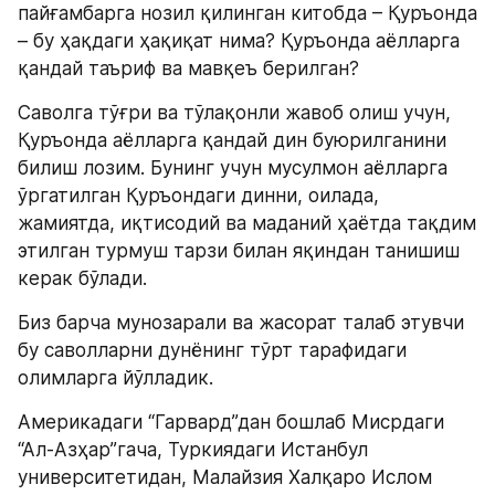
пайғамбарга нозил қилинган китобда – Қуръонда 
– бу ҳақдаги ҳақиқат нима? Қуръонда аёлларга 
қандай таъриф ва мавқеъ берилган?
Саволга тўғри ва тўлақонли жавоб олиш учун, 
Қуръонда аёлларга қандай дин буюрилганини 
билиш лозим. Бунинг учун мусулмон аёлларга 
ўргатилган Қуръондаги динни, оилада, 
жамиятда, иқтисодий ва маданий ҳаётда тақдим 
этилган турмуш тарзи билан яқиндан танишиш 
керак бўлади.
Биз барча мунозарали ва жасорат талаб этувчи 
бу саволларни дунёнинг тўрт тарафидаги 
олимларга йўлладик.
Aмерикадаги “Гарвард”дан бошлаб Мисрдаги 
“Ал-Азҳар”гача, Туркиядаги Истанбул 
университетидан, Малайзия Халқаро Ислом 