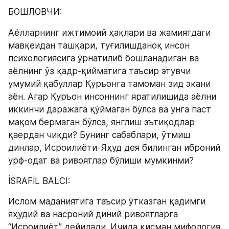
БОШЛОВЧИ:
Аёлларнинг ижтимоий ҳақлари ва жамиятдаги 
мавқеидан ташқари, туғилишданоқ инсон 
психологиясига ўрнатилиб бошланадиган ва 
аёлнинг ўз қадр-қийматига таъсир этувчи 
умумий қабуллар Қуръонга тамоман зид экани 
аён. Агар Қуръон инсоннинг яратилишида аёлни 
иккинчи даражага қўймаган бўлса ва унга паст 
мақом бермаган бўлса, янглиш эътиқодлар 
қаердан чиқди? Бунинг сабаблари, ўтмиш 
динлар, Исроилиёти-Яҳуд дея билинган иброний 
урф-одат ва ривоятлар бўлиши мумкинми?
İSRAFİL BALCI:
Ислом маданиятига таъсир ўтказган қадимги 
яҳудий ва насроний диний ривоятларга 
“Исроилиёт” дейилади. Ичида қисман мифология 