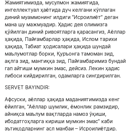
Жамиятимизда, мусулмон жамиятида, 
интеллектуал ҳаётида дуч келгани кўплаган 
диний муаммонинг илдиги “Исроилиёт” деган 
мана шу мажмуадир. Ҳадис дея олимизга 
қўйилган диний ривоятларга қарасангиз, Аёллар 
ҳақида, Пайғамбарлар ҳақида, Ислом тарихи 
ҳақида, Табиат ҳодисалари ҳақида шундай 
маълумотлар борки, Қуръонга тамоман зид, 
ақлга зид, мантиққа зид, Пайғамбаримиз бундай 
гап айтиши мумкин эмас, дейсиз. Лекин ҳадис 
либоси кийдирилган, одамларга сингдирилган.
SERVET BAYINDIR:
Афсуски, аёллар ҳақида маданиятимизда кенг 
ёйилган, "Аёллар шумлик, ёмонлик рамзидир, 
айниқса маълум вақтларда намоз ўқиши, 
ибодатгоҳларга кириши мумкин эмас" каби 
эътиқодларнинг асл манбаи – Исроилиётдир.