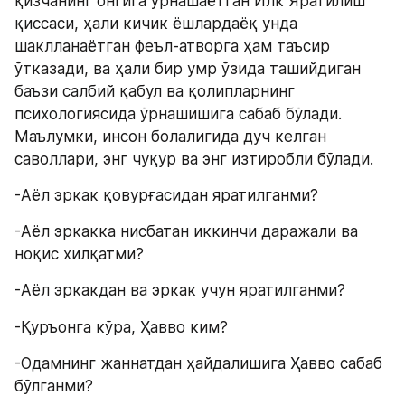
қизчанинг онгига ўрнашаётган Илк Яратилиш 
қиссаси, ҳали кичик ёшлардаёқ унда 
шаклланаётган феъл-атворга ҳам таъсир 
ўтказади, ва ҳали бир умр ўзида ташийдиган 
баъзи салбий қабул ва қолипларнинг 
психологиясида ўрнашишига сабаб бўлади. 
Маълумки, инсон болалигида дуч келган 
саволлари, энг чуқур ва энг изтиробли бўлади.
-Aёл эркак қовурғасидан яратилганми?
-Aёл эркакка нисбатан иккинчи даражали ва 
ноқис хилқатми?
-Aёл эркакдан ва эркак учун яратилганми?
-Қуръонга кўра, Ҳавво ким?
-Одамнинг жаннатдан ҳайдалишига Ҳавво сабаб 
бўлганми?