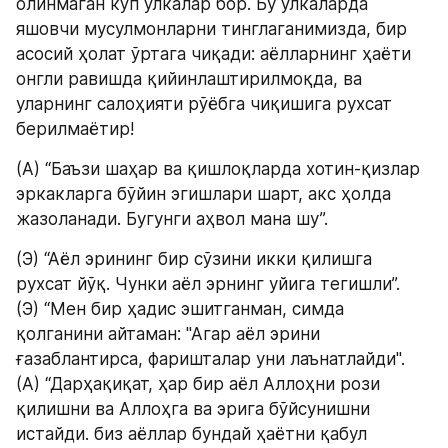
олинмаган кўп ўлкалар бор. Бу ўлкаларда 
яшовчи мусулмонларни тинглаганимизда, бир 
асосий ҳолат ўртага чиқади: аёлларнинг ҳаёти 
онгли равишда қийинлаштирилмоқда, ва 
уларнинг салоҳияти рўёбга чиқишига рухсат 
берилмаётир!
(А) “Баъзи шаҳар ва қишлоқларда хотин-қизлар  
эркакларга бўйин эгишлари шарт, акс ҳолда 
жазоланади. Бугунги аҳвол мана шу”.
(Э) “Аёл эрининг бир сўзини икки қилишга 
рухсат йўқ. Чунки аёл эрнинг уйига тегишли”.
(Э) “Мен бир ҳадис эшитганман, симда 
қолганини айтаман: "Агар аёл эрини 
ғазаблантирса, фаришталар уни лаънатлайди".
(А) “Дарҳақиқат, ҳар бир аёл Аллоҳни рози 
қилишни ва Аллоҳга ва эрига бўйсунишни 
истайди. биз аёллар бундай ҳаётни қабул 