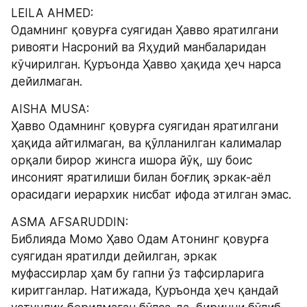
LEILA AHMED:
Одамнинг қовурға суягидан Ҳавво яратилгани 
ривояти Насроний ва Яҳудий манбаларидан 
кўчирилган. Қуръонда Ҳавво ҳақида ҳеч нарса 
дейилмаган.
AISHA MUSA:
Ҳавво Одамнинг қовурға суягидан яратилгани 
ҳақида айтилмаган, ва қўлланилган калималар 
орқали бирор жинсга ишора йўқ, шу боис 
инсоният яратилиши билан боғлиқ эркак-аёл 
орасидаги иерархик нисбат ифода этилган эмас.
ASMA AFSARUDDIN:
Библияда Момо Ҳаво Одам Атонинг қовурға 
суягидан яратилди дейилган, эркак 
муфассирлар ҳам бу гапни ўз тафсирларига  
киритганлар. Натижада, Қуръонда ҳеч қандай 