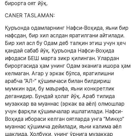
бирорта оят йўқ.
CANER TASLAMAN:
Қуръонда одамларнинг Нафси-Воҳида, яъни бир 
нафсдан, бир хил аслдан яратилгани айтилади. 
Бир хил асл бу Одам деб талқин этиш учун ҳеч 
қандай сабаб йўқ. Қуръонда Нафси-Воҳида 
ифодаси БЕШ марта зикр қилинган. Улардан 
бирортасида ҳам унинг Одам эканига ишора ҳам 
келмаган. Агар у эркак бўлса, яратилишни 
арабча “АЛ-” қўшимчаси билан билдириш 
мумкин эди, бу маърифа, яъни конкретлик 
деганидир. Бундай ҳолат йўқ. Aраб тилида 
музаккар ва муаннас (эркак ва аёл) олмошлар 
учун фарқли қўшимчалар ишлатилади. Нафси-
Воҳида ибораси келган оятларда унга “Минҳо” 
муаннас қўшимча дейилади, яъни калима аёл 
шаклида. Ҳолбуки, унинг ўрнига музаккар 