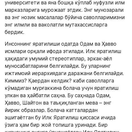
университети ва яна бошқа кўплаб нуфузли илм 
марказларига мурожаат этдик. Энг мунозарали 
ва энг нозик масалалар бўйича саволларимизни 
энг илмли ва ваколатли мутахассисларга 
бердик.
Инсоннинг яратилиши одатда Одам ва Ҳавво 
исмлари орқали ифода этилади. Илк яратилиш 
ҳақидаги умумий стереотиплар, эркак-аёл 
муносабатларини белгилайди. Бу уларнинг 
ижтимоий иерархиядаги даражани белгилайди. 
Киммиз? Қаердан келдик? каби саволларга 
кўмадиган мурғаккина болача учун яратилиш 
улкан ва ҳайбатли саҳна. Бу саҳнада Одам, 
Ҳавво, Шайтон ва таъқиқланган мева – энг 
йирик образлар. Болача катталардан 
эшитаётган бу Илк Яратилиш қиссаси ичида 
ўзига ҳам бир жой топишга уринади. Бир 