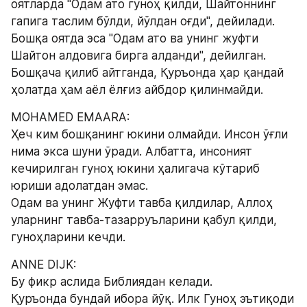
оятларда "Одам ато гуноҳ қилди, Шайтоннинг 
гапига таслим бўлди, йўлдан оғди", дейилади. 
Бошқа оятда эса "Одам ато ва унинг жуфти 
Шайтон алдовига бирга алданди", дейилган. 
Бошқача қилиб айтганда, Қуръонда ҳар қандай 
ҳолатда ҳам аёл ёлғиз айбдор қилинмайди.
MOHAMED EMAARA:
Ҳеч ким бошқанинг юкини олмайди. Инсон ўғли 
нима экса шуни ўради. Албатта, инсоният  
кечирилган гуноҳ юкини ҳалигача кўтариб 
юриши адолатдан эмас.
Одам ва унинг Жуфти тавба қилдилар, Аллоҳ 
уларнинг тавба-тазарруъларини қабул қилди, 
гуноҳларини кечди.
ANNE DIJK:
Бу фикр аслида Библиядан келади.
Қуръонда бундай ибора йўқ. Илк Гуноҳ эътиқоди 