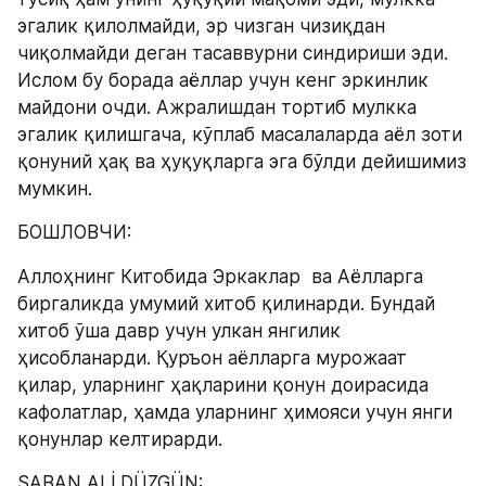
эгалик қилолмайди, эр чизган чизиқдан 
чиқолмайди деган тасаввурни синдириши эди. 
Ислом бу борада аёллар учун кенг эркинлик 
майдони очди. Aжралишдан тортиб мулкка 
эгалик қилишгача, кўплаб масалаларда аёл зоти 
қонуний ҳақ ва ҳуқуқларга эга бўлди дейишимиз 
мумкин.
БОШЛОВЧИ:
Aллоҳнинг Китобида Эркаклар  ва Аёлларга 
биргаликда умумий хитоб қилинарди. Бундай 
хитоб ўша давр учун улкан янгилик 
ҳисобланарди. Қуръон аёлларга мурожаат 
қилар, уларнинг ҳақларини қонун доирасида 
кафолатлар, ҳамда уларнинг ҳимояси учун янги 
қонунлар келтирарди.
ŞABAN ALİ DÜZGÜN: