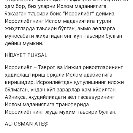
ҳам бор, биз уларни Ислом маданиятига 
ўзказган таъсири боис “Исроилиёт” деймиз. 
Исроилиётнинг Ислом маданиятига турли 
жиҳатларда таъсири бўлган, аммо аёлларга 
муносабати жиҳатидан энг кўп таъсири бўлган 
дейиш мумкин.
HİDAYET TUKSAL:
Исроилиёт – Таврот ва Инжил ривоятларининг 
ҳадислаштириш орқали Ислом адабиётига 
киришидир. Исроилиётдан қутулишнинг иложи 
бўлмаган, ундан кўп зарарлар ҳам кўрилган. 
Айниқса, яҳудийликдаги аёл тасаввурининг 
Ислом маданиятига трансферида 
Исроилиётнинг жуда муҳим таъсири бўлган.
ALİ OSMAN ATEŞ: