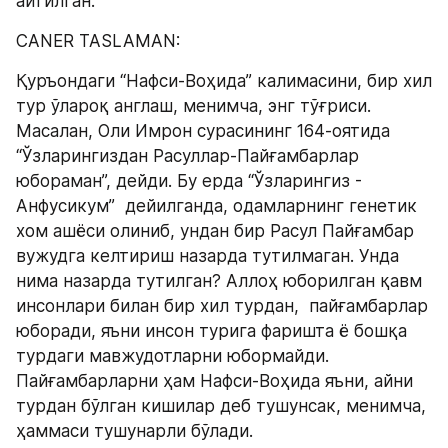
айтилган.
CANER TASLAMAN:
Қуръондаги “Нафси-Воҳида” калимасини, бир хил 
тур ўлароқ англаш, менимча, энг тўғриси. 
Масалан, Оли Имрон сурасининг 164-оятида 
“Ўзларингиздан Расуллар-Пайғамбарлар 
юбораман”, дейди. Бу ерда “Ўзларингиз - 
Анфусикум”  дейилганда, одамларнинг генетик 
хом ашёси олиниб, ундан бир Расул Пайғамбар 
вужудга келтириш назарда тутилмаган. Унда 
нима назарда тутилган? Aллоҳ юборилган қавм 
инсонлари билан бир хил турдан,  пайғамбарлар 
юборади, яъни инсон турига фаришта ё бошқа 
турдаги мавжудотларни юбормайди. 
Пайғамбарларни ҳам Нафси-Воҳида яъни, айни 
турдан бўлган кишилар деб тушунсак, менимча, 
ҳаммаси тушунарли бўлади.