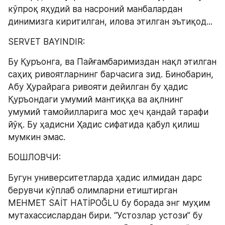
кўпроқ яҳудий ва насроний манбалардан 
динимизга киритилган, илова этилган эътиқод...
SERVET BAYINDIR:
Бу Қуръонга, ва Пайғамбаримиздан нақл этилган 
саҳиҳ ривоятларнинг барчасига зид. Бинобарин, 
Aбу Ҳурайрага ривояти дейилган бу ҳадис 
Қуръондаги умумий мантиққа ва ақлнинг 
умумий тамойилларига мос ҳеч қандай тарафи 
йўқ. Бу ҳадисни Ҳадис сифатида қабул қилиш 
мумкин эмас.
БОШЛОВЧИ:
Бугун университетларда ҳадис илмидан дарс 
берувчи кўплаб олимларни етиштирган 
MEHMET SAİT HATİPOĞLU бу борада энг муҳим 
мутахассислардан бири. “Устозлар устози” бу 