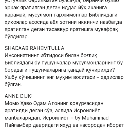
устунлик берилмаган бўлса-да, биринчи бўлиб 
эркак яратилган деган иддао йўқ эканига 
қарамай, мусулмон таржимонлар Библиядаги 
ҳикоялар асосида аёл зотини иккинчи навбатда 
яратилган деган тасаввур яратишга муваффақ 
бўлдилар.
SHADAAB RAHEMTULLA:
Инсониятнинг ибтидоси билан боғлиқ 
Библиядаги бу тушунчалар мусулмонларнинг бу 
борадаги тушунчаларига қандай қўчирилди? 
Ушбу кўчишнинг энг муҳим воситаси – ҳадислар 
бўлган.
ANNE DIJK:
Момо Ҳаво Одам Атонинг қовурғасидан 
яратилди деган сўз, аслида Исроилиёт 
манбаларидан. Исроилиёт – бу Muhammad 
Пайғамбар давридаги яҳуд ва насородан иборат 