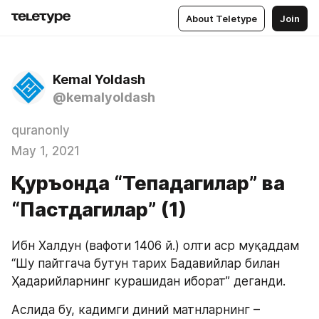
About Teletype
Join
Kemal Yoldash
@kemalyoldash
quranonly
May 1, 2021
Қуръонда “Тепадагилар” ва
“Пастдагилар” (1)
Ибн Халдун (вафоти 1406 й.) олти аср муқаддам 
“Шу пайтгача бутун тарих Бадавийлар билан 
Ҳадарийларнинг курашидан иборат” деганди.
Аслида бу, кадимги диний матнларнинг – 