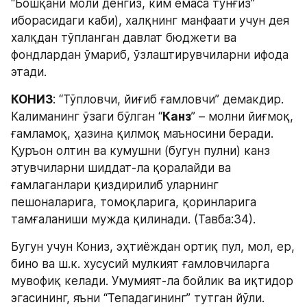
“Бошқани моли денгиз, ким емаса тўнғиз” 
иборасидаги каби), халқнинг манфаати учун дея 
халқдан тўпланган давлат бюджети ва 
фондлардан ўмариб, ўзлаштирувчиларни ифода 
этади.
КОНИЗ
: “Тўпловчи, йиғиб ғамловчи” демакдир. 
Калиманинг ўзаги бўлган “
Канз
” – молни йиғмоқ, 
ғамламоқ, ҳазина қилмоқ маъносини беради. 
Қуръон олтин ва кумушни (бугун пулни) канз 
этувчиларни шиддат-ла қоралайди ва 
ғамлаганлари қиздирилиб уларнинг 
пешоналарига, томоқларига, қоринларига 
тамғаланиши мужда қилинади. (Тавба:34).
Бугун учун Кониз, эҳтиёждан ортиқ пул, мол, ер, 
бино ва ш.к. хусусий мулкият ғамловчиларга 
мувофиқ келади. Умумият-ла бойлик ва иқтидор 
эгасининг, яъни “Тепадагининг” тутган йўли. 