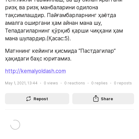
ризқ ва ризқ манбаларини одилона 
тақсимлашдир. Пайғамбарларнинг ҳаётда 
амалга оширгани ҳам айнан мана шу, 
Тепадагиларнинг қўрқиб қарши чиққани ҳам 
мана шулардир.(Қасас:5).
Матннинг кейинги қисмида “Пастдагилар” 
ҳақидаги баҳс юритамиз.
http://kemalyoldash.com
May 1, 2021, 13:44
0
views
0
reactions
0
replies
0
reposts
Repost
Share