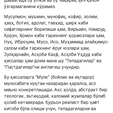
даъватида бу ўлчов ва бу чақириқ ҳеч қачон 
ўзгармаганини кўрамиз.
Мусулмон, муъмин, мунофиқ, кофир, золим, 
ҳаққ, ботил, адолат, тавҳид, ширк каби 
сифатларнинг берилиши ҳам, Фиръавн, Намруд, 
Қорун, Ҳомон каби тарихнинг қораюзлари ҳам, 
Нуҳ, Иброҳим, Мусо, Исо, Муҳаммад алайҳимус-
салом каби тарихнинг ёруғ юзлари ҳам, 
Зулқарнайн, Асҳоби Каҳф, Асҳоби Уҳдуд каби 
қиссалар ҳам доим мана шу “Тепадагилар” ва 
“Пастдагилар”ни англатиш учундир.
Бу қиссаларга “Мулк” (бойлик ва иқтидор) 
муносабати нуқтаи назаридан қаралса, асл 
маъно конкретлашади. Акс ҳолда, абстракт бир 
теологик, эътиқодий, каломий жумлалар бўлиб 
қолиб кетаверади. Қуръон реалист бир ҳаёт 
китоби бўла олиши учун, тепадагиларни ва 