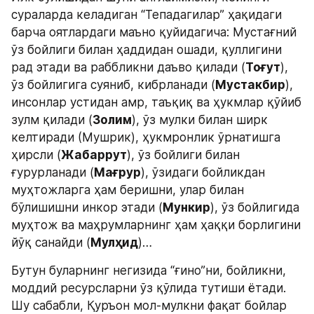
сураларда келадиган “Тепадагилар” ҳақидаги 
барча оятлардаги маъно қуйидагича: Мустағний 
ўз бойлиги билан ҳаддидан ошади, қуллигини 
рад этади ва раббликни даъво қилади (
Тоғут
), 
ўз бойлигига суяниб, кибрланади (
Мустакбир
), 
инсонлар устидан амр, таъқиқ ва ҳукмлар қўйиб 
зулм қилади (
Золим
), ўз мулки билан ширк 
келтиради (Мушрик), ҳукмронлик ўрнатишга 
ҳирсли (
Жабаррут
), ўз бойлиги билан 
ғурурланади (
Мағрур
), ўзидаги бойликдан 
муҳтожларга ҳам беришни, улар билан 
бўлишишни инкор этади (
Мункир
), ўз бойлигида 
муҳтож ва маҳрумларнинг ҳам ҳаққи борлигини 
йўқ санайди (
Мулҳид
)…
Бутун буларнинг негизида “ғино”ни, бойликни, 
моддий ресурсларни ўз қўлида тутиши ётади. 
Шу сабабли, Қуръон мол-мулкни фақат бойлар 