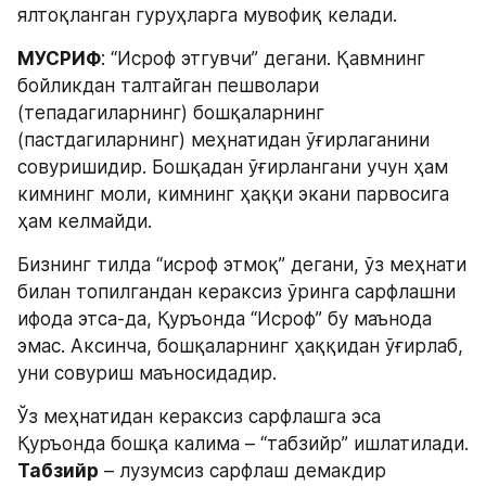
ялтоқланган гуруҳларга мувофиқ келади.
МУСРИФ
: “Исроф этгувчи” дегани. Қавмнинг 
бойликдан талтайган пешволари 
(тепадагиларнинг) бошқаларнинг 
(пастдагиларнинг) меҳнатидан ўғирлаганини 
совуришидир. Бошқадан ўғирлангани учун ҳам 
кимнинг моли, кимнинг ҳаққи экани парвосига 
ҳам келмайди.
Бизнинг тилда “исроф этмоқ” дегани, ўз меҳнати 
билан топилгандан кераксиз ўринга сарфлашни 
ифода этса-да, Қуръонда “Исроф” бу маънода 
эмас. Аксинча, бошқаларнинг ҳаққидан ўғирлаб, 
уни совуриш маъносидадир.
Ўз меҳнатидан кераксиз сарфлашга эса 
Қуръонда бошқа калима – “табзийр” ишлатилади. 
Табзийр
 – лузумсиз сарфлаш демакдир 