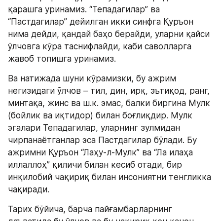
қарашга уринамиз. “Тепадагилар” ва 
“Пастдагилар” дейилган икки синфга Қуръон 
нима дейди, қандай баҳо берайди, уларни қайси 
ўлчовга кўра таснифлайди, каби саволларга 
жавоб топишга уринамиз.
Ва натижада шуни кўрамизки, бу ажрим 
негизидаги ўлчов – тил, дин, ирқ, эътиқод, ранг, 
минтақа, жинс ва ш.к. эмас, балки биргина Мулк 
(бойлик ва иқтидор) билан боғлиқдир. Мулк 
эгалари Тепадагилар, уларнинг зулмидан 
чирпанаётганлар эса Пастдагилар бўлади. Бу 
ажримни Қуръон “Лаҳу-л-Мулк” ва “Ла илаҳа 
иллаллоҳ” қиличи билан кесиб отади, бир 
инқилобий чақириқ билан инсониятни тенгликка 
чақиради.
Тарих бўйича, барча пайғамбарларнинг 