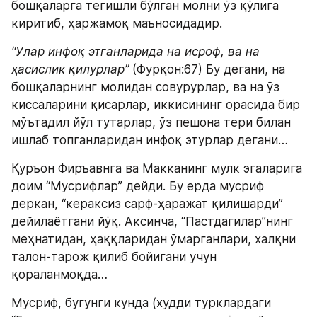
бошқаларга тегишли бўлган молни ўз қўлига 
киритиб, ҳаржамоқ маъносидадир.
“Улар инфоқ этганларида на исроф, ва на 
ҳасислик қилурлар”
 (Фурқон:67) Бу дегани, на 
бошқаларнинг молидан совурурлар, ва на ўз 
киссаларини қисарлар, иккисининг орасида бир 
мўътадил йўл тутарлар, ўз пешона тери билан 
ишлаб топганларидан инфоқ этурлар дегани…
Қуръон Фиръавнга ва Макканинг мулк эгаларига 
доим “Мусрифлар” дейди. Бу ерда мусриф 
деркан, “кераксиз сарф-ҳаражат қилишарди” 
дейилаётгани йўқ. Аксинча, “Пастдагилар”нинг 
меҳнатидан, ҳаққларидан ўмарганлари, халқни 
талон-тарож қилиб бойигани учун 
қораланмоқда…
Мусриф, бугунги кунда (худди турклардаги 