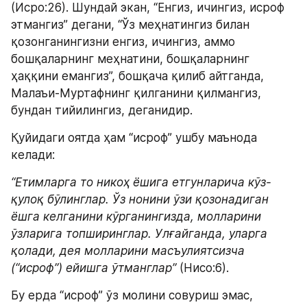
(Исро:26). Шундай экан, “Енгиз, ичингиз, исроф 
этмангиз” дегани, “Ўз меҳнатингиз билан 
қозонганингизни енгиз, ичингиз, аммо 
бошқаларнинг меҳнатини, бошқаларнинг 
ҳаққини емангиз”, бошқача қилиб айтганда, 
Малаъи-Муртафнинг қилганини қилмангиз, 
бундан тийилингиз, деганидир.
Қуйидаги оятда ҳам “исроф” ушбу маънода 
келади:
“Етимларга то никоҳ ёшига етгунларича кўз-
қулоқ бўлинглар. Ўз нонини ўзи қозонадиган 
ёшга келганини кўрганингизда, молларини 
ўзларига топширинглар. Улғайганда, уларга 
қолади, дея молларини масъулиятсизча 
(“исроф”) ейишга ўтманглар”
 (Нисо:6).
Бу ерда “исроф” ўз молини совуриш эмас, 