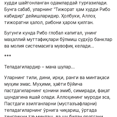
худди шайтонланган одамлардай турғазилади. 
Бунга сабаб, уларнинг “Тижорат ҳам худди Рибо 
кабидир” дейишларидир. Ҳолбуки, Аллоҳ 
тижоратни ҳалол, рибони ҳаром қилган.
Бугунги кунда Рибо глобал капитал, унинг 
маҳаллий муттафиқлари бўлмиш судхўр банклар 
ва молия системасига мувофиқ келади…
***
Тепадагилардир – мана шулар…
Уларнинг тили, дини, ирқи, ранги ва минтақаси 
муҳим эмас. Муҳими, ҳаёти бўйича 
пастдагиларнинг қонини эмиб, симиради, фақат 
шундагина яшай олади. Аллоҳининг муроди эса, 
Пастдаги эзилганларни (мустазъафларни) 
тепадагиларнинг ўрнига чиқариш, ўртада 
тенгликни таъминлаш, ва шу билан яратгани 