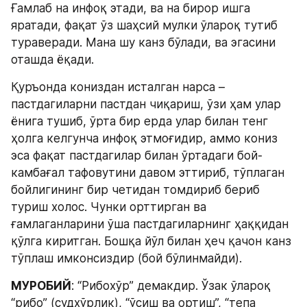
Ғамлаб на инфоқ этади, ва на бирор ишга 
яратади, фақат ўз шаҳсий мулки ўлароқ тутиб 
тураверади. Мана шу канз бўлади, ва эгасини 
оташда ёқади.
Қуръонда кониздан исталган нарса – 
пастдагиларни пастдан чиқариш, ўзи ҳам улар 
ёнига тушиб, ўрта бир ерда улар билан тенг 
ҳолга келгунча инфоқ этмоғидир, аммо кониз 
эса фақат пастдагилар билан ўртадаги бой-
камбағал тафовутини давом эттириб, тўплаган 
бойлигининг бир четидан томдириб бериб 
туриш холос. Чунки орттирган ва 
ғамлаганларини ўша пастдагиларнинг ҳаққидан 
қўлга киритган. Бошқа йўл билан ҳеч қачон канз 
тўплаш имконсиздир (бой бўлинмайди).
МУРОБИЙ
: “Рибохўр” демакдир. Ўзак ўлароқ 
“рибо” (судхўрлик), “ўсиш ва ортиш”, “тепа 