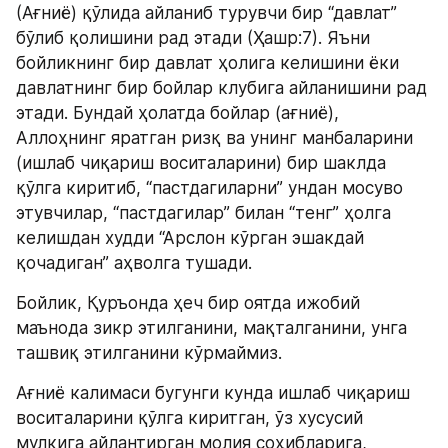
(Ағниё) қўлида айланиб турувчи бир “давлат” 
бўлиб қолишини рад этади (Ҳашр:7). Яъни 
бойликнинг бир давлат ҳолига келишини ёки 
давлатнинг бир бойлар клубига айланишини рад 
этади. Бундай ҳолатда бойлар (ағниё), 
Аллоҳнинг яратган ризқ ва унинг манбаларини 
(ишлаб чиқариш воситаларини) бир шаклда 
қўлга киритиб, “пастдагиларни” ундан мосуво 
этувчилар, “пастдагилар” билан “тенг” ҳолга 
келишдан худди “Арслон кўрган эшакдай 
қочадиган” аҳволга тушади.
Бойлик, Қуръонда ҳеч бир оятда ижобий 
маънода зикр этилганини, мақталганини, унга 
ташвиқ этилганини кўрмаймиз.
Ағниё калимаси бугунги кунда ишлаб чиқариш 
воситаларини қўлга киритган, ўз хусусий 
мулкига айлантирган молия соҳибларига, 