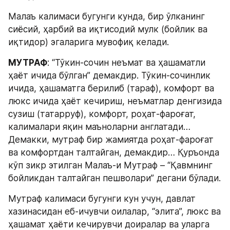
Малаъ калимаси бугунги кунда, бир ўлканинг 
сиёсий, ҳарбий ва иқтисодий мулк (бойлик ва 
иқтидор) эгаларига мувофиқ келади.
МУТРАФ
: “Тўкин-сочин неъмат ва ҳашаматли 
ҳаёт ичида бўлган” демакдир. Тўкин-сочинлик 
ичида, ҳашаматга берилиб (тараф), комфорт ва 
люкс ичида ҳаёт кечириш, неъматлар денгизида 
сузиш (татарруф), комфорт, роҳат-фароғат, 
калималари яқин маъноларни англатади… 
Демакки, мутраф бир жамиятда роҳат-фароғат 
ва комфортдан талтайган, демакдир… Қуръонда 
кўп зикр этилган Малаъ-и Мутраф – “Қавмнинг 
бойликдан талтайган пешволари” дегани бўлади.
Мутраф калимаси бугунги кун учун, давлат 
хазинасидан еб-ичувчи оилалар, “элита”, люкс ва 
ҳашамат ҳаёти кечирувчи доиралар ва уларга 