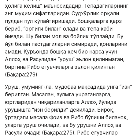
ҳолига келиш” маъносидадир. Тепадагиларнинг 
энг муҳим сифатларидан. Судхўрлик орқали 
пулдан пул кўпайтиришади. Бошқаларга қарз 
бериб, “ортиғи билан” олади ва тепа каби 
йиғади. Шу билан мол ва бойлик тўплайди. Бу 
йўл билан пастдагиларни симиради, қонларини 
эмади. Қуръонда бошқа ҳеч бир нарса учун 
Аллоҳ ва Расулидан “уруш” эълон қилинмаган, 
биргина Рибо егувчиларга эълон қилинган 
(Бақара:279)
Уруш, умумият-ла, мудофаа мақсадида унга “изн” 
берилган. Масалан, зулмга учраганларга, 
юртларидан чиқариланларга Аллоҳ йўлида 
урушишга “изн берилди” дейилади. Бироқ, 
ўртадаги масала Фоиз ва Рибо бўлиши биланоқ, 
уларга уруш очилади, ва бу урушни Аллоҳ ва 
Расули очади! (Бақара:275). Рибо егувчилар 