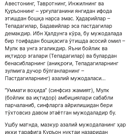
Авестонинг, Тавротнинг, Инжилнинг ва 
Қуръоннинг – урғулаганини янгидан ифода 
этишдан бошқа нарса эмас. Ҳадарийлар – 
Тепадагилар, Бадавийлар эса пастдагилар 
демакдир. Ибн Ҳалдунга кўра, бу мужодалада 
бир тоифадан бошқасига ўтишда асосий омил – 
Мулк ва унга эгаликдир. Яъни бойлик ва 
иқтидор эгалари (Тепадагилар) ва булардан 
бенасибларнинг (аниқроғи, Тепадагиларнинг 
зулмига дучор бўлганларнинг – 
Пастдагиларнинг) азалий мужодаласи…
“Уммати воҳида” (синфсиз жамият), Мулк 
(бойлик ва иқтидор) амбициялари сабабли 
парчаланиб, синфларга айрилишидан бери 
тўхтовсиз давом этаётган мужодаладир бу.
Ушбу матнда, мазкур азалий мужодаланинг ҳар 
икки тарафига Қуръон нуқтаи назаридан 