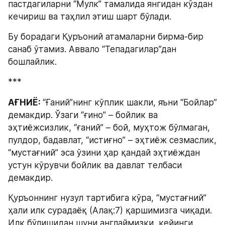
пастдагиларни “Мулк” тамалида янгидан кўздан 
кечириш ва таҳлил этиш шарт бўлади.
Бу борадаги Қуръоний атамаларни бирма-бир 
санаб ўтамиз. Аввало “Тепадагилар”дан 
бошлайлик.
***
АҒНИЁ: 
“Ғаний”нинг кўплик шакли, яъни “Бойлар” 
демакдир. Ўзаги “ғино” – бойлик ва 
эҳтиёжсизлик, “ғаний” – бой, муҳтож бўлмаган, 
пулдор, бадавлат, “истиғно” – эҳтиёж сезмаслик, 
“мустағний” эса ўзини ҳар қандай эҳтиёждан 
устун кўрувчи бойлик ва давлат телбаси 
демакдир.
Қуръоннинг нузул тартибига кўра, “мустағний” 
ҳали илк сурадаёқ (Алақ:7) қаршимизга чиқади. 
Илк бўлишидан шуни англаймизки, кейинги 