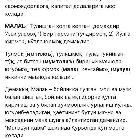
сармоядорларга, капитал додаларига мос 
келади.
МАЛАЪ
: “Тўлишган ҳолга келган” демакдир. 
Ўзак ўлароқ 1) Бир нарсани тўлдирмоқ, 2) Йўлга 
кирмоқ, йўлда юрмоқ демакдир…
Тўлмоқ (
имтилоъ
), тўлишмоқ, тўла, тўйинган, 
тўқ, эт битган (
мумталиъ
) биринчи маънода; 
югурмоқ, тез юрмоқ (
малв
), кенгаймоқ (
мулув
) 
иккинчи маънода келади…
Демакки, Малаъ – бойликка тўлган, мол ва мулк 
билан шишган, бойлик ва иқтидорни қўлга 
киритиш ва у билан ҳукмронлик ўрнатиш йўлида 
югуриб-еладиган, ҳаётининг бутун маъно ва 
мақсадини мана шунга айлантирган демакдир. 
“Малаъул-қавм” шаклида Қуръонда кўп марта 
келади.