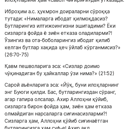
Иброҳим а.с. ҳукмрон доираларни сўроққа 
тутади: «Нималарга ибодат қилмоқдасиз? 
Бутларингиз илтижоингизни эшитадими? Ёки 
сизларга фойда ё зиён етказа оладиларми?! 
Ўзингиз ва ота-боболарингиз ибодат қилиб 
келган бутлар хақида ҳеч ўйлаб кўрганмисиз?» 
(26:70-75)
Қавм пешволарига эса: «Сизлар доимо 
чўқинадиган бу ҳайкаллар ўзи нима?» (21:52)
Сарой аъёнларига эса: «Йўқ, буни илоҳларнинг 
энг Буюги қилди. Бас, бутларингиздан сўранг, 
агар гапира олсалар. Ахир Аллоҳни қўйиб, 
сизларга бирон фойда ҳам, зиён ҳам етказа 
олмайдиган нарсаларга сиғинасизларми?! 
Сизларга ҳам, Аллоҳни қўйиб сиғинаётган 
бутларингизга ҳам суф-е! Ахир ақл 