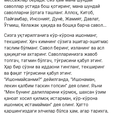
мессажлар беради: Сиз ҳам мана шундай 
саволлар устида бош қотиринг, мана шундай 
саволларни ўртага ташланг. Аллоҳ, Китоб, 
Пайғамбар, Инсоният, Дунё, Жамият, Давлат, 
Ўтмиш, Келажак ҳақида ва бошқа барча савол…
Сизга уқтирилганига кўр-кўрона ишонманг, 
текширинг. Ҳеч кимнинг сўзига эшитар-эшитмас 
таслим бўлманг. Савол беринг, изланинг ва асл 
ҳақиқатни ахтаринг. Саволларинизга жавоб 
топгач, татмин бўлгач, тўғрисини қабул этинг. 
Ҳар бир сўзни ва иддаони тингланг, текширинг 
ва фақат тўғрисини қабул этинг. 
“Ишонмайсанми?” дейилганда, “Ишонаман, 
лекин қалбим таскин топсин” дея олинг. Яъни 
“Мен бунинг далилларини кўрмоқ, шахсан ўзим 
қаноат хосил қилмоқ истарман, кўр-кўрона 
ишонмоқ истамайман” дея олинг. Ҳатто 
қаршингиздаги элчилар бўлса ҳам, агар тарихга, 