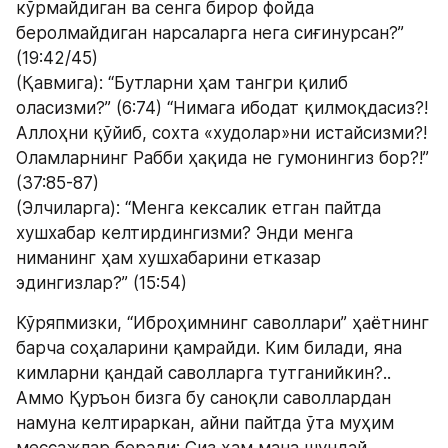
кўрмайдиган ва сенга бирор фойда 
беролмайдиган нарсаларга нега сиғинурсан?” 
(19:42/45)
(Қавмига): “Бутларни ҳам тангри қилиб 
оласизми?” (6:74) “Нимага ибодат қилмоқдасиз?! 
Аллоҳни қўйиб, сохта «худолар»ни истайсизми?! 
Оламларнинг Рабби ҳақида не гумонингиз бор?!” 
(37:85-87)
(Элчиларга): “Менга кексалик етган пайтда 
хушхабар келтирдингизми? Энди менга 
ниманинг ҳам хушхабарини етказар 
эдингизлар?” (15:54)
Кўряпмизки, “Иброҳимнинг саволлари” ҳаётнинг 
барча соҳаларини қамрайди. Ким билади, яна 
кимларни қандай саволларга тутганийкин?.. 
Аммо Қуръон бизга бу саноқли саволлардан 
намуна келтираркан, айни пайтда ўта муҳим 