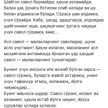
Шайтон савол бермайди, ҳақни изламайди, 
балки ҳақ ўрнига ботилни олиб келади ва шу 
билан алдамоқчи бўлади. Сўраса ҳам алдамоқ 
учун сўрайди. Кибр, ҳасад, адаштирув, алдовдир 
шайтоннинг иши, ҳақиқатнинг ўртага чиқиши 
учун савол сўрамоқ эмас…
Асл савол — малакларнинг саволидир, шуни 
асло унутманг! Ҳақни излаган, масаланинг асл 
моҳиятини англамоққа йўналган ҳар қандай 
савол — малакларнинг суннатидир!
Бунинг учун инсонга илк вожиб бўлган нарса — 
савол сўрмоқ, буларга жавоб ахтармоқ, унинг 
учун тафаккур этмоқ, изланмоқ, йўлга 
чиқмоқдир…
Буинг маъноси шудир: Савол сўранг, изланг ва 
изланинг, ҳақни истаб йўлга чиқинг, йўқса 
сурувлар ҳолида қоласиз.