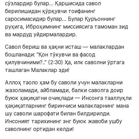
сўзлардир булар… Қаршисида савол 
берилишидан қўрқувчи тоифанинг 
саросимасидир булар… Булар Қуръоннинг 
руҳига, Иброҳимнинг миссиясига тамоман зид 
ва мардуд уйдирмалардир.
Савол бериш ва ҳақни исташ — малаклардан 
бошланади: “Қон тўкувчи ва фасод 
қилувчиними?..” (2:30) Ҳа, илк саволни ўртага 
ташлаган Малаклар эди!
Аллоҳ таоло ҳам бу саволи учун малакларни 
жазоламади, айбламади, балки саволга доир 
буюк ҳақиқатни очиқлади — Инсонга тааллуқли 
ҳақиқатларнинг биринчиси малакларнинг мана 
шу саволи шарофати билан билдирилди. 
Инсоният тарихининг энг буюк жавоби ушбу 
саволнинг ортидан келди!