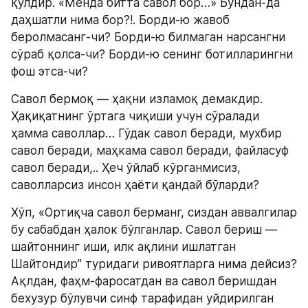
қўлдир. «Менда битта савол бор…» Бундан-да 
даҳшатли нима бор?!. Борди-ю жавоб 
беролмасанг-чи? Борди-ю билмаган нарсангни 
сўраб қолса-чи? Борди-ю сенинг ботилларингни 
фош этса-чи?
Савол бермоқ — ҳақни изламоқ демакдир. 
Ҳақиқатнинг ўртага чиқиши учун сўралади 
ҳамма саволлар… Гўдак савол беради, мухбир 
савол беради, маҳкама савол беради, файласуф 
савол беради,.. Ҳеч ўйлаб кўрганмисиз, 
саволларсиз инсон ҳаёти қандай бўларди?
Хўп, «Ортиқча савол берманг, сиздан аввалгилар 
бу сабабдан ҳалок бўлганлар. Савол бериш — 
шайтоннинг иши, илк ақлини ишлатган 
Шайтондир” туридаги ривоятларга нима дейсиз? 
Ақлдан, фаҳм-фаросатдан ва савол беришдан 
бехузур бўлувчи синф тарафидан уйдирилган 