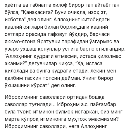
ҳаётга ва табиатга хилоф бирор гап айтаётган 
бўлса, “Қанақасига? Буни очиқла, изоҳ эт, 
исботла” дея олинг. Аллоҳнинг китобидаги 
қавлий оятлари билан борлиқдаги кавний 
оятлари орасида тафовут йўқдир, барчаси 
яккаю-ягона Яратувчи тарафидан ўзгармас ва 
ўзаро ўхшаш қонунлар устига барпо этилгандир. 
“Аллоҳнинг қудрати етмасми, истаса қилолмас 
эканми?” дегувчилар чиқса, “Ҳа, истаса 
қилолади ва бунга қудрати етади, лекин мен 
қалбим таскин топсин дейман. Унинг бирор 
ўхшашини кўрсат” дея олинг.
Иброҳимнинг саволлари ортидан бошқа 
саволлар туғилади… Иброҳим а.с. пайғамбар 
бўла туриб итминон бўлмоқ истаркан, биз минг 
марта кўпроқ итминонга муҳтож эмасмизми? 
Иброҳимнинг саволлари, нега Аллоҳнинг 