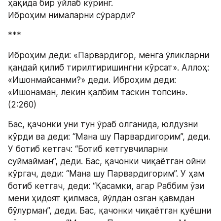
ҳақида бир ўйлаб кўринг.
Иброҳим нималарни сўрарди?
***
Иброҳим деди: «Парвардигор, менга ўликларни 
қандай қилиб тирилтиришингни кўрсат». Аллоҳ: 
«Ишонмайсанми?» деди. Иброҳим деди: 
«Ишонаман, лекин қалбим таскин топсин». 
(2:260)
Бас, қачонки уни тун ўраб олганида, юлдузни 
кўрди ва деди: “Мана шу Парвардигорим”, деди. 
У ботиб кетгач: “Ботиб кетгувчиларни 
суймайман”, деди. Бас, қачонки чиқаётган ойни 
кўргач, деди: “Мана шу Парвардигорим”. У ҳам 
ботиб кетгач, деди: “Қасамки, агар Раббим ўзи 
мени ҳидоят қилмаса, йўлдан озган қавмдан 
бўлурман”, деди. Бас, қачонки чиқаётган қуёшни 