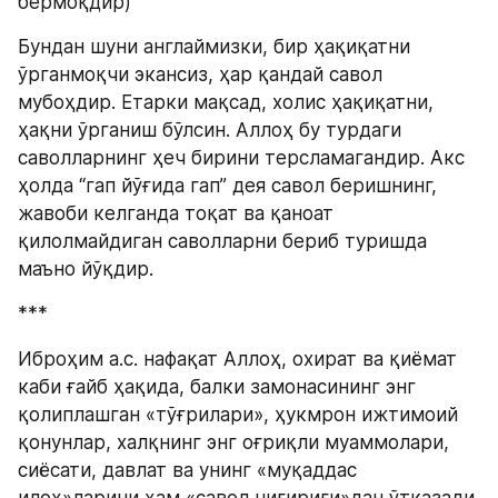
бермоқдир)
Бундан шуни англаймизки, бир ҳақиқатни 
ўрганмоқчи экансиз, ҳар қандай савол 
мубоҳдир. Етарки мақсад, холис ҳақиқатни, 
ҳақни ўрганиш бўлсин. Аллоҳ бу турдаги 
саволларнинг ҳеч бирини терсламагандир. Акс 
ҳолда “гап йўғида гап” дея савол беришнинг, 
жавоби келганда тоқат ва қаноат 
қилолмайдиган саволларни бериб туришда 
маъно йўқдир.
***
Иброҳим а.с. нафақат Аллоҳ, охират ва қиёмат 
каби ғайб ҳақида, балки замонасининг энг 
қолиплашган «тўғрилари», ҳукмрон ижтимоий 
қонунлар, халқнинг энг оғриқли муаммолари, 
сиёсати, давлат ва унинг «муқаддас 
илоҳ»ларини ҳам «савол чиғириғи»дан ўтказади.