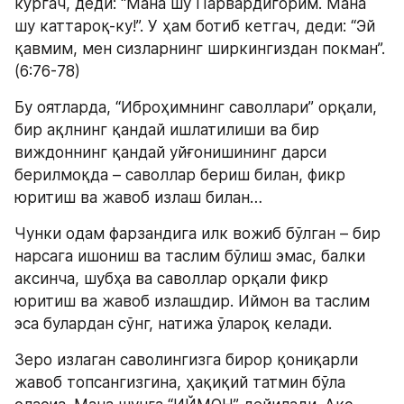
кўргач, деди: “Мана шу Парвардигорим. Мана 
шу каттароқ-ку!”. У ҳам ботиб кетгач, деди: “Эй 
қавмим, мен сизларнинг ширкингиздан покман”. 
(6:76-78)
Бу оятларда, “Иброҳимнинг саволлари” орқали, 
бир ақлнинг қандай ишлатилиши ва бир 
виждоннинг қандай уйғонишининг дарси 
берилмоқда – саволлар бериш билан, фикр 
юритиш ва жавоб излаш билан…
Чунки одам фарзандига илк вожиб бўлган – бир 
нарсага ишониш ва таслим бўлиш эмас, балки 
аксинча, шубҳа ва саволлар орқали фикр 
юритиш ва жавоб излашдир. Иймон ва таслим 
эса булардан сўнг, натижа ўлароқ келади.
Зеро излаган саволингизга бирор қониқарли 
жавоб топсангизгина, ҳақиқий татмин бўла 