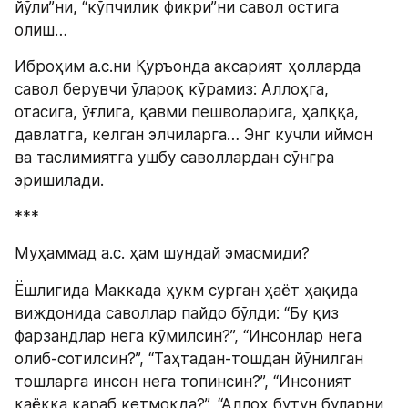
йўли”ни, “кўпчилик фикри”ни савол остига 
олиш…
Иброҳим а.с.ни Қуръонда аксарият ҳолларда 
савол берувчи ўлароқ кўрамиз: Аллоҳга, 
отасига, ўғлига, қавми пешволарига, ҳалққа, 
давлатга, келган элчиларга… Энг кучли иймон 
ва таслимиятга ушбу саволлардан сўнгра 
эришилади.
***
Муҳаммад а.с. ҳам шундай эмасмиди?
Ёшлигида Маккада ҳукм сурган ҳаёт ҳақида 
виждонида саволлар пайдо бўлди: “Бу қиз 
фарзандлар нега кўмилсин?”, “Инсонлар нега 
олиб-сотилсин?”, “Таҳтадан-тошдан йўнилган 
тошларга инсон нега топинсин?”, “Инсоният 
қаёққа қараб кетмоқда?”, “Аллоҳ бутун буларни 