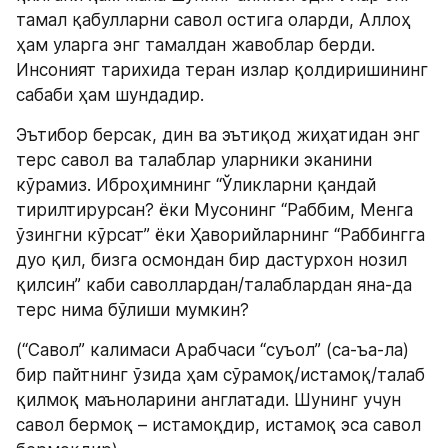
тамал қабулларни савол остига оларди, Аллоҳ 
ҳам уларга энг тамалдан жавоблар берди. 
Инсоният тарихида теран излар қолдиришининг 
сабаби ҳам шундадир.
Эътибор берсак, дин ва эътиқод жиҳатидан энг 
терс савол ва талаблар уларники эканини 
кўрамиз. Иброҳимнинг “Ўликларни қандай 
тирилтирурсан? ёки Мусонинг “Раббим, Менга 
ўзингни кўрсат” ёки Ҳаворийларнинг “Раббингга 
дуо қил, бизга осмондан бир дастурхон нозил 
қилсин” каби саволлардан/талаблардан яна-да 
терс нима бўлиши мумкин?
(“Савол” калимаси Арабчаси “суъол” (са-ъа-ла) 
бир пайтнинг ўзида ҳам сўрамоқ/истамоқ/талаб 
қилмоқ маъноларини англатади. Шунинг учун 
савол бермоқ – истамоқдир, истамоқ эса савол 