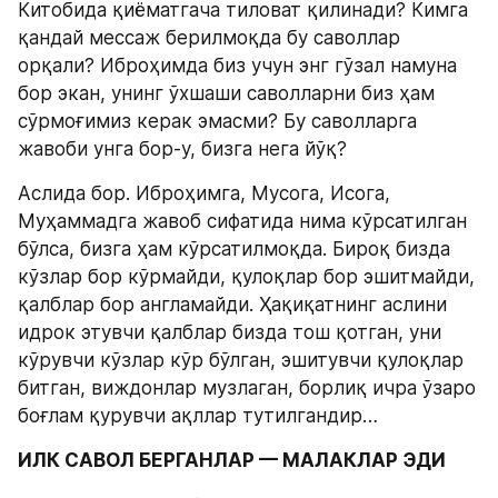
Китобида қиёматгача тиловат қилинади? Кимга 
қандай мессаж берилмоқда бу саволлар 
орқали? Иброҳимда биз учун энг гўзал намуна 
бор экан, унинг ўхшаши саволларни биз ҳам 
сўрмоғимиз керак эмасми? Бу саволларга 
жавоби унга бор-у, бизга нега йўқ?
Аслида бор. Иброҳимга, Мусога, Исога, 
Муҳаммадга жавоб сифатида нима кўрсатилган 
бўлса, бизга ҳам кўрсатилмоқда. Бироқ бизда 
кўзлар бор кўрмайди, қулоқлар бор эшитмайди, 
қалблар бор англамайди. Ҳақиқатнинг аслини 
идрок этувчи қалблар бизда тош қотган, уни 
кўрувчи кўзлар кўр бўлган, эшитувчи қулоқлар 
битган, виждонлар музлаган, борлиқ ичра ўзаро 
боғлам қурувчи ақллар тутилгандир…
ИЛК САВОЛ БЕРГАНЛАР — МАЛАКЛАР ЭДИ