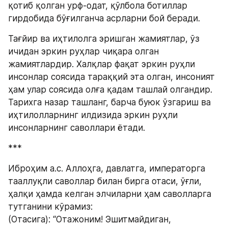
қотиб қолган урф-одат, қўлбола ботиллар 
гирдобида бўғилганча асрларни бой беради.
Тағйир ва иҳтилолга эришган жамиятлар, ўз 
ичидан эркин руҳлар чиқара олган 
жамиятлардир. Халқлар фақат эркин руҳли 
инсонлар соясида тараққий эта олган, инсоният 
ҳам улар соясида олға қадам ташлай олгандир. 
Тарихга назар ташланг, барча буюк ўзгариш ва 
иҳтилолларнинг илдизида эркин руҳли 
инсонларнинг саволлари ётади.
***
Иброҳим а.с. Аллоҳга, давлатга, императорга 
тааллуқли саволлар билан бирга отаси, ўғли, 
ҳалқи ҳамда келган элчиларни ҳам саволларга 
тутганини кўрамиз:
(Отасига): “Отажоним! Эшитмайдиган, 