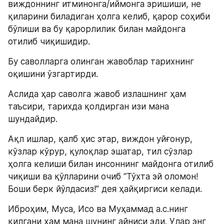
виждоннинг итминонга/иймонга эришиши, не 
қиларини биладиган ҳолга келиб, қарор соҳиби 
бўлиши ва бу қарорлилик билан майдонга 
отилиб чиқишидир.
Бу саволларга олинган жавоблар тарихнинг 
оқишини ўзгартирди.
Аслида ҳар саволга жавоб излашнинг ҳам 
таъсири, тарихда қолдирган изи мана 
шундайдир.
Ақл ишлар, қалб ҳис этар, виждон уйғонур, 
кўзлар кўрур, қулоқлар эшатар, тил сўзлар 
ҳолга келиши билан инсоннинг майдонга отилиб 
чиқиши ва қўлларини очиб “Тўхта эй оломон! 
Боши берк йўлдасиз!” дея ҳайқиргиси келади.
Иброҳим, Муса, Исо ва Муҳаммад а.с.нинг 
қилгани ҳам мана шунинг айниси эди. Улар энг 