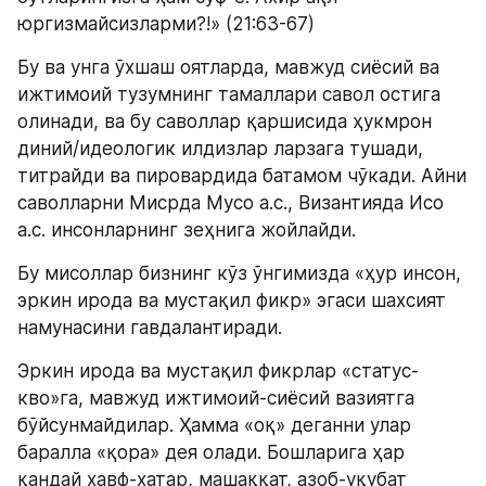
юргизмайсизларми?!» (21:63-67)
Бу ва унга ўхшаш оятларда, мавжуд сиёсий ва 
ижтимоий тузумнинг тамаллари савол остига 
олинади, ва бу саволлар қаршисида ҳукмрон 
диний/идеологик илдизлар ларзага тушади, 
титрайди ва пировардида батамом чўкади. Айни 
саволларни Мисрда Мусо а.с., Византияда Исо 
а.с. инсонларнинг зеҳнига жойлайди.
Бу мисоллар бизнинг кўз ўнгимизда «ҳур инсон, 
эркин ирода ва мустақил фикр» эгаси шахсият 
намунасини гавдалантиради.
Эркин ирода ва мустақил фикрлар «статус-
кво»га, мавжуд ижтимоий-сиёсий вазиятга 
бўйсунмайдилар. Ҳамма «оқ» деганни улар 
баралла «қора» дея олади. Бошларига ҳар 
қандай хавф-хатар, машаққат, азоб-уқубат 