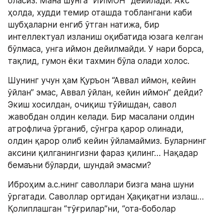
оласиз. Мана шунга “ИЙМОН” дейилади. Акс 
ҳолда, худди темир оташда тоблангани каби 
шубҳаларни енгиб ўтган натижа, бир 
интеллектуал изланиш оқибатида юзага келган 
бўлмаса, унга иймон дейилмайди. У нари борса, 
тақлид, гумон ёки тахмин бўла олади холос.
Шунинг учун ҳам Қуръон “Аввал иймон, кейин 
ўйлан” эмас, Аввал ўйлан, кейин иймон” дейди? 
Экиш хосилдан, очиқиш тўйишдан, савол 
жавобдан олдин келади. Бир масалани олдин 
атрофлича ўрганиб, сўнгра қарор олинади, 
олдин қарор олиб кейин ўйламаймиз. Буларнинг 
аксини қилганингизни фараз қилинг… Нақадар 
бемаъни бўларди, шундай эмасми?
Иброҳим а.с.нинг саволлари бизга мана шуни 
ўргатади. Саволлар ортидан Ҳақиқатни излаш… 
Қолиплашган “тўғрилар”ни, “ота-боболар 