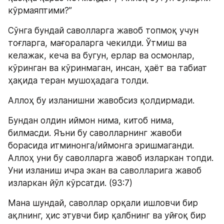
кўрмаяптими?”
Сўнга бундай саволларга жавоб топмоқ учун 
тоғларга, мағораларга чекилди. Ўтмиш ва 
келажак, кеча ва бугун, ерлар ва осмонлар, 
кўринган ва кўринмаган, инсан, ҳаёт ва табиат 
ҳақида теран мушоҳадага толди.
Аллоҳ бу изланишни жавобсиз қолдирмади.
Бундан олдин иймон нима, китоб нима, 
билмасди. Яъни бу саволларнинг жавоби 
борасида итминонга/иймонга эришмаганди. 
Аллоҳ уни бу саволларга жавоб изларкан топди. 
Уни изланиш ичра экан ва саволларига жавоб 
изларкан йўл кўрсатди. (93:7)
Мана шундай, саволлар орқали ишловчи бир 
ақлнинг, ҳис этувчи бир қалбнинг ва уйғоқ бир 