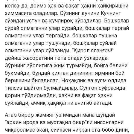
келса-да, доимо ҳақ ва фақат ҳақни ҳайқиришни 
зиммасига оладилар. Сўзнинг кучини Кучнинг 
сўзидан устун ва кучлироқ кўрадилар. Бошқалар 
сўрай олмаганни улар сўрайди, бошқалар тергай 
олмаганни улар тергайди, бошқалар тушуна 
олмаганни улар тушунади, бошқалар сўйлай 
олмаганни улар сўйлайди. “Қирол яланғоч!” 
дейиш жасоратини топа олади ўзларида. 
Зўрнинг зўрлигига жим турмайди, бойга белини 
букмайди, бундай қилган динининг ярмини бой 
беришини биладилар. Ноҳақлик ва зулм олдида 
тилсиз шайтон бўлмайдилар. Султон суфрасида 
қорин тўйдирмайди, ҳақни ва фақат ҳақни 
сўйлайди, аччиқ ҳақиқатни ачитиб айтади.
Агар бирор жамият ўз ичидан мана шундай 
“эркин ирода ва мустақил фикр”ли инсонларни 
чиқаролмас экан, сийқаси чиққан ота-бобо дини, 