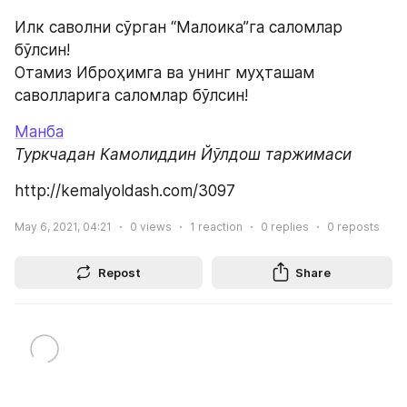
Илк саволни сўрган “Малоика”га саломлар 
бўлсин!
Отамиз Иброҳимга ва унинг муҳташам 
саволларига саломлар бўлсин!
Манба
Туркчадан Камолиддин Йўлдош таржимаси
http://kemalyoldash.com/3097
May 6, 2021, 04:21
0
views
1
reaction
0
replies
0
reposts
Repost
Share