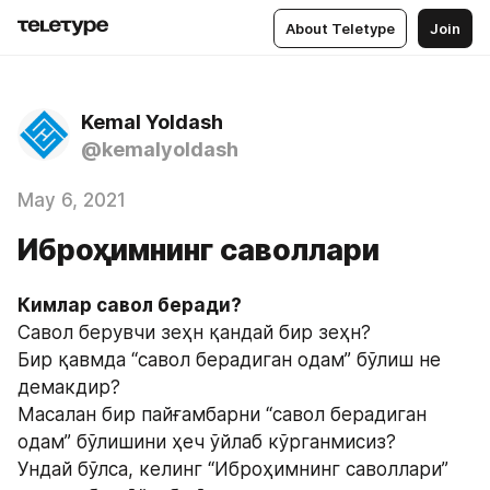
About Teletype
Join
Kemal Yoldash
@kemalyoldash
May 6, 2021
Иброҳимнинг саволлари
Кимлар савол беради?
Савол берувчи зеҳн қандай бир зеҳн?
Бир қавмда “савол берадиган одам” бўлиш не 
демакдир?
Масалан бир пайғамбарни “савол берадиган 
одам” бўлишини ҳеч ўйлаб кўрганмисиз?
Ундай бўлса, келинг “Иброҳимнинг саволлари” 