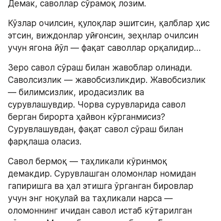
Демак, саволлар сўрамоқ лозим.
Кўзлар очилсин, қулоқлар эшитсин, қалблар ҳис 
этсин, виждонлар уйғонсин, зеҳнлар очилсин 
учун ягона йўл — фақат саволлар орқалидир…
Зеро савол сўраш билан жавоблар олинади. 
Саволсизлик — жавобсизликдир. Жавобсизлик 
— билимсизлик, иродасизлик ва 
сурувлашувдир. Чорва сурувларида савол 
берган бирорта ҳайвон кўрганмисиз? 
Сурувлашувдан, фақат савол сўраш билан 
фарқлаша оласиз.
Савол бермоқ — таҳликали кўринмоқ 
демакдир. Сурувлашган оломонлар номидан 
гапиришга ва ҳал этишга ўрганган бировлар 
учун энг ноқулай ва таҳликали нарса — 
оломоннинг ичидан савол истаб кўтарилган 