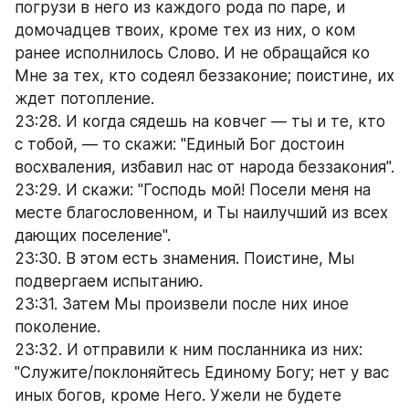
погрузи в него из каждого рода по паре, и 
домочадцев твоих, кроме тех из них, о ком 
ранее исполнилось Слово. И не обращайся ко 
Мне за тех, кто содеял беззаконие; поистине, их 
ждет потопление.
23:28. И когда сядешь на ковчег — ты и те, кто 
с тобой, — то скажи: "Единый Бог достоин 
восхваления, избавил нас от народа беззакония".
23:29. И скажи: "Господь мой! Посели меня на 
месте благословенном, и Ты наилучший из всех 
дающих поселение".
23:30. В этом есть знамения. Поистине, Мы 
подвергаем испытанию.
23:31. Затем Мы произвели после них иное 
поколение.
23:32. И отправили к ним посланника из них: 
"Служите/поклоняйтесь Единому Богу; нет у вас 
иных богов, кроме Него. Ужели не будете 