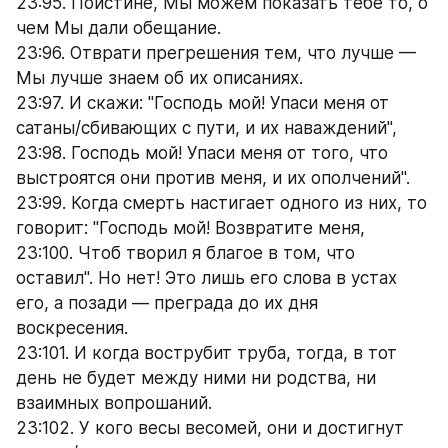
23:95. Поистине, Мы можем показать тебе то, о 
чем Мы дали обещание.
23:96. Отврати прегрешения тем, что лучше — 
Мы лучше знаем об их описаниях.
23:97. И скажи: "Господь мой! Упаси меня от 
сатаны/сбивающих с пути, и их наваждений",
23:98. Господь мой! Упаси меня от того, что 
выстроятся они против меня, и их ополчений".
23:99. Когда смерть настигает одного из них, то 
говорит: "Господь мой! Возвратите меня,
23:100. Чтоб творил я благое в том, что 
оставил". Но нет! Это лишь его слова в устах 
его, а позади — преграда до их дня 
воскресения.
23:101. И когда вострубит труба, тогда, в тот 
день не будет между ними ни родства, ни 
взаимных вопрошаний.
23:102. У кого весы весомей, они и достигнут 