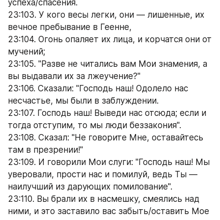
успеха/спасения.
23:103. У кого весы легки, они — лишенные, их 
вечное пребывание в Геенне,
23:104. Огонь опаляет их лица, и корчатся они от 
мучений;
23:105. "Разве не читались вам Мои знамения, а 
вы выдавали их за лжеучение?"
23:106. Сказали: "Господь наш! Одолело нас 
несчастье, мы были в заблуждении.
23:107. Господь наш! Выведи нас отсюда; если и 
тогда отступим, то мы люди беззакония".
23:108. Сказал: "Не говорите Мне, оставайтесь 
там в презрении!"
23:109. И говорили Мои слуги: "Господь наш! Мы 
уверовали, прости нас и помилуй, ведь Ты — 
наилучший из дарующих помилование".
23:110. Вы брали их в насмешку, смеялись над 
ними, и это заставило вас забыть/оставить Мое 