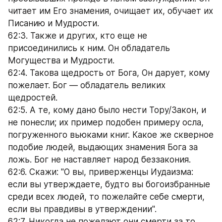
читает им Его знамения, очищает их, обучает их 
Писанию и Мудрости.
62:3. Также и других, кто еще не 
присоединились к ним. Он обладатель 
Могущества и Мудрости.
62:4. Такова щедрость от Бога, Он дарует, кому 
пожелает. Бог — обладатель великих 
щедростей.
62:5. А те, кому дано было нести Тору/Закон, и 
не понесли; их пример подобен примеру осла, 
погруженного вьюками книг. Какое же скверное 
подобие людей, выдающих знамения Бога за 
ложь. Бог не наставляет народ беззакония.
62:6. Скажи: "О вы, приверженцы Иудаизма: 
если вы утверждаете, будто вы богоизбранные 
среди всех людей, то пожелайте себе смерти, 
если вы правдивы в утверждении".
62:7. Никогда не пожелают они смерти за то, 