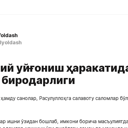
Yoldash
yoldash
ий уйғониш ҳаракатид
 биродарлиги
 ҳамду санолар, Расулуллоҳга салавоту саломлар бўл
ар ишни ўзидан бошлаб, имкони борича масъулиятда