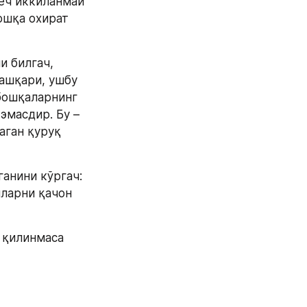
еч иккиланмай 
шқа охират 
 билгач, 
ашқари, ушбу 
бошқаларнинг 
масдир. Бу – 
ган қуруқ 
нини кўргач: 
ларни қачон 
 қилинмаса 