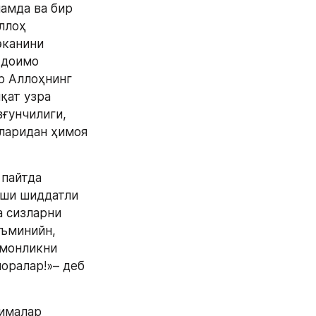
мда ва бир 
ллоҳ 
канини 
 доимо 
р Аллоҳнинг 
қат узра 
ғунчилиги, 
ларидан ҳимоя 
пайтда 
рши шиддатли 
 сизларни 
ъминийн, 
монликни 
оралар!»– деб 
ималар 