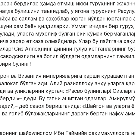
арак бердилар ҳамда етмиш икки гуруҳнинг жаҳанна
атда бўлишини таъкидлаб, у ягона гуруҳнинг Расулу
айҳи ва саллам ва саҳоблар юрган йўлдан юрганлар э
 шуни ҳам баён қилдиларки, Уммат ичидан бир гуруҳ
бўлади, уларга мухолиф бўлган ёки кўмак бермаганла
ча зарар етказа олмайдилар. Улар бу пайтгача ҳақи
илар! Сиз Аллоҳнинг динини ғулув кетганларнинг буз
саводсизлиги ва ботил йўлдаги одамларнинг таъвил
бири бўлинг!
рон ва Византия империяларига қарши курашаётган 
фалокат бўлган эди. Алий разияллоҳу анҳу уларга қа
и ва ўликларини кўргач: «Расво бўлинглар! Сизларга
 берди!»– деди. Бу гапни эшитган одамлар: Амирулмў
дади?,– деб савол беришганида: «Шайтон ва уларга ё
н ва ғолиб бўлажакларининг дараги берган нафсу амм
арнинг шайхулислом Ибн Таймийя раҳимаҳуллоҳга н