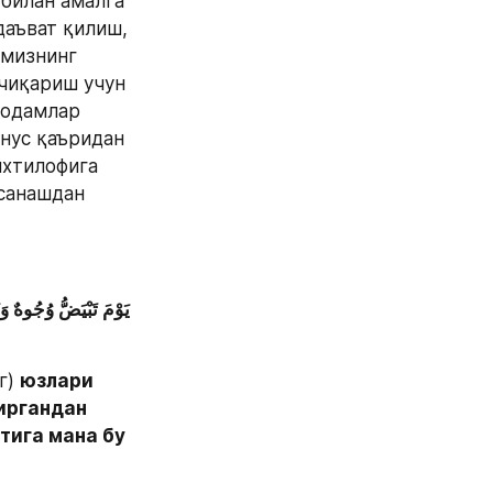
билан амалга 
аъват қилиш, 
мизнинг 
чиқариш учун 
одамлар 
нус қаъридан 
хтилофига 
санашдан 
) 
юзлари 
иргандан 
ига мана бу 