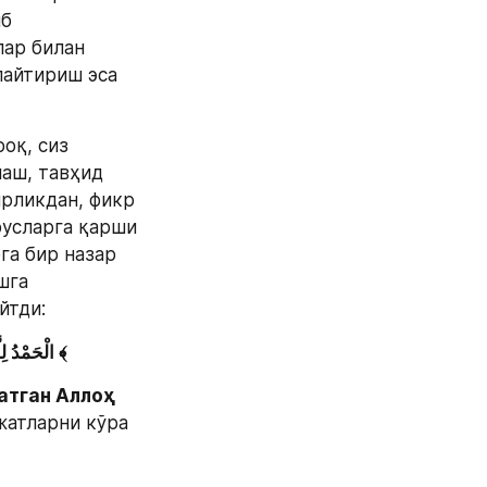
б 
ар билан 
айтириш эса 
қ, сиз 
аш, тавҳид 
рликдан, фикр 
усларга қарши 
а бир назар 
га 
йтди:
الْحَمْدُ لِلَّهِ الَّذِي خَلَقَ السَّمَوَاتِ وَالأَرْضَ وَجَعَلَ الظُّلُمَاتِ وَالنُّورَ ثُمَّ الَّذِينَ كَفَرُوا بِرَبِّهِمْ يَعْدِلُونَ ﴾
атган Аллоҳ 
жатларни кўра 