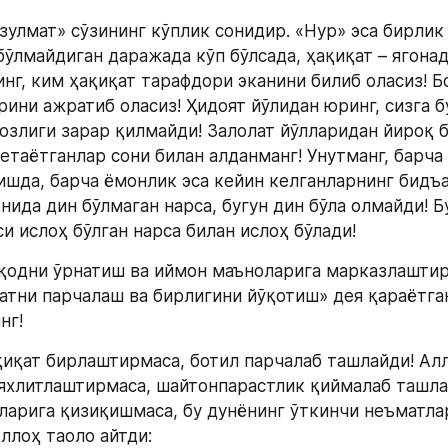
зулмат» сўзининг кўплик сонидир. «Нур» эса бирлик 
бўлмайдиган даражада кўп бўлсада, ҳақиқат – ягонади
нг, ким ҳақиқат тарафдори эканини билиб оласиз! Бо
ини ажратиб оласиз! Ҳидоят йўлидан юринг, сизга бу
озлиги зарар қилмайди! Залолат йўлларидан йироқ бў
етаётганлар сони билан алданманг! Унутманг, барча 
ишда, барча ёмонлик эса кейин келганларнинг бидъа
ида дин бўлмаган нарса, бугун дин бўла олмайди! Б
и ислоҳ бўлган нарса билан ислоҳ бўлади!
қодни ўрнатиш ва иймон маъноларига марказлаштир
атни парчалаш ва бирлигини йўқотиш» дея қараётган
нг!
иқат бирлаштирмаса, ботил парчалаб ташлайди! Алл
яхлитлаштирмаса, шайтонпарастлик қиймалаб ташлай
ларига қизиқишмаса, бу дунёнинг ўткинчи неъматлар
ллоҳ таоло айтди: