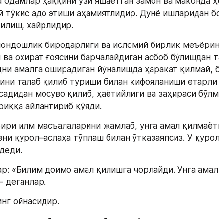
а одамлар ҳаққини ўзи яшаётган замон ва маконда ҳ
й тўкис адо этиши аҳамиятлидир. Дунё ишларидан бо
илиш, хайрлидир.
ондошлик биродарлиги ва исломий бирлик меъёрини
 ва охират ғоясини барчалайдиган асбоб бўлишдан т
ни амалга оширадиган йўналишда ҳаракат қилмай, 
ини талаб қилиб туриши билан кифояланиши етарли э
садидан мосуво қилиб, ҳаётийлиги ва заҳираси бўлма
риққа айлантириб қўяди.
ири илм масъалаларини жамлаб, унга амал қилмаётга
зни қурол–аслаҳа тўплаш билан ўтказаяпсиз. У қурол
деди.
р: «Билим доимо амал қилишга чорлайди. Унга амал
– деганлар.
инг ойнасидир.