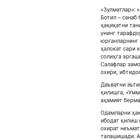
«Зулматлар»: «
Ботил – санаб 
ҳақиқатни тани
унинг тарафдор
юрганларнинг 
ҳалокат сари к
солиҳга эргаш
Салафлар замон
охири, ибтидос
Даъватни эъти
қилишга, «Умм
аҳамият берма
Одамларни ҳақ
ибодат қилиш 
охират неъмат
талашишади. А