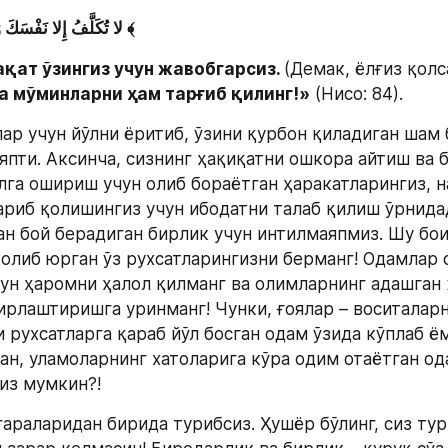
لا تُكَلَّفُ إِلا نَفْسَكَ وَحَرِّضِ الْمُؤْمِنِينَ ﴾
ақат ўзингиз учун жавобгарсиз. 
(Демак, ёлғиз қолс
ва мўминларни ҳам тарғиб қилинг!»
 (Нисо: 84).
ар учун йўлни ёритиб, ўзини қурбон қиладиган шам 
япти. Аксинча, сизнинг ҳақиқатни ошкора айтиш ва 
лга ошириш учун олиб бораётган ҳаракатларингиз, на
ариб қолишингиз учун ибодатни талаб қилиш ўрнидад
ан бой берадиган бирлик учун интилмаяпмиз. Шу бои
 олиб юрган ўз рухсатларингизни берманг! Одамлар с
ун ҳаромни ҳалол қилманг ва олимларнинг адашган 
ирлаштиришга уринманг! Чунки, ғоялар – воситаларн
 рухсатларга қараб йўл босган одам ўзида кўплаб ё
ан, уламоларнинг хатоларига кўра одим отаётган од
из мумкин?!
гараларидан бирида турибсиз. Ҳушёр бўлинг, сиз тур