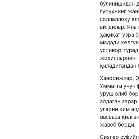
бўлинишидан д
гуруҳнинг жанн
соллаллоҳу ал
айтдилар. Яна
ҳақиқат узра 
мадади келгуни
устивор турад
жоҳилларнинг 
қиладигандан 
Хаворижлар, Э
Умматга учун 
уруш олиб борд
алдаган зарар
уларни ким ал
васваса қилга
жавоб берди.
Сизлар сўфийл