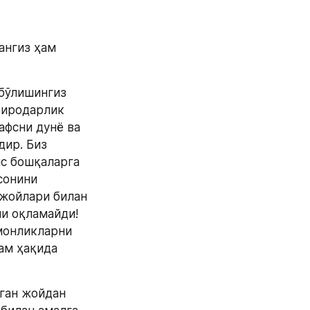
ангиз ҳам 
бўлишингиз 
биродарлик 
фсни дунё ва 
ир. Биз 
с бошқаларга 
онини 
жойлари билан 
и оқламайди! 
монликларни 
ам ҳақида 
ган жойдан 