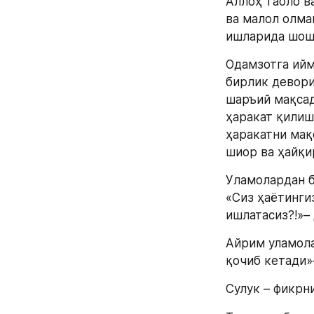
Аллоҳ таоло в
ва малол олма
ишларида шош
Одамзотга ийм
бирлик девори
шаръий мақсад
ҳаракат қилиш
ҳаракатни мақ
шиор ва ҳайқи
Уламолардан б
«Сиз ҳаётинги
ишлатасиз?!»– 
Айрим уламола
қочиб кетади»
Сулук – фикрн