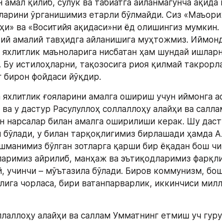
 амал қилиб, сулук ва табиатга айланмагунча ақида 
ларини ўрганишимиз етарли бўлмайди. Сиз «Маъориж
ҳи» ва «Воситийя ақидаси»ни ёд олишингиз мумкин. Б
кий амалий тавҳидга айланишига муҳтожмиз. Иймонд
 яхлитлик маъноларига нисбатан ҳам шундай ишларн
 Бу истилоҳларни, тақозосига риоя қилмай такрорла
 бирон фойдаси йўқдир.
 яхлитлик ғояларини амалга ошириш учун иймонга ас
ва у дастур Расулуллоҳ соллаллоҳу алайҳи ва саллам
н нарсалар билан амалга оширилиши керак. Шу дасту
 бўлади, у билан тарқоқлигимиз бирлашади ҳамда Ал
шманимиз бўлган зотларга қарши бир ёқадан бош чиқ
ларимиз айрилиб, манҳаж ва эътиқодларимиз фарқли б
й, учинчи – мўътазила бўлади. Биров коммунизм, бош
лига чорласа, бири ватанпарварлик, иккинчиси милл
ллаллоҳу алайҳи ва саллам Умматнинг етмиш уч гуруҳ