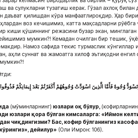
 зарар келмасин! Биродарлик ва бирлик – қуруқ сўз 
ш ва сулукларни тузатиш керак. Гўзал ахлоқ билан д
ан даъват қилишдан кўра манфаатлироқдир. Ҳар бири
оҳлардан воз кечишимиз, катта мақсадларни рўёбга 
ир киши қўшиннинг режасини бузар экан, минглаган 
ейишимиз мумкин?! Кемадан очилган бир тешик, ўқё
емакдир. Намоз сафида текис турмаслик кўнгиллар и
ан, аҳли суннат ва жамоатга хилоф эътиқодни енгил 
мумкин?!
йтди:
ида 
(мўминларнинг)
 юзлари оқ бўлур, 
(кофирларнинг
нди юзлари қора бўлган кимсаларга: «Иймон келт
дан чиқдингизми? Бас, кофир бўлганингиз касофат
кўрингиз», дейилур»
 (Оли Имрон: 106).