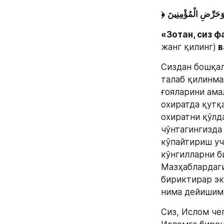
﴿
«Зотан, сиз ф
жанг қилинг)
 
Сиздан бошқал
талаб қилинма
ғояларини ама
охиратда қутқ
охиратни қўлд
чўнтагингизда
кўпайтириш уч
кўнгилларни б
Мазҳаблардаги
бириктирар эк
нима дейишим
Сиз, Ислом че