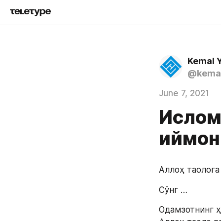
Kemal 
@kemal
June 7, 2021
Ислом
иймон
Аллоҳ таолога
Сўнг …
Одамзотнинг ҳ