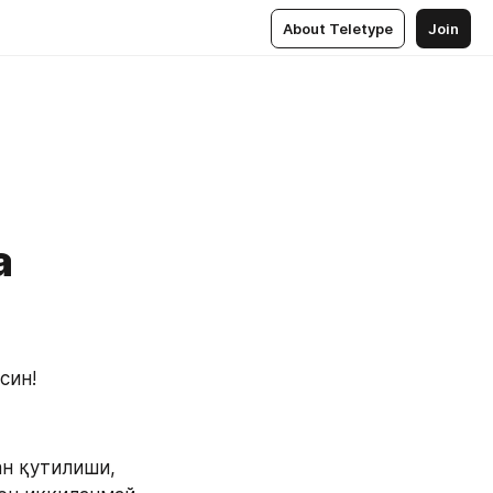
About Teletype
Join
а
син!
н қутилиши, 