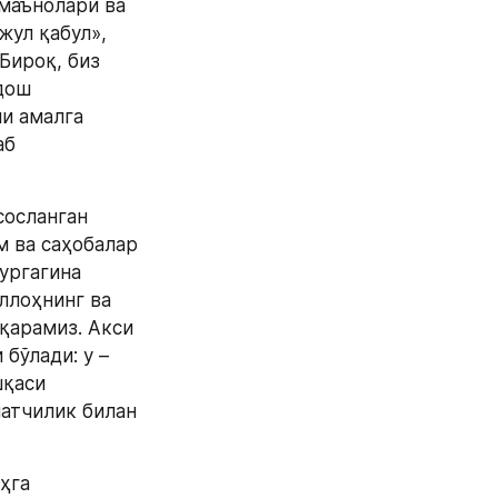
маънолари ва 
ул қабул», 
ироқ, биз 
ош 
и амалга 
б 
осланган 
 ва саҳобалар 
ргагина 
лоҳнинг ва 
арамиз. Акси 
ўлади: у – 
қаси 
атчилик билан 
га 