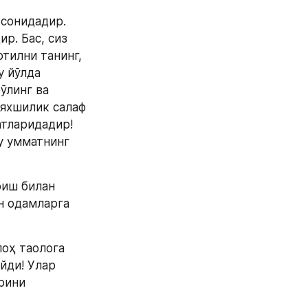
сонидадир. 
р. Бас, сиз 
тилни танинг, 
 йўлда 
линг ва 
яхшилик салаф 
тларидадир! 
у умматнинг 
иш билан 
 одамларга 
оҳ таолога 
ди! Улар 
ини 