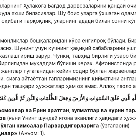
аларнинг Ҳулакога Бағдод дарвозаларини қандай очи
уда яхши биласизлар. Шу боис уларга ўхшаган одамл
оқибати тарқоқлик, уларнинг адади билан сонни кўп
ёмонликлар бошқаларидан кўра енгилроқ бўлади. Биро
асиз. Шунинг учун кучнинг ҳақиқий сабабларини ушл
казлаштириш зарур. Чунки, тавҳид бирлиги ўзаро би
бирлигидан муқаддам бўлиши керак. Афғонистонда р
 жанглар тугаганидан кейин содир бўлган жараёнларг
и, сизга айтаётган гапларимизнинг қийматини англаш
ндан ташқари ҳужжатлар ҳам оз эмас. Аллоҳ таоло а
смонлар ва Ерни яратган, зулматлар ва нурни тар
ра 
(яъни Унинг шундай ягона экан­лиги ҳақидаги ҳуж
ўлган кимсалар Парвардигорларига 
(ўзгаларни)
дилар»
 (Анъом: 1).