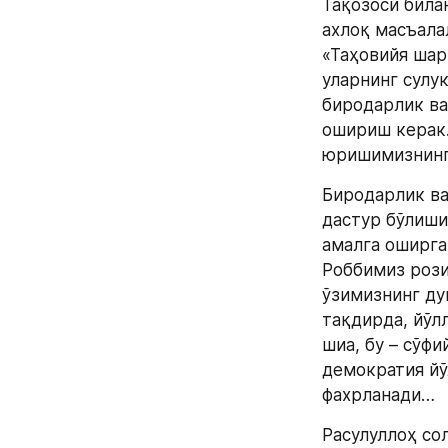
Тақозоси билан
ахлоқ масъала
«Таҳовийя шар
уларнинг сулу
биродарлик ва
ошириш керак.
юришимизнинг
Биродарлик ва
дастур бўлиши 
амалга оширга
Роббимиз рози
ўзимизнинг ду
тақдирда, йўл
шиа, бу – сўфи
демократия йў
фахрланади…
Расулуллоҳ со