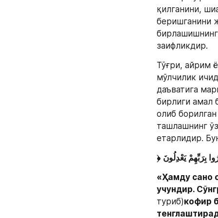
қилганини, ши
беришганини ж
бирлашишнинг 
заифликдир.
Тўғри, айрим 
мўлчилик ичид
даъватига мар
бирлиги амал 
олиб борилган
ташлашнинг ўз
етарлидир. Бу
﴿
«Ҳамду сано о
учундир. Сўнг
туриб)
кофир б
тенглаштира