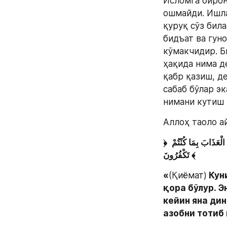
Исломга бирон
ошмайди. Ишла
қуруқ сўз бил
бидъат ва гун
кўмакчидир. Б
ҳақида нима д
қабр қазиш, д
сабаб бўлар эк
нимани кутиш 
Аллоҳ таоло а
﴿
يَوْمَ تَبْيَضُّ وُجُوهٌ وَتَسْوَدُّ وُجُوهٌ فَأَمَّا الَّذِينَ اسْوَدَّتْ وُجُوهُهُمْ أَكَفَرْتُمْ بَعْدَ إِيمَانِكُمْ فَذُوقُوا الْعَذَابَ بِمَا كُنْتُمْ 
تَكْفُرُونَ ﴾
«
(Қиёмат)
 Кун
қора бўлур. Э
кейин яна дин
азобни тотиб 