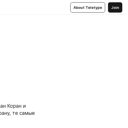
About Teletype
Join
н Коран и 
ану, те самые 