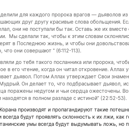
делили для каждого пророка врагов — дьяволов из 
шающих друг другу красивые слова обольщения. Есл
лал, они не поступали бы так. Оставь же их вместе с
.  Мы сделали так, чтобы к этим словам склонялись
ерят в Последнюю жизнь, и чтобы они довольствова
 что они совершают " (6:112-113).
вляли до тебя такого посланника или пророка, чтобы
ое в его чтение, когда он читал откровение. Аллах у
вает дьявол. Потом Аллах утверждает Свои знамени
удрый. Он делает то, что подбрасывает дьявол, ис
дца поражены недугом и чьи сердца ожесточены. Вои
 находятся в полном разладе с истиной" (22:52-53).
Корана производят и пропагандируют такие потешн
 всегда будут проявлять склонность к их лжи, как г
сатанинские умы всегда будут выдумывать ложь, но п