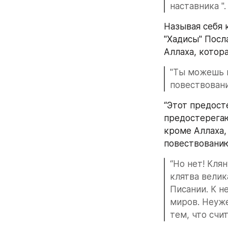
наставника ".
Называя себя 
"Хадисы" Посла
Аллаха, котор
"Ты можешь п
повествование
“Этот предост
предостерегаю
кроме Аллаха,
повествованию 
“Но нет! Кля
клятва велик
Писании. К н
миров. Неуже
тем, что счи