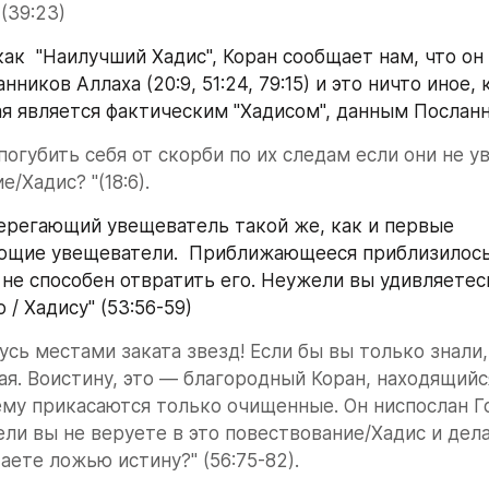
 (39:23)
как  "Наилучший Хадис", Коран сообщает нам, что он
нников Аллаха (20:9, 51:24, 79:15) и это ничто иное, 
ая является фактическим "Хадисом", данным Посланн
огубить себя от скорби по их следам если они не ув
/Хадис? "(18:6).
ерегающий увещеватель такой же, как и первые 
щие увещеватели.  Приближающееся приблизилось, 
 не способен отвратить его. Неужели вы удивляетесь
/ Хадису" (53:56-59)
нусь местами заката звезд! Если бы вы только знали,
ая. Воистину, это — благородный Коран, находящийс
ему прикасаются только очищенные. Он ниспослан Г
ли вы не веруете в это повествование/Хадис и дела
таете ложью истину?" (56:75-82).