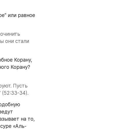
е" или равное 
очинить 
ы они стали 
бное Корану, 
ного Корану?
уют. Пусть 
(52:33-34).
одобную 
едут 
зывает на то, 
 суре «Аль-