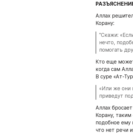
РАЗЪЯСНЕНИ
Аллах решител
Корану:
"Скажи: «Есл
нечто, подоб
помогать друг
Кто еще может
когда сам Алл
В суре «Ат-Ту
«Или же они 
приведут под
Аллах бросает
Корану, таким
подобное ему п
что нет речи и