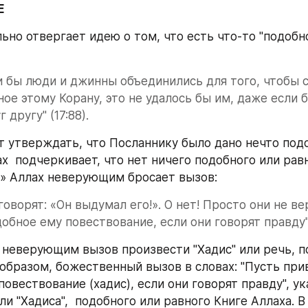
Е
ьно отвергает идею о том, что есть что-то "подобно
и бы люди и джинны объединились для того, чтобы с
ное этому Корану, это не удалось бы им, даже если б
 другу" (17:88).
 утверждать, что Посланнику было дано нечто подо
ах  подчеркивает, что нет ничего подобного или рав
р» Аллах неверующим бросает вызов:
говорят: «Он выдумал его!». О нет! Просто они не вер
обное ему повествование, если они говорят правду" 
 неверующим вызов произвести "Хадис" или речь, п
 образом, божественный вызов в словах: "Пусть прив
овествование (хадис), если они говорят правду", ука
ли "Хадиса",  подобного или равного Книге Аллаха. В