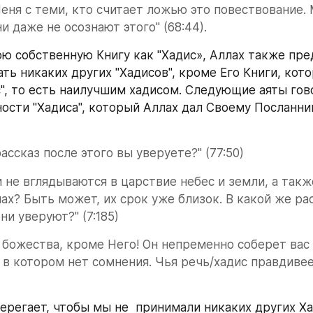
еня с теми, кто считает ложью это повествование. 
ни даже не осознают этого" (68:44).
ю собственную Книгу как "Хадис», Аллах также пре
ть никаких других "Хадисов", кроме Его Книги, кото
", то есть наилучшим хадисом. Следующие аяты говор
ости "Хадиса", который Аллах дал Своему Посланник
ассказ после этого вы уверуете?" (77:50)
 не вглядываются в царствие небес и земли, а также
ах? Быть может, их срок уже близок. В какой же рас
ни уверуют?" (7:185)
 божества, кроме Него! Он непременно соберет вас 
 в котором нет сомнения. Чья речь/хадис правдивее
ерегает, чтобы мы не  принимали никаких других Ха