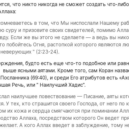
ится, что никто никогда не сможет создать что-либо
Аллаха:
сомневаетесь в том, что Мы ниспослали Нашему рабу
ю суру и призовите своих свидетелей, помимо Аллах
вду. Если же вы этого не сделаете — а ведь вы никог
то побойтесь Огня, растопкой которого являются люд
 неверующих " (2:23-24).
рждения, будто есть еще что-то подобное или равно
 выше ясными аятами. Кроме того, сам Коран назвает
осланника (69:40), и среди Его атрибутов есть «Ахс
шая Речь, или " Наилучший Хадис".
слал наилучшее повествование — Писание, аяты кот
я. У тех, кто страшится своего Господа, от него по 
ом их кожа и сердца смягчаются при поминании Алла
одство Аллаха, посредством которого Он ведет пр
ожелает. А кого Аллах введет в заблуждение, тому не