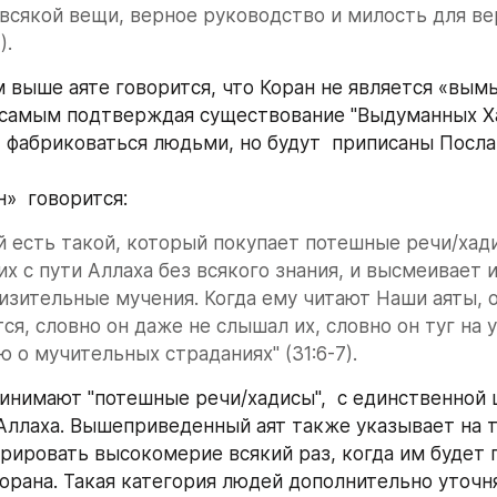
всякой вещи, верное руководство и милость для ве
).
 выше аяте говорится, что Коран не является «вы
 самым подтверждая существование "Выдуманных Ха
 фабриковаться людьми, но будут  приписаны Посла
»  говорится:
 есть такой, который покупает потешные речи/хади
их с пути Аллаха без всякого знания, и высмеивает и
изительные мучения. Когда ему читают Наши аяты, о
ся, словно он даже не слышал их, словно он туг на у
ю о мучительных страданиях" (31:6-7).
инимают "потешные речи/хадисы",  с единственной 
 Аллаха. Вышеприведенный аят также указывает на то
рировать высокомерие всякий раз, когда им будет 
орана. Такая категория людей дополнительно уточня