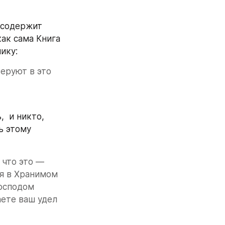
 содержит 
как сама Книга 
ику:
еруют в это 
 и никто, 
 этому 
 что это — 
я в Хранимом 
осподом 
ете ваш удел 