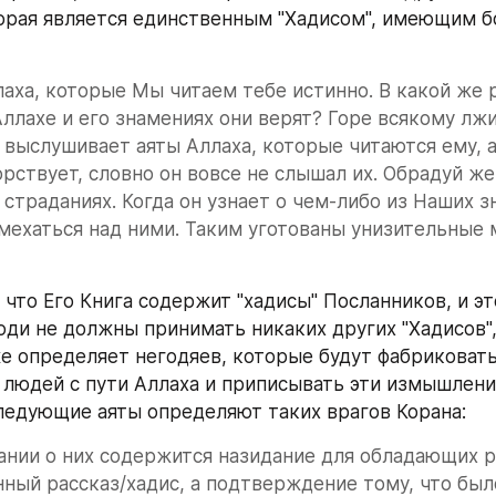
торая является единственным "Хадисом", имеющим б
лаха, которые Мы читаем тебе истинно. В какой же р
Аллахе и его знамениях они верят? Горе всякому лжи
 выслушивает аяты Аллаха, которые читаются ему, а
рствует, словно он вовсе не слышал их. Обрадуй же 
страданиях. Когда он узнает о чем-либо из Наших зн
мехаться над ними. Таким уготованы унизительные м
 что Его Книга содержит "хадисы" Посланников, и эт
люди не должны принимать никаких других "Хадисов",
же определяет негодяев, которые будут фабриковать 
 людей с пути Аллаха и приписывать эти измышления
ледующие аяты определяют таких врагов Корана:
ании о них содержится назидание для обладающих р
ый рассказ/хадис, а подтверждение тому, что было 