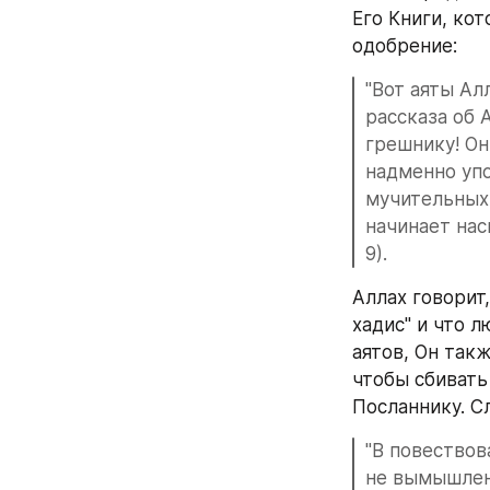
Его Книги, ко
одобрение:
"Вот аяты Ал
рассказа об 
грешнику! Он
надменно упо
мучительных 
начинает нас
9).
Аллах говорит,
хадис" и что 
аятов, Он так
чтобы сбивать
Посланнику. С
"В повествов
не вымышленн