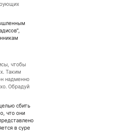
рующих 
мышленным 
дисов", 
нникам 
сы, чтобы 
х. Таким 
н надменно 
хо. Обрадуй 
целью сбить 
, что они 
представлено 
ется в суре 