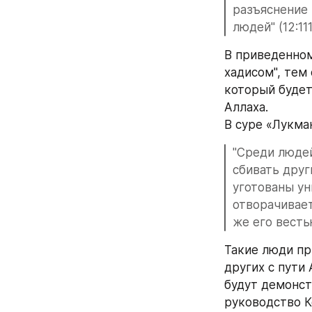
разъяснение 
людей" (12:111
В приведенном
хадисом", тем
который будет
Аллаха.
В суре «Лукман
"Среди людей
сбивать друг
уготованы ун
отворачивает
же его весть
Такие люди пр
других с пути
будут демонст
руководство К