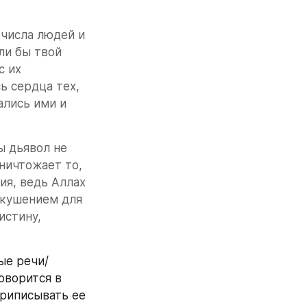
числа людей и 
и бы твой 
 их 
 сердца тех, 
лись ими и 
 дьявол не 
ничтожает то, 
я, ведь Аллах 
кушением для 
стину, 
ые речи/
оворится в 
риписывать ее 