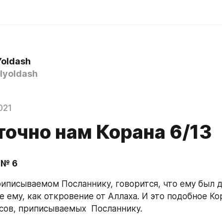
Yoldash
yoldash
021
точно нам Корана 6/13
 № 6
риписываемом Посланнику, говорится, что ему был да
 ему, как откровение от Аллаха. И это подобное Кор
сов, приписываемых  Посланнику.