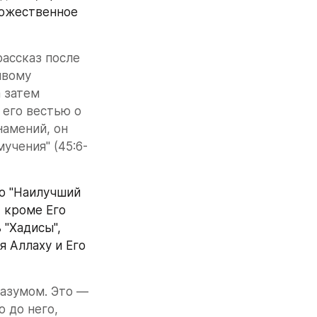
ожественное 
ассказ после 
вому 
 затем 
его вестью о 
амений, он 
учения" (45:6-
о "Наилучший 
 кроме Его 
"Хадисы", 
 Аллаху и Его 
азумом. Это — 
до него, 