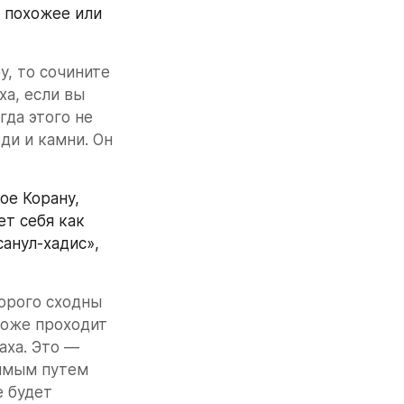
 похожее или 
, то сочините 
а, если вы 
да этого не 
и и камни. Он 
е Корану, 
 себя как  
анул-хадис», 
орого сходны 
коже проходит 
ха. Это — 
ямым путем 
 будет 