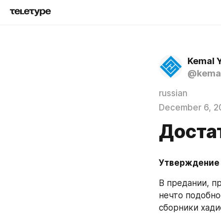
Kemal 
@kemal
russian
December 6, 2
Доста
Утверждение
В предании, п
нечто подобное
сборники хади