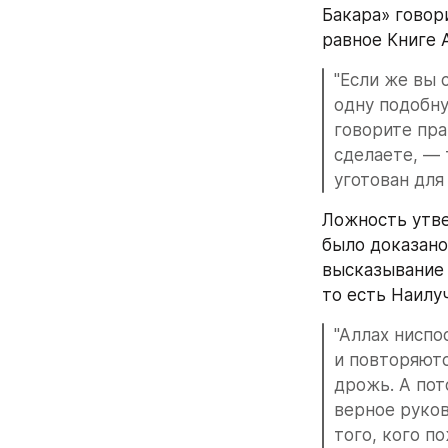
Бакара» говор
равное Книге 
"Если же вы 
одну подобну
говорите пра
сделаете, — 
уготован для
Ложность утве
было доказано 
высказывание П
то есть Наилуч
"Аллах ниспо
и повторяютс
дрожь. А пот
верное руков
того, кого п