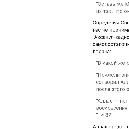
"Оставь же М
их так, что о
Определяя Сво
нас не принима
"Ахсанул-хадис
самодостаточн
Корана:
"В какой же р
"Неужели они
сотворил Алл
после этого о
"Аллах — нет
воскресения,
" (4:87)
Аллах предост