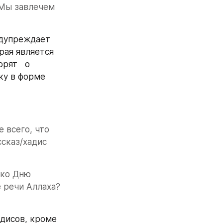
Мы завлечем 
дупреждает 
рая является 
ят   о 
у в форме 
 всего, что 
сказ/хадис 
ко Дню 
 речи Аллаха? 
дисов, кроме 