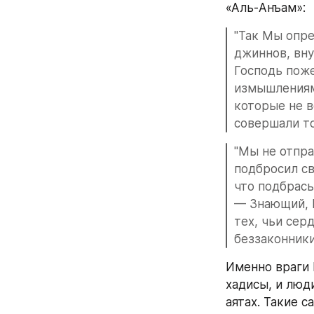
«Аль-Анъам»:
"Так Мы опре
джиннов, вну
Господь поже
измышлениями
которые не в
совершали то,
"Мы не отпра
подбросил св
что подбрасы
— Знающий, М
тех, чьи сер
беззаконники
Именно враги 
хадисы, и люди
аятах. Такие 