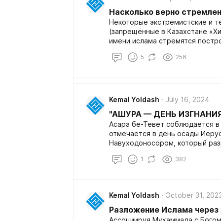
Насколько верно стремле
Некоторые экстремистские и т
(запрещённые в Казахстане «Хи
имени ислама стремятся постр
под названием «халифат»*.
5
256
Kemal Yoldash
July 16, 2024
"АШУРА — ДЕНЬ ИЗГНАНИ
Асара бе-Тевет соблюдается в 
отмечается в день осады Иеру
Навуходоносором, который раз
изгнал евреев в Вавилон
1
382
Kemal Yoldash
October 31, 202
Разложение Ислама через
Ассоциируя Мухаммада с Богом