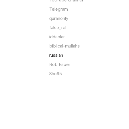
Telegram
quranonly
false_rel
iddaolar
biblical-mullahs
russian
Rob Esper
Sho95