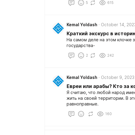
5
615
Kemal Yoldash
October 14, 202
Краткий экскурс в истори
На самом деле на этом клочке 
государства-
2
242
Kemal Yoldash
October 9, 2023
Евреи или арабы? Кто за к
Я считаю, что любой народ име
жить на своей территории. В эт
равноправные.
160