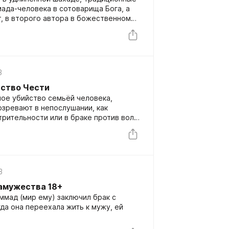
ада-человека в сотоварища Бога, а
ит, в второго автора в божественном
3
йство Чести
ное убийство семьёй человека,
зревают в непослушании, как
трительности или в браке против воли
 навёл позор на семью.
3
амужества 18+
ммад (мир ему) заключил брак с
гда она переехала жить к мужу, ей