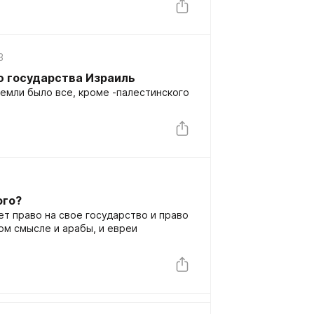
3
ю государства Израиль
земли было все, кроме -палестинского
ого?
ет право на свое государство и право
ом смысле и арабы, и евреи