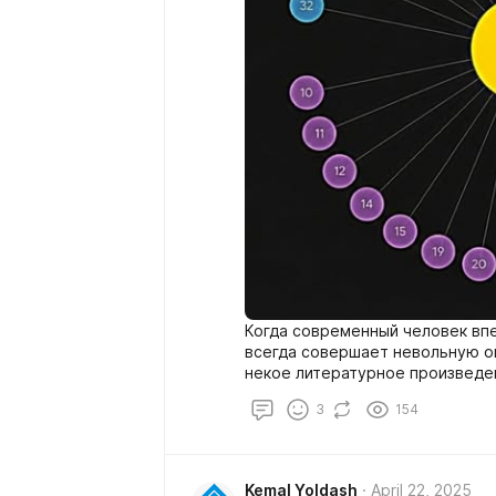
Когда современный человек впе
всегда совершает невольную ош
3
154
Kemal Yoldash
April 22, 2025