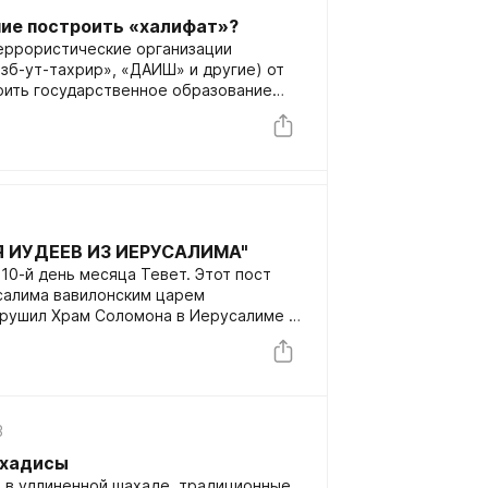
ние построить «халифат»?
еррористические организации
зб-ут-тахрир», «ДАИШ» и другие) от
оить государственное образование
Я ИУДЕЕВ ИЗ ИЕРУСАЛИМА"
10-й день месяца Тевет. Этот пост
салима вавилонским царем
рушил Храм Соломона в Иерусалиме и
3
 хадисы
 в удлиненной шахаде, традиционные