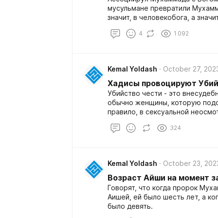
мусульмане превратили Мухамм
значит, в человекобога, а знач
законодательстве.
4
1 092
Kemal Yoldash
October 27, 202
Xадисы провоцируют Уби
Убийство чести - это внесудеб
обычно женщины, которую подо
правило, в сексуальной неосмо
семьи, который, как считается,
324
Kemal Yoldash
October 23, 202
Возраст Айши на момент з
Говорят, что когда пророк Муха
Аишей, ей было шесть лет, а ко
было девять.