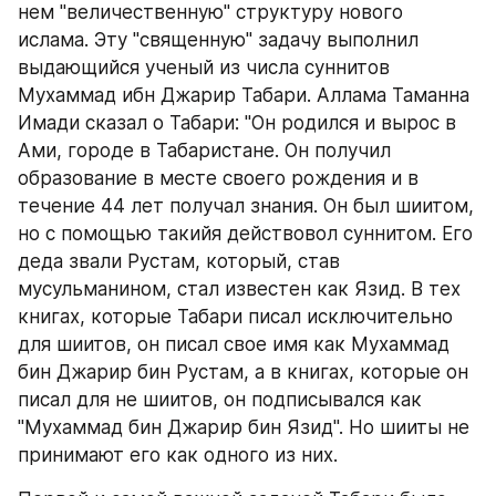
нем "величественную" структуру нового 
ислама. Эту "священную" задачу выполнил 
выдающийся ученый из числа суннитов 
Мухаммад ибн Джарир Табари. Аллама Таманна 
Имади сказал о Табари: "Он родился и вырос в 
Ами, городе в Табаристане. Он получил 
образование в месте своего рождения и в 
течение 44 лет получал знания. Он был шиитом, 
но с помощью такийя действовол суннитом. Его 
деда звали Рустам, который, став 
мусульманином, стал известен как Язид. В тех 
книгах, которые Табари писал исключительно 
для шиитов, он писал свое имя как Мухаммад 
бин Джарир бин Рустам, а в книгах, которые он 
писал для не шиитов, он подписывался как 
"Мухаммад бин Джарир бин Язид". Но шииты не 
принимают его как одного из них.