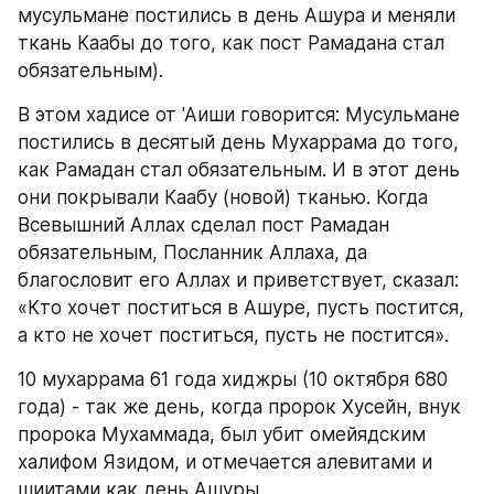
мусульмане постились в день Ашура и меняли 
ткань Каабы до того, как пост Рамадана стал 
обязательным).
В этом хадисе от 'Аиши говорится: Мусульмане 
постились в десятый день Мухаррама до того, 
как Рамадан стал обязательным. И в этот день 
они покрывали Каабу (новой) тканью. Когда 
Всевышний Аллах сделал пост Рамадан 
обязательным, Посланник Аллаха, да 
благословит его Аллах и приветствует, сказал: 
«Кто хочет поститься в Ашуре, пусть постится, 
а кто не хочет поститься, пусть не постится».
10 мухаррама 61 года хиджры (10 октября 680 
года) - так же день, когда пророк Хусейн, внук 
пророка Мухаммада, был убит омейядским 
халифом Язидом, и отмечается алевитами и 
шиитами как день Ашуры.