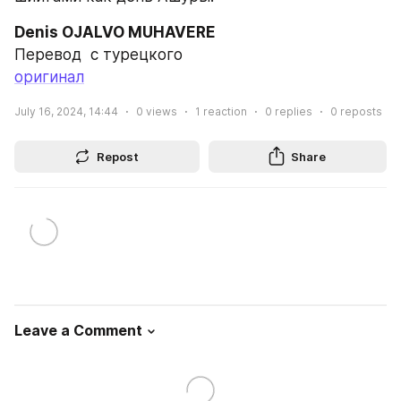
Denis OJALVO MUHAVERE
Перевод  с турецкого 
оригинал
July 16, 2024, 14:44
0
views
1
reaction
0
replies
0
reposts
Repost
Share
Leave a Comment