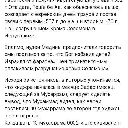
ивритский и получил ивритскую дату 9 ава 4382 
г. Эта дата, Теш'а бе Ав, как объяснялось выше, 
совпадает с еврейским днем траура и постав 
связи с первым (587 г. до н.э. ) и вторым  (70 г. 
н.э.) разрушением Храма Соломона в 
Иерусалиме.
Видимо, иудеи Медины предпочитали говорить 
«мы постимся за то, что Бог избавил детей 
Израиля от фараона», чеи признаться «мы 
оплакиваем разрушение храма Соломона»!
Исходя из источников, в которых упоминается, 
что хиджра началась в месяце Сафар (месяц, 
следующий за Мухаррам), следует сделать 
вывод, что Мухаммад видел, как евреи 
постились 10 Мухаррама во второй год хиджры, 
а не в первый.
Когда даты 10 мухаррама 0002 и его эквивалент 