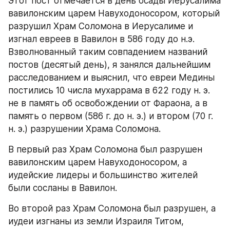
Этот пост отмечается в день осады Иерусалима 
вавилонским царем Навуходоносором, который 
разрушил Храм Соломона в Иерусалиме и 
изгнал евреев в Вавилон в 586 году до н.э. 
Взволнованный таким совпадением названий 
постов (десятый день), я занялся дальнейшим 
расследованием и выяснил, что евреи Медины 
постились 10 числа мухаррама в 622 году н. э. 
не в память об освобождении от Фараона, а в 
память о первом (586 г. до н. э.) и втором (70 г. 
н. э.) разрушении Храма Соломона.
В первый раз Храм Соломона был разрушен 
вавилонским царем Навуходоносором, а 
иудейские лидеры и большинство жителей 
были сосланы в Вавилон.
Во второй раз Храм Соломона был разрушен, а 
иудеи изгнаны из земли Израиля Титом, 