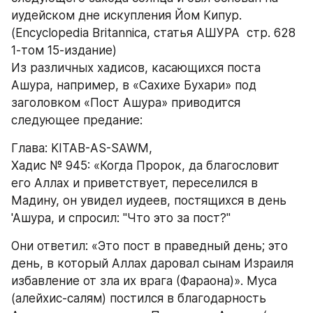
иудейском дне искупления Йом Кипур. 
(Encyclopedia Britannica, cтатья АШУРА  стр. 628 
1-том 15-издание)
Из различных хадисов, касающихся поста 
Ашура, например, в «Сахихе Бухари» под 
заголовком «Пост Ашура» приводится 
следующее предание:
Глава: KITAB-AS-SAWM, 
Хадис № 945: «Когда Пророк, да благословит 
его Аллах и приветствует, переселился в 
Мадину, он увидел иудеев, постящихся в день 
'Ашура, и спросил: "Что это за пост?" 
Они ответил: «Это пост в праведный день; это 
день, в который Аллах даровал сынам Израиля 
избавление от зла их врага (Фараона)». Муса 
(алейхис-салям) постился в благодарность 