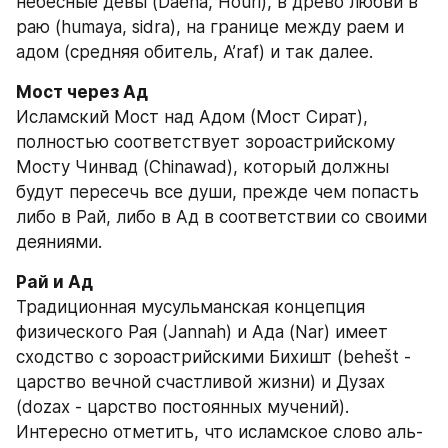
небесные девы (Daena, Houri), в древо любви в 
раю (humaya, sidra), на границе между раем и 
адом (средняя обитель, A’raf) и так далее.
Исламский Мост над Адом (Мост Сират), 
полностью соответствует зороастрийскому 
Мосту Чинвад (Chinawad), который должны 
будут пересечь все души, прежде чем попасть 
либо в Рай, либо в Ад в соответствии со своими 
деяниями.
Традиционная мусульманская концепция 
физического Рая (Jannah) и Ада (Nar) имеет 
сходство с зороастрийскими Бихишт (behešt - 
царство вечной счастливой жизни) и Дузах 
(dozax - царство постоянных мучений). 
Интересно отметить, что исламское слово аль-