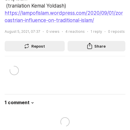
 (tranlation Kemal Yoldash)
https://lampofislam.wordpress.com/2020/09/01/zor
oastrian-influence-on-traditional-islam/
August 5, 2021, 07:37
0
views
4
reactions
1
reply
0
reposts
Repost
Share
1 comment