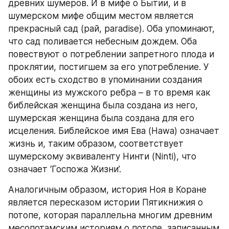
древних шумеров. И в мифе о Бытии, и в 
шумерском мифе общим местом является 
прекрасный сад (рай, paradise). Оба упоминают, 
что сад поливается небесным дождем. Оба 
повествуют о потреблении запретного плода и 
проклятии, постигшем за его употребление. У 
обоих есть сходство в упоминании создания 
женщины из мужского ребра – в то время как 
библейская женщина была создана из него, 
шумерская женщина была создана для его 
исцеления. Библейское имя Ева (Hawa) означает 
жизнь и, таким образом, соответствует 
шумерскому эквиваленту Нинти (Ninti), что 
означает ‘Госпожа Жизни’.
Аналогичным образом, история Ноя в Коране 
является пересказом истории Пятикнижия о 
потопе, которая параллельна многим древним 
месопотамским историям о потопе, записанным 