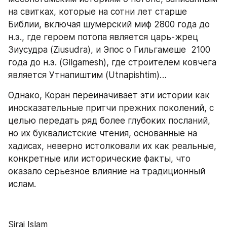
на свитках, которые на сотни лет старше 
Библии, включая шумерский миф 2800 года до 
н.э., где героем потопа является царь-жрец 
Зиусудра (Ziusudra), и Эпос о Гильгамеше  2100 
года до н.э. (Gilgamesh), где строителем ковчега 
является Утнапиштим (Utnapishtim)…
Однако, Коран переиначивает эти истории как 
иносказательные притчи прежних поколений, с 
целью передать ряд более глубоких посланий, 
но их буквалистские чтения, основанные на 
хадисах, неверно истолковали их как реальные, 
конкретные или исторические факты, что 
оказало серьезное влияние на традиционный 
ислам.
Siraj Islam